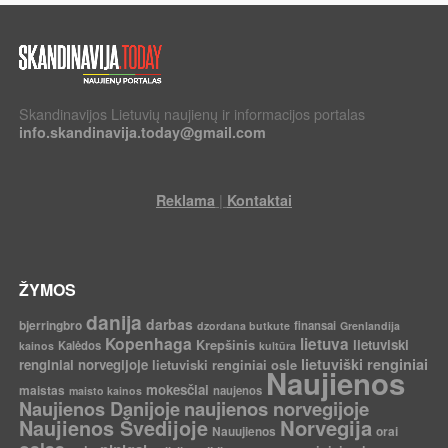
Skandinavijos Lietuvių naujienų ir informacijos portalas
info.skandinavija.today@gmail.com
|
Reklama
Kontaktai
ŽYMOS
danija
darbas
bjerringbro
finansai
dzordana butkute
Grenlandija
Kopenhaga
lietuva
Krepšinis
lietuviski
Kalėdos
kainos
kultūra
lietuviški renginiai
renginiai norvegijoje
lietuviski renginiai osle
Naujienos
mokesčiai
maistas
naujenos
maisto kainos
Naujienos Danijoje
naujienos norvegijoje
Norvegija
Naujienos Švedijoje
Nauujienos
orai