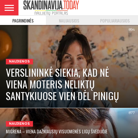
PAGRINDINĖS
NAUJAUSIOS
POPULIARIAUSIOS
DANIJA
NORVEGIJA
ŠVEDIJA
LIETUVA
VERSLAS
894
NAUJIENOS
VERSLININKĖ SIEKIA, KAD NĖ
VIENA MOTERIS NELIKTŲ
SANTYKIUOSE VIEN DĖL PINIGŲ
877
NAUJIENOS
MIGRENA – VIENA DAŽNIAUSIŲ VISUOMENĖS LIGŲ ŠVEDIJOJE