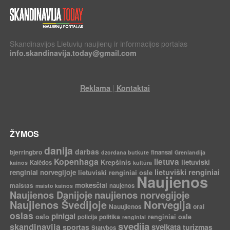
Skandinavijos Lietuvių naujienų ir informacijos portalas
info.skandinavija.today@gmail.com
|
Reklama
Kontaktai
ŽYMOS
danija
darbas
bjerringbro
finansai
dzordana butkute
Grenlandija
Kopenhaga
lietuva
Krepšinis
lietuviski
Kalėdos
kainos
kultūra
lietuviški renginiai
renginiai norvegijoje
lietuviski renginiai osle
Naujienos
mokesčiai
maistas
naujenos
maisto kainos
Naujienos Danijoje
naujienos norvegijoje
Norvegija
Naujienos Švedijoje
Nauujienos
orai
oslas
pinigai
oslo
politika
renginiai osle
policija
renginiai
svedija
skandinavija
sveikata
sportas
turizmas
Statybos