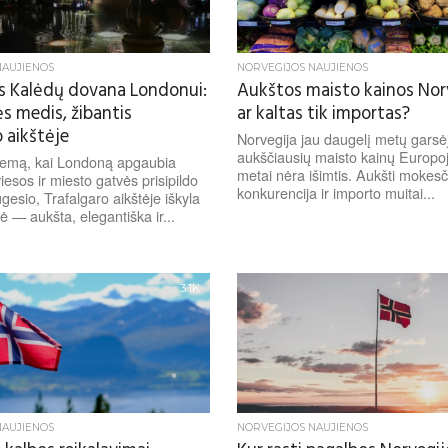
NAUJIENOS
NORVEGIJOS NAUJIENOS
s Kalėdų dovana Londonui:
Aukštos maisto kainos Norv
s medis, žibantis
ar kaltas tik importas?
 aikštėje
Norvegija jau daugelį metų garsė
aukščiausių maisto kainų Europo
iemą, kai Londoną apgaubia
metai nėra išimtis. Aukšti mokesči
iesos ir miesto gatvės prisipildo
konkurencija ir importo muitai...
gesio, Trafalgaro aikštėje iškyla
ė — aukšta, elegantiška ir...
3.1K
NAUJIENOS
NORVEGIJOS NAUJIENOS