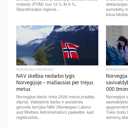
mokestį (PVM) nuo 12 % iki 6 %,
deklaracijas
Skandinavijos regione...
sumokėtų mo
būna kitokia
1.3K
NORVEGIJOS NAUJIENOS
NORVEGIJOS 
NAV skelbia: nedarbo lygis
Norvegija
Norvegijoje – mažiausias per trejus
savivaldy
metus
000 žmon
Norvegijos darbo rinka 2026 metus pradėjo
Norvegijos v
stipriai. Valstybinė darbo ir socialinės
savivaldybe
gerovės tarnyba NAV (Norwegian Labour
apgyvendint
and Welfare Administration) paskelbė, kad
Tokiu būdu
registruotas...
asmenų skai