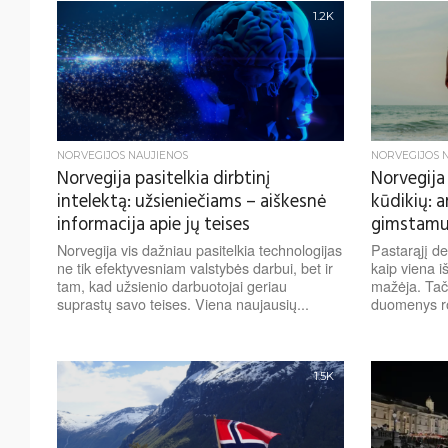
1.2K
NORVEGIJOS NAUJIENOS
NORVEGIJOS 
Norvegija pasitelkia dirbtinį
Norvegija
intelektą: užsieniečiams – aiškesnė
kūdikių: ar
informacija apie jų teises
gimstamu
Norvegija vis dažniau pasitelkia technologijas
Pastarąjį d
ne tik efektyvesniam valstybės darbui, bet ir
kaip viena i
tam, kad užsienio darbuotojai geriau
mažėja. Tač
suprastų savo teises. Viena naujausių...
duomenys ro
1.5K