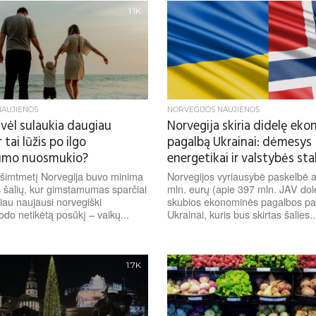
1.1K
NAUJIENOS
NORVEGIJOS NAUJIENOS
 vėl sulaukia daugiau
Norvegija skiria didelę ek
 tai lūžis po ilgo
pagalbą Ukrainai: dėmesys
mo nuosmukio?
energetikai ir valstybės st
ešimtmetį Norvegija buvo minima
Norvegijos vyriausybė paskelbė 
š šalių, kur gimstamumas sparčiai
mln. eurų (apie 397 mln. JAV dol
iau naujausi norvegiški
skubios ekonominės pagalbos pa
do netikėtą posūkį – vaikų...
Ukrainai, kuris bus skirtas šalies..
1.7K