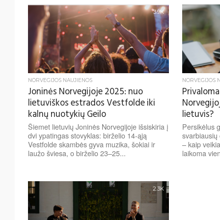
3.9K
NORVEGIJOS NAUJIENOS
NORVEGIJOS 
Joninės Norvegijoje 2025: nuo
Privaloma
lietuviškos estrados Vestfolde iki
Norvegijoj
kalnų nuotykių Geilo
lietuvis?
Šiemet lietuvių Joninės Norvegijoje išsiskiria į
Persikėlus g
dvi ypatingas stovyklas: birželio 14-ąją
svarbiausių d
Vestfolde skambės gyva muzika, šokiai ir
– kaip veiki
laužo šviesa, o birželio 23–25...
laikoma vien
2.3K