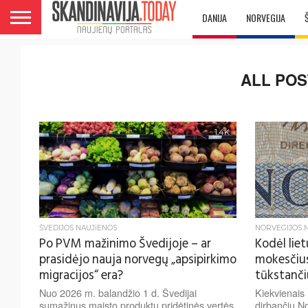
DANIJA
NORVEGIJA
ALL POS
1.4K
ŠVEDIJOS NAUJIENOS
NORVEGIJOS 
Po PVM mažinimo Švedijoje – ar
Kodėl lie
prasidėjo nauja norvegų „apsipirkimo
mokesčius
migracijos“ era?
tūkstanči
Nuo 2026 m. balandžio 1 d. Švedijai
Kiekvienais 
sumažinus maisto produktų pridėtinės vertės
dirbančių No