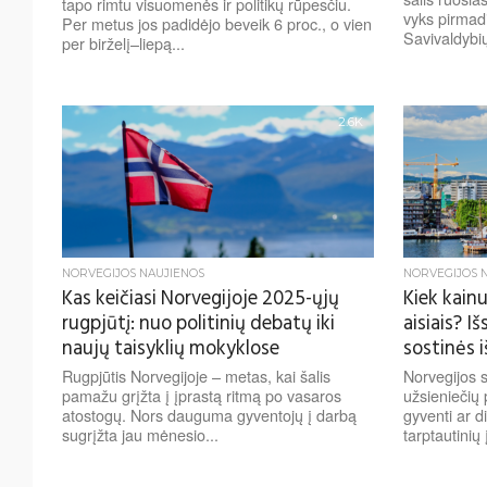
tapo rimtu visuomenės ir politikų rūpesčiu.
vyks pirmadi
Per metus jos padidėjo beveik 6 proc., o vien
Savivaldybių
per birželį–liepą...
2.6K
NORVEGIJOS NAUJIENOS
NORVEGIJOS 
Kas keičiasi Norvegijoje 2025-ųjų
Kiek kain
rugpjūtį: nuo politinių debatų iki
aisiais? I
naujų taisyklių mokyklose
sostinės i
Rugpjūtis Norvegijoje – metas, kai šalis
Norvegijos 
pamažu grįžta į įprastą ritmą po vasaros
užsieniečių 
atostogų. Nors dauguma gyventojų į darbą
gyventi ar di
sugrįžta jau mėnesio...
tarptautinių