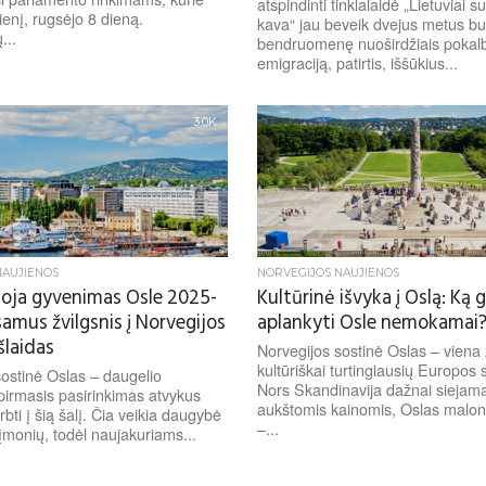
atspindinti tinklalaidė „Lietuviai 
enį, rugsėjo 8 dieną.
kava“ jau beveik dvejus metus bu
...
bendruomenę nuoširdžiais pokalb
emigraciją, patirtis, iššūkius...
3.0K
NAUJIENOS
NORVEGIJOS NAUJIENOS
uoja gyvenimas Osle 2025-
Kultūrinė išvyka į Oslą: Ką 
šsamus žvilgsnis į Norvegijos
aplankyti Osle nemokamai
šlaidas
Norvegijos sostinė Oslas – viena ž
kultūriškai turtingiausių Europos s
sostinė Oslas – daugelio
Nors Skandinavija dažnai siejam
pirmasis pasirinkimas atvykus
aukštomis kainomis, Oslas maloni
rbti į šią šalį. Čia veikia daugybė
–...
 įmonių, todėl naujakuriams...