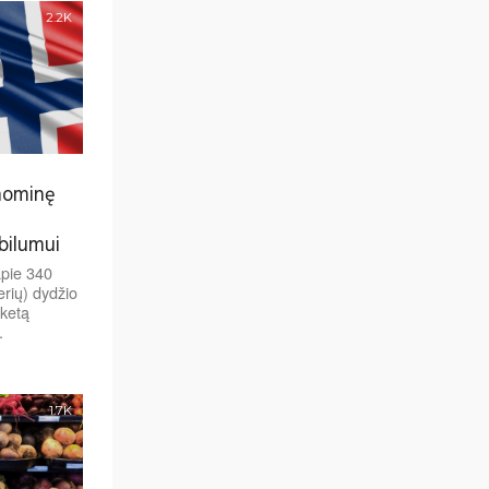
2.2K
onominę
abilumui
apie 340
erių) dydžio
ketą
.
1.7K