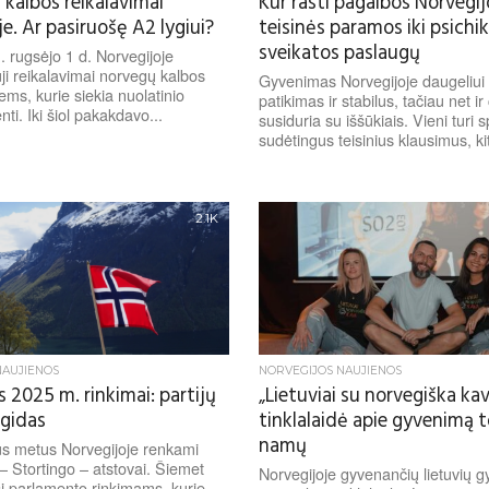
 kalbos reikalavimai
Kur rasti pagalbos Norvegi
e. Ar pasiruošę A2 lygiui?
teisinės paramos iki psichi
sveikatos paslaugų
 rugsėjo 1 d. Norvegijoje
uji reikalavimai norvegų kalbos
Gyvenimas Norvegijoje daugeliui
ems, kurie siekia nuolatinio
patikimas ir stabilus, tačiau net i
nti. Iki šiol pakakdavo...
susiduria su iššūkiais. Vieni turi s
sudėtingus teisinius klausimus, kiti
2.1K
NAUJIENOS
NORVEGIJOS NAUJIENOS
 2025 m. rinkimai: partijų
„Lietuviai su norvegiška kav
 gidas
tinklalaidė apie gyvenimą t
namų
us metus Norvegijoje renkami
– Stortingo – atstovai. Šiemet
Norvegijoje gyvenančių lietuvių 
si parlamento rinkimams, kurie