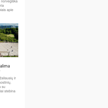
su norvegiška
ria
iais apie
1.8K
galima
?
aliausių ir
ostinių.
a su
ai stebina