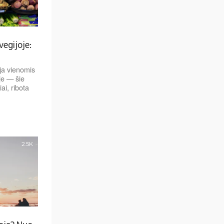
egijoje:
ja vienomis
je — šie
ai, ribota
2.5K