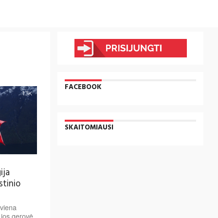
FACEBOOK
1.3K
SKAITOMIAUSI
ija
stinio
 viena
o jos gerovė