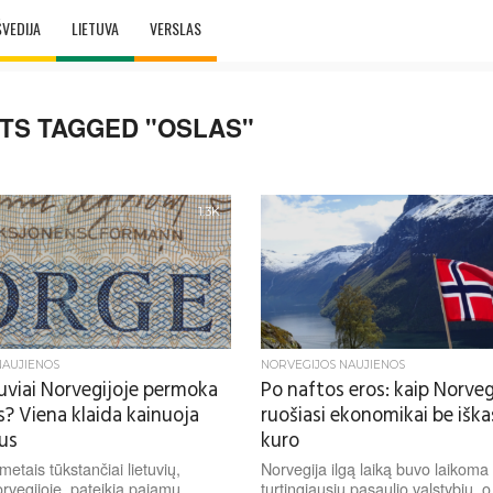
ŠVEDIJA
LIETUVA
VERSLAS
TS TAGGED "OSLAS"
1.3K
NAUJIENOS
NORVEGIJOS NAUJIENOS
tuviai Norvegijoje permoka
Po naftos eros: kaip Norveg
? Viena klaida kainuoja
ruošiasi ekonomikai be iška
us
kuro
metais tūkstančiai lietuvių,
Norvegija ilgą laiką buvo laikoma
rvegijoje, pateikia pajamų
turtingiausių pasaulio valstybių, 