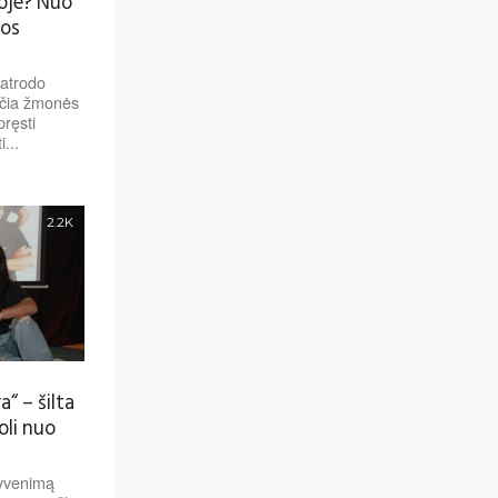
joje? Nuo
kos
 atrodo
r čia žmonės
pręsti
...
2.2K
a“ – šilta
oli nuo
gyvenimą