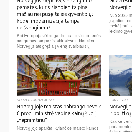
Norvegijos slėptuvės – saugumo
Griežtesni
pamatas, kuris šiandien talpina
Norvegijoj
mažiau nei pusę šalies gyventojų:
Nuo 2025 m.
įsigalios na
kodėl modernizacija tampa
mokėjimui ti
neišvengiama?
leidimo gyve
Kai Europoje vėl auga įtampa, o visuomenės
saugumas tampa vis aktualesniu klausimu,
Norvegija atsigręžia į vieną svarbiausių,
tačiau ilgą laiką podukros vietoje...
2.4K
NORVEGIJOS NAUJIENOS
NORVEGIJOS 
Norvegijoje maistas pabrango beveik
Norvegijos
6 proc.: ministrė vadina kainų šuolį
ir politikų
„nepriimtinu“
Kas ketveri
parlamento 
Norvegijoje sparčiai kylančios maisto kainos
šalis ruošia