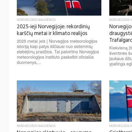
NORVEGIJOS NAUJIENOS
NORVEGIJOS 
2025-ieji Norvegijoje: rekordinių
Norvegijo
karščių metai ir klimato realijos
draugystė
Trafalgaro
2025 metai įeis į Norvegijos meteorologijos
istoriją kaip patys šilčiausi nuo sisteminių
Kiekvieną ž
stebėjimų pradžios. Tai patvirtino Norvegijos
šventinės šv
meteorologijos instituto paskelbti oficialūs
jaukaus džiu
duomenys,...
ypatinga egl
1.8K
NORVEGIJOS NAUJIENOS
NORVEGIJOS 