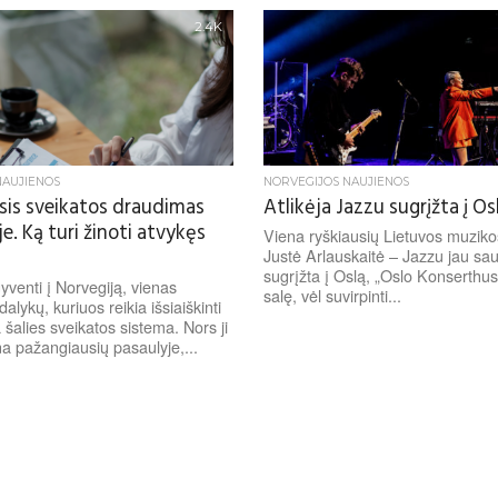
2.4K
NAUJIENOS
NORVEGIJOS NAUJIENOS
sis sveikatos draudimas
Atlikėja Jazzu sugrįžta į Os
e. Ką turi žinoti atvykęs
Viena ryškiausių Lietuvos muziko
Justė Arlauskaitė – Jazzu jau sau
sugrįžta į Oslą, „Oslo Konserthus
yventi į Norvegiją, vienas
salę, vėl suvirpinti...
alykų, kuriuos reikia išsiaiškinti
a šalies sveikatos sistema. Nors ji
a pažangiausių pasaulyje,...