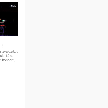
3.0K
lą
s žvaigždžių
sio 12 d.
“ koncertų