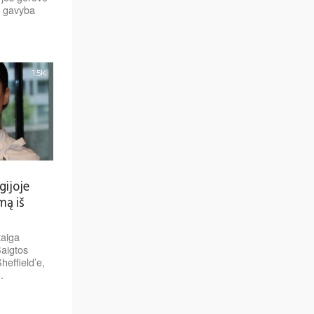
jų gavyba
1.5K
gijoje
mą iš
taiga
Baigtos
heffield’e,
.