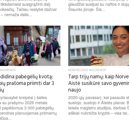
 tikėdamiesi susigrąžinti dalį
glaudžiai susijusi su naftos ir du
kesčių. Tačiau realybė dažnai
Šiaurės jūroje. Šis...
 – nemaža dalis...
2.0K
NAUJIENOS
NORVEGIJOS NAUJIENOS
 didina pabėgėlių kvotą:
Tarp trijų namų: kaip Norve
bių prašoma priimti dar 3
Aistė susikūrė savo gyveni
ių
naujo
yriausybė kreipėsi į šalies
2020-ųjų pavasarį, kai pasaulis s
s su prašymu 2026 metais
sustojo, sustojo ir Aistės planai. 
i papildomus 3 000 pabėgėlių.
teisės magistro studijos, darbas S
 bendras planuojamas priimamų
aiškiai nubrėžta kryptis – visa tai..
čius...