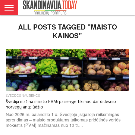
DANIJA
ALL POSTS TAGGED "MAISTO
NORVEGIJA
ŠVEDIJA
LIETUVA
VERSLAS
KAINOS"
2.0K
ŠVEDIJOS NAUJIENOS
Švedija mažina maisto PVM: pasienyje tikimasi dar didesnio
norvegų antplūdžio
Nuo 2026 m. balandžio 1 d. Švedijoje įsigalioja reikšmingas
sprendimas – maisto produktams taikomas pridėtinės vertės
mokestis (PVM) mažinamas nuo 12 %...