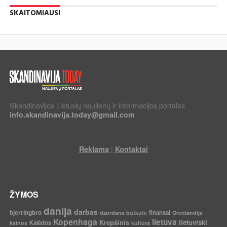
SKAITOMIAUSI
Skandinavijos Lietuvių naujienų ir informacijos portalas
info.skandinavija.today@gmail.com
|
Reklama
Kontaktai
ŽYMOS
danija
darbas
bjerringbro
finansai
dzordana butkute
Grenlandija
Kopenhaga
lietuva
Krepšinis
lietuviski
Kalėdos
kainos
kultūra