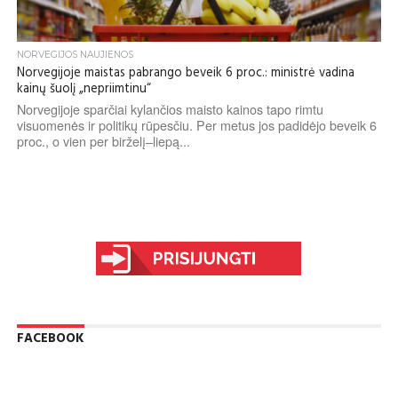
NORVEGIJOS NAUJIENOS
Norvegijoje maistas pabrango beveik 6 proc.: ministrė vadina
kainų šuolį „nepriimtinu“
Norvegijoje sparčiai kylančios maisto kainos tapo rimtu
visuomenės ir politikų rūpesčiu. Per metus jos padidėjo beveik 6
proc., o vien per birželį–liepą...
FACEBOOK