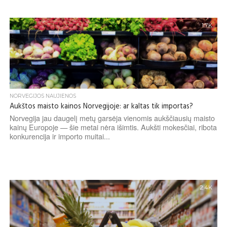
1.7K
NORVEGIJOS NAUJIENOS
Aukštos maisto kainos Norvegijoje: ar kaltas tik importas?
Norvegija jau daugelį metų garsėja vienomis aukščiausių maisto
kainų Europoje — šie metai nėra išimtis. Aukšti mokesčiai, ribota
konkurencija ir importo muitai...
2.4K