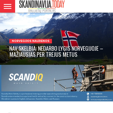
DANIJA
NORVEGIJA
ŠVEDIJA
LIETUVA
VERSLAS
NORVEGIJOS NAUJIENOS
NAV SKELBIA: NEDARBO LYGIS NORVEGIJOJE –
MAŽIAUSIAS PER TREJUS METUS