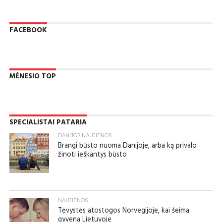
FACEBOOK
MĖNESIO TOP
SPECIALISTAI PATARIA
DANIJOS NAUJIENOS
Brangi būsto nuoma Danijoje, arba ką privalo
žinoti ieškantys būsto
NAUJIENOS
Tėvystės atostogos Norvegijoje, kai šeima
gyvena Lietuvoje