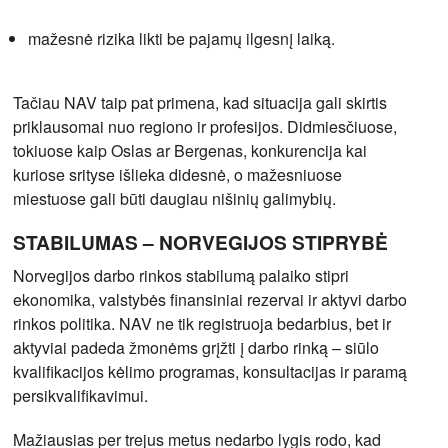
mažesnė rizika likti be pajamų ilgesnį laiką.
Tačiau NAV taip pat primena, kad situacija gali skirtis
priklausomai nuo regiono ir profesijos. Didmiesčiuose,
tokiuose kaip Oslas ar Bergenas, konkurencija kai
kuriose srityse išlieka didesnė, o mažesniuose
miestuose gali būti daugiau nišinių galimybių.
STABILUMAS – NORVEGIJOS STIPRYBĖ
Norvegijos darbo rinkos stabilumą palaiko stipri
ekonomika, valstybės finansiniai rezervai ir aktyvi darbo
rinkos politika. NAV ne tik registruoja bedarbius, bet ir
aktyviai padeda žmonėms grįžti į darbo rinką – siūlo
kvalifikacijos kėlimo programas, konsultacijas ir paramą
persikvalifikavimui.
Mažiausias per trejus metus nedarbo lygis rodo, kad