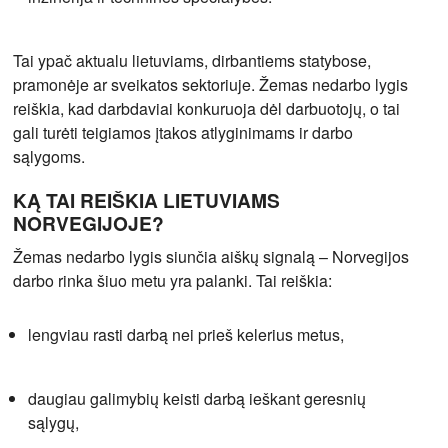
Tai ypač aktualu lietuviams, dirbantiems statybose,
pramonėje ar sveikatos sektoriuje. Žemas nedarbo lygis
reiškia, kad darbdaviai konkuruoja dėl darbuotojų, o tai
gali turėti teigiamos įtakos atlyginimams ir darbo
sąlygoms.
KĄ TAI REIŠKIA LIETUVIAMS
NORVEGIJOJE?
Žemas nedarbo lygis siunčia aiškų signalą – Norvegijos
darbo rinka šiuo metu yra palanki. Tai reiškia:
lengviau rasti darbą nei prieš kelerius metus,
daugiau galimybių keisti darbą ieškant geresnių
sąlygų,