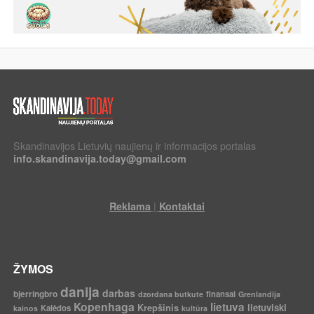
Skandinavijos Lietuvių naujienų ir informacijos portalas
info.skandinavija.today@gmail.com
|
Reklama
Kontaktai
ŽYMOS
danija
darbas
bjerringbro
finansai
dzordana butkute
Grenlandija
Kopenhaga
lietuva
Krepšinis
lietuviski
Kalėdos
kainos
kultūra