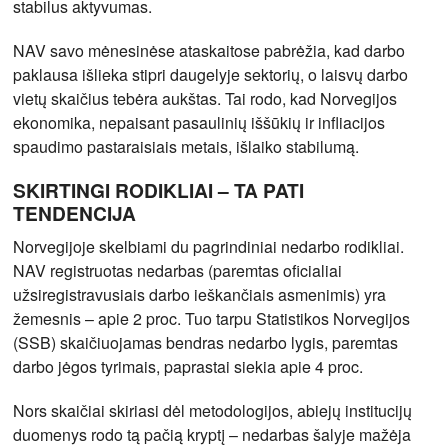
stabilus aktyvumas.
NAV savo mėnesinėse ataskaitose pabrėžia, kad darbo
paklausa išlieka stipri daugelyje sektorių, o laisvų darbo
vietų skaičius tebėra aukštas. Tai rodo, kad Norvegijos
ekonomika, nepaisant pasaulinių iššūkių ir infliacijos
spaudimo pastaraisiais metais, išlaiko stabilumą.
SKIRTINGI RODIKLIAI – TA PATI
TENDENCIJA
Norvegijoje skelbiami du pagrindiniai nedarbo rodikliai.
NAV registruotas nedarbas (paremtas oficialiai
užsiregistravusiais darbo ieškančiais asmenimis) yra
žemesnis – apie 2 proc. Tuo tarpu Statistikos Norvegijos
(SSB) skaičiuojamas bendras nedarbo lygis, paremtas
darbo jėgos tyrimais, paprastai siekia apie 4 proc.
Nors skaičiai skiriasi dėl metodologijos, abiejų institucijų
duomenys rodo tą pačią kryptį – nedarbas šalyje mažėja