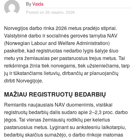
By
Vaida
Posted on
26 vasario, 2026
Norvegijos darbo rinka 2026 metus pradėjo stipriai.
Valstybinė darbo ir socialinės gerovės tarnyba NAV
(Norwegian Labour and Welfare Administration)
paskelbė, kad registruotas nedarbo lygis šalyje šiuo
metu yra žemiausias per pastaruosius trejus metus. Tai
reikšminga žinia tiek norvegams, tiek užsieniečiams, tarp
jų ir tūkstančiams lietuvių, dirbančių ar planuojančių
dirbti Norvegijoje.
MAŽIAU REGISTRUOTŲ BEDARBIŲ
Remiantis naujausiais NAV duomenimis, visiškai
registruotų bedarbių dalis sudaro apie 2–2,3 proc. darbo
jėgos. Tai vienas žemiausių rodiklių per kelerius
pastaruosius metus. Lyginant su ankstesniu laikotarpiu,
bedarbių skaičius sumažėjo, o darbo rinkoje matomas