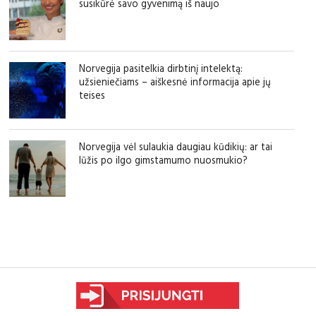
susikūrė savo gyvenimą iš naujo
Norvegija pasitelkia dirbtinį intelektą:
užsieniečiams – aiškesnė informacija apie jų
teises
Norvegija vėl sulaukia daugiau kūdikių: ar tai
lūžis po ilgo gimstamumo nuosmukio?
sfgdfg