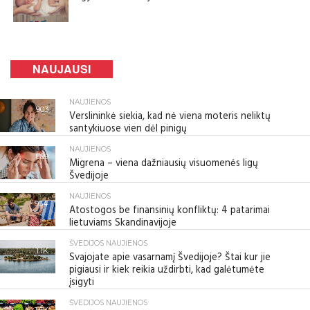
NAUJAUSI
NAUJIENOS
903
Verslininkė siekia, kad nė viena moteris neliktų
santykiuose vien dėl pinigų
NAUJIENOS
889
Migrena – viena dažniausių visuomenės ligų
Švedijoje
NAUJIENOS
934
Atostogos be finansinių konfliktų: 4 patarimai
lietuviams Skandinavijoje
ŠVEDIJOS NAUJIENOS
1.1K
Svajojate apie vasarnamį Švedijoje? Štai kur jie
pigiausi ir kiek reikia uždirbti, kad galėtumėte
įsigyti
ŠVEDIJOS NAUJIENOS
1.5K