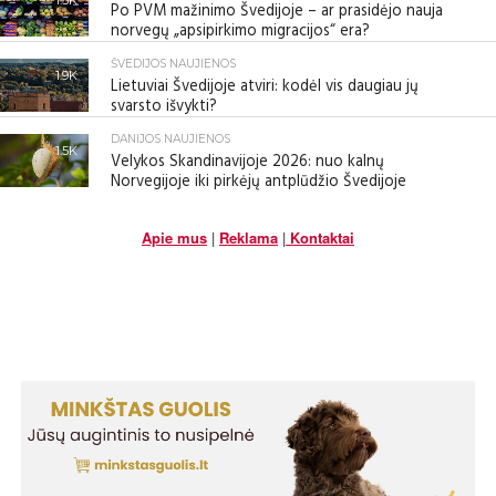
Po PVM mažinimo Švedijoje – ar prasidėjo nauja
norvegų „apsipirkimo migracijos“ era?
ŠVEDIJOS NAUJIENOS
1.9K
Lietuviai Švedijoje atviri: kodėl vis daugiau jų
svarsto išvykti?
DANIJOS NAUJIENOS
1.5K
Velykos Skandinavijoje 2026: nuo kalnų
Norvegijoje iki pirkėjų antplūdžio Švedijoje
Apie mus
|
Reklama
|
Kontaktai