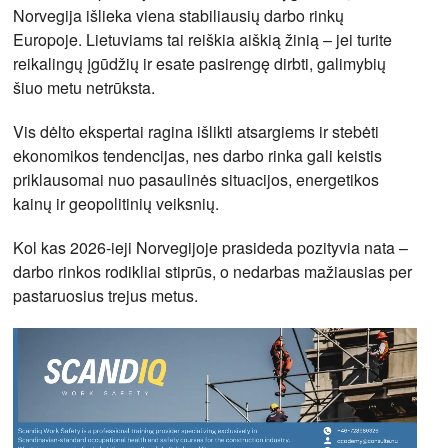
Norvegija išlieka viena stabiliausių darbo rinkų
Europoje. Lietuviams tai reiškia aiškią žinią – jei turite
reikalingų įgūdžių ir esate pasirengę dirbti, galimybių
šiuo metu netrūksta.
Vis dėlto ekspertai ragina išlikti atsargiems ir stebėti
ekonomikos tendencijas, nes darbo rinka gali keistis
priklausomai nuo pasaulinės situacijos, energetikos
kainų ir geopolitinių veiksnių.
Kol kas 2026-ieji Norvegijoje prasideda pozityvia nata –
darbo rinkos rodikliai stiprūs, o nedarbas mažiausias per
pastaruosius trejus metus.