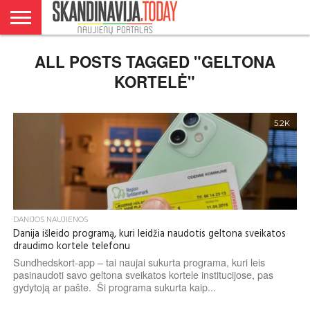
DANIJA
ALL POSTS TAGGED "GELTONA
NORVEGIJA
ŠVEDIJA
LIETUVA
VERSLAS
KORTELĖ"
5.2K
DANIJOS NAUJIENOS
Danija išleido programą, kuri leidžia naudotis geltona sveikatos
draudimo kortele telefonu
Sundhedskort-app – tai naujai sukurta programa, kuri leis
pasinaudoti savo geltona sveikatos kortele institucijose, pas
gydytoją ar pašte. Ši programa sukurta kaip...