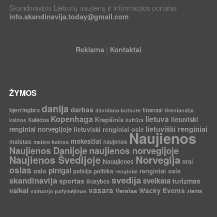
Skandinavijos Lietuvių naujienų ir informacijos portalas
info.skandinavija.today@gmail.com
|
Reklama
Kontaktai
ŽYMOS
danija
darbas
bjerringbro
finansai
dzordana butkute
Grenlandija
Kopenhaga
lietuva
Krepšinis
lietuviski
Kalėdos
kainos
kultūra
lietuviški renginiai
renginiai norvegijoje
lietuviski renginiai osle
Naujienos
mokesčiai
maistas
naujenos
maisto kainos
Naujienos Danijoje
naujienos norvegijoje
Norvegija
Naujienos Švedijoje
Nauujienos
orai
oslas
pinigai
oslo
politika
renginiai osle
policija
renginiai
svedija
skandinavija
sveikata
sportas
turizmas
Statybos
vaikai
vasara
Verslas
Wacky Events
ziema
vairuotjo pažymėjimas