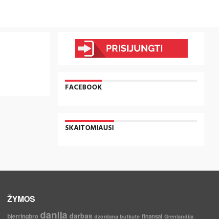
FACEBOOK
SKAITOMIAUSI
ŽYMOS
danija
darbas
bjerringbro
finansai
dzordana butkute
Grenlandija