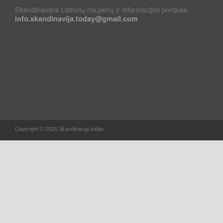
Skandinavijos Lietuvių naujienų ir informacijos portalas
info.skandinavija.today@gmail.com
Copyright © 2025 Skandinavija.today