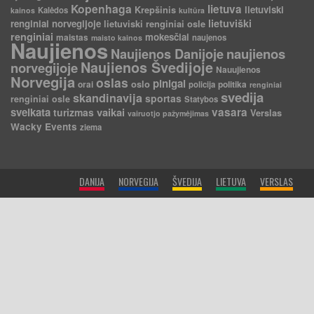
Kopenhaga
lietuva
Krepšinis
lietuviski
Kalėdos
kainos
kultūra
lietuviški
renginiai norvegijoje
lietuviski renginiai osle
renginiai
mokesčiai
maistas
naujenos
maisto kainos
Naujienos
Naujienos Danijoje
naujienos
Naujienos Švedijoje
norvegijoje
Nauujienos
Norvegija
oslas
pinigai
oslo
orai
politika
policija
renginiai
svedija
skandinavija
sportas
renginiai osle
Statybos
sveikata
vaikai
vasara
turizmas
Verslas
vairuotjo pažymėjimas
Wacky Events
ziema
DANIJA
NORVEGIJA
ŠVEDIJA
LIETUVA
VERSLAS