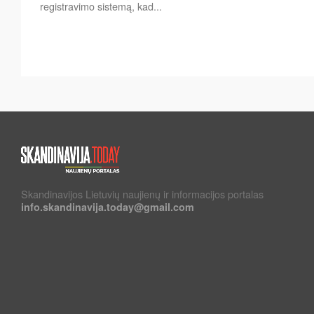
registravimo sistemą, kad...
Skandinavijos Lietuvių naujienų ir informacijos portalas
info.skandinavija.today@gmail.com