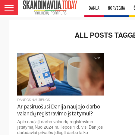
DANIJA
NORVEGIJA
ALL POSTS TAGG
3.2K
DANIJOS NAUJIENOS
Ar pasiruošusi Danija naujojo darbo
valandų registravimo įstatymui?
Apie naująjį darbo valandų registravimo
įstatymą Nuo 2024 m. liepos 1 d. visi Danijos
darbdaviai privalės įdiegti darbo laiko