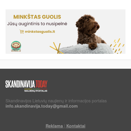
Skandinavijos Lietuvių naujienų ir informacijos portalas
info.skandinavija.today@gmail.com
|
Reklama
Kontaktai