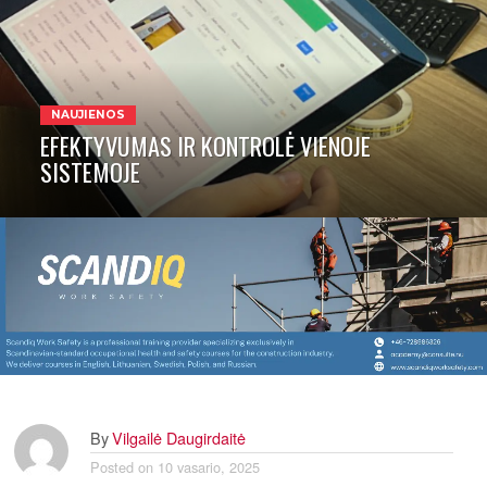
NAUJIENOS
EFEKTYVUMAS IR KONTROLĖ VIENOJE
SISTEMOJE
By
Vilgailė Daugirdaitė
Posted on
10 vasario, 2025