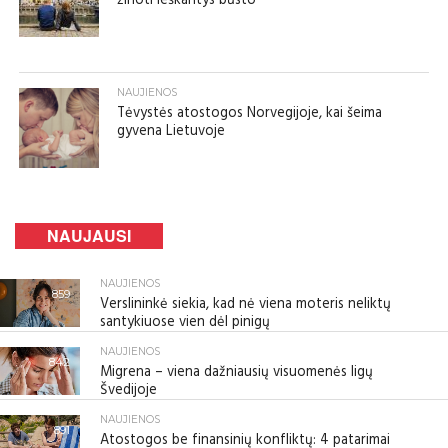
žinoti ieškantys būsto
NAUJIENOS
Tėvystės atostogos Norvegijoje, kai šeima
gyvena Lietuvoje
NAUJAUSI
NAUJIENOS
859
Verslininkė siekia, kad nė viena moteris neliktų
santykiuose vien dėl pinigų
NAUJIENOS
842
Migrena – viena dažniausių visuomenės ligų
Švedijoje
NAUJIENOS
891
Atostogos be finansinių konfliktų: 4 patarimai