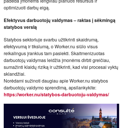
padeda įmonėms lengviau planuoti resursus ir
optimizuoti darbų eigą.
Efektyvus darbuotojų valdymas – raktas į sėkmingą
statybos verslą
Statybos sektoriuje svarbu užtikrinti skaidrumą,
efektyvumą ir tikslumą, o Worker.nu siūlo visus
reikalingus įrankius tam pasiekti. Skaitmenizuotas
darbuotojų valdymas leidžia įmonėms dirbti greičiau,
sumažinti klaidų riziką ir užtikrinti, kad visi procesai vyktų
sklandžiai.
Norėdami sužinoti daugiau apie Worker.nu statybos
darbuotojų valdymo sprendimą, apsilankykite:
https://worker.nu/statybos-darbuotoju-valdymas/