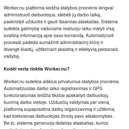
Worker.nu platforma leidžia statybos įmonėms lengvai
administruoti darbuotojus, stebėti jų darbo laiką,
paskirstyti užduotis ir gauti išsamias ataskaitas. Sistema
suteikia galimybę vadovams realiuoju laiku matyti visą
svarbią informaciją apie savo komandą. Automatizuoti
procesai padeda sumažinti administracinį krūvį ir
išvengti klaidų, užtikrinant skaidrią ir efektyvią personalo
vadybą.
Kodėl verta rinktis Worker.nu?
Worker.nu suteikia aiškius privalumus statybos įmonėms.
Automatizuotas darbo laiko registravimas ir GPS
funkcionalumas leidžia tiksliai apskaityti darbuotojų
buvimą darbo vietoje. Užduočių valdymas per vieną
platformą supaprastina darbų organizavimą ir užtikrina,
kad kiekvienas darbuotojas žinotų savo atsakomybes.
Be to, sistema generuoja detalias ataskaitas, kurios