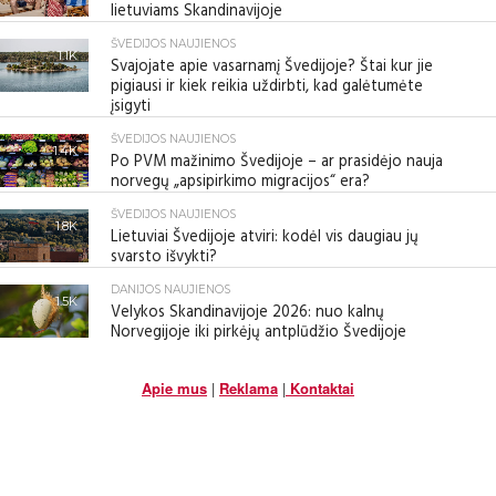
lietuviams Skandinavijoje
ŠVEDIJOS NAUJIENOS
1.1K
Svajojate apie vasarnamį Švedijoje? Štai kur jie
pigiausi ir kiek reikia uždirbti, kad galėtumėte
įsigyti
ŠVEDIJOS NAUJIENOS
1.4K
Po PVM mažinimo Švedijoje – ar prasidėjo nauja
norvegų „apsipirkimo migracijos“ era?
ŠVEDIJOS NAUJIENOS
1.8K
Lietuviai Švedijoje atviri: kodėl vis daugiau jų
svarsto išvykti?
DANIJOS NAUJIENOS
1.5K
Velykos Skandinavijoje 2026: nuo kalnų
Norvegijoje iki pirkėjų antplūdžio Švedijoje
Apie mus
|
Reklama
|
Kontaktai