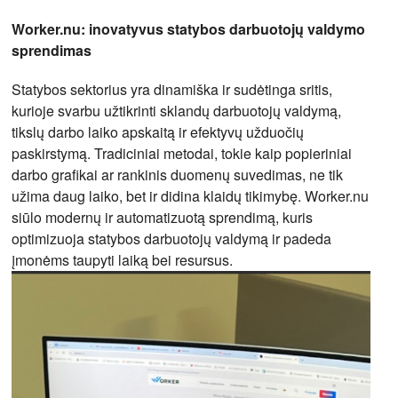
Worker.nu: inovatyvus statybos darbuotojų valdymo
sprendimas
Statybos sektorius yra dinamiška ir sudėtinga sritis,
kurioje svarbu užtikrinti sklandų darbuotojų valdymą,
tikslų darbo laiko apskaitą ir efektyvų užduočių
paskirstymą. Tradiciniai metodai, tokie kaip popieriniai
darbo grafikai ar rankinis duomenų suvedimas, ne tik
užima daug laiko, bet ir didina klaidų tikimybę. Worker.nu
siūlo modernų ir automatizuotą sprendimą, kuris
optimizuoja statybos darbuotojų valdymą ir padeda
įmonėms taupyti laiką bei resursus.