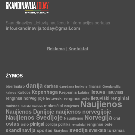
Skandinavijos Lietuvių naujienų ir informacijos portalas
info.skandinavija.today@gmail.com
|
Reklama
Kontaktai
ŽYMOS
danija
darbas
bjerringbro
finansai
dzordana butkute
Grenlandija
Kopenhaga
lietuva
Krepšinis
lietuviski
Kalėdos
kainos
kultūra
lietuviški renginiai
renginiai norvegijoje
lietuviski renginiai osle
Naujienos
mokesčiai
maistas
naujenos
maisto kainos
Naujienos Danijoje
naujienos norvegijoje
Norvegija
Naujienos Švedijoje
Nauujienos
orai
oslas
pinigai
oslo
politika
renginiai osle
policija
renginiai
svedija
skandinavija
sveikata
sportas
turizmas
Statybos