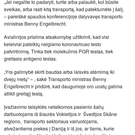
„Jei negalite to padaryti, turite arba palaukti, kol būsite
sveikas, arba rasti kitą transportą, kad patektumėte į šalį,
– pareiškė spaudos konferencijoje dalyvavęs transporto
ministras Benny Engelbrecht.
Avialinijos prisiima atsakomybę užtikrinti, kad visi
keleiviai pateiktų neigiamo koronaviruso testo
patvirtinimą. Tinka tiek molekulinis PGR testas, tiek
greitasis antigeno testas.
„Yra galimybė skirti baudas arba laisvės atėmimą iki
dvejų metų” – , sakė Transporto ministras Benny
Engelbrecht ir pridūrė, kad daugumoje oro uostų galima
atlikti greitąjį testą.
Įvažiavimo taisyklės netaikomos pasienio šalių
darbuotojams iš šiaurės Vokietijos ir Švedijos Skåne
regiono, transporto sektoriaus vairuotojams,
atvežantiems prekes į Daniją ir iš jos, ar tiems, kurie