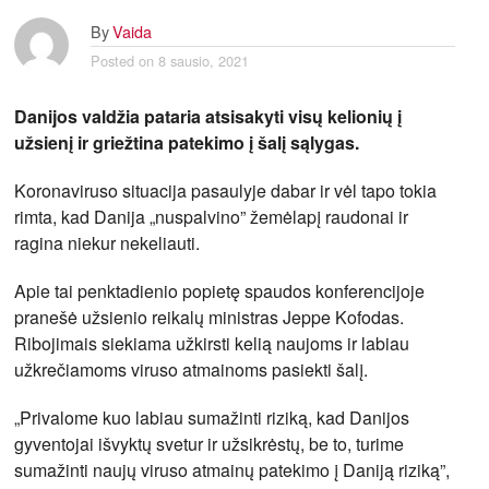
By
Vaida
Posted on
8 sausio, 2021
Danijos valdžia pataria atsisakyti visų kelionių į
užsienį ir griežtina patekimo į šalį sąlygas.
Koronaviruso situacija pasaulyje dabar ir vėl tapo tokia
rimta, kad Danija „nuspalvino” žemėlapį raudonai ir
ragina niekur nekeliauti.
Apie tai penktadienio popietę spaudos konferencijoje
pranešė užsienio reikalų ministras Jeppe Kofodas.
Ribojimais siekiama užkirsti kelią naujoms ir labiau
užkrečiamoms viruso atmainoms pasiekti šalį.
„Privalome kuo labiau sumažinti riziką, kad Danijos
gyventojai išvyktų svetur ir užsikrėstų, be to, turime
sumažinti naujų viruso atmainų patekimo į Daniją riziką”,