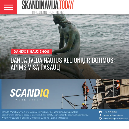
DANIJA
NORVEGIJA
ŠVEDIJA
LIETUVA
VERSLAS
DANIJOS NAUJIENOS
DANIJA ĮVEDA NAUJUS KELIONIŲ RIBOJIMUS:
APIMS VISĄ PASAULĮ