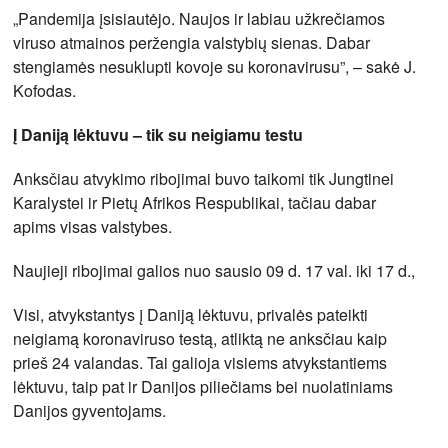
„Pandemija įsisiautėjo. Naujos ir labiau užkrečiamos
viruso atmainos peržengia valstybių sienas. Dabar
stengiamės nesuklupti kovoje su koronavirusu”, – sakė J.
Kofodas.
Į Daniją lėktuvu – tik su neigiamu testu
Anksčiau atvykimo ribojimai buvo taikomi tik Jungtinei
Karalystei ir Pietų Afrikos Respublikai, tačiau dabar
apims visas valstybes.
Naujieji ribojimai galios nuo sausio 09 d. 17 val. iki 17 d.,
Visi, atvykstantys į Daniją lėktuvu, privalės pateikti
neigiamą koronaviruso testą, atliktą ne anksčiau kaip
prieš 24 valandas. Tai galioja visiems atvykstantiems
lėktuvu, taip pat ir Danijos piliečiams bei nuolatiniams
Danijos gyventojams.