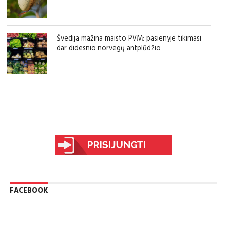
Švedija mažina maisto PVM: pasienyje tikimasi
dar didesnio norvegų antplūdžio
sfgdfg
FACEBOOK