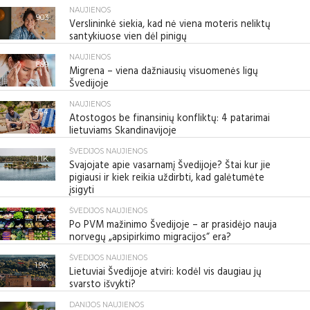
NAUJIENOS
903
Verslininkė siekia, kad nė viena moteris neliktų
santykiuose vien dėl pinigų
NAUJIENOS
889
Migrena – viena dažniausių visuomenės ligų
Švedijoje
NAUJIENOS
934
Atostogos be finansinių konfliktų: 4 patarimai
lietuviams Skandinavijoje
ŠVEDIJOS NAUJIENOS
1.1K
Svajojate apie vasarnamį Švedijoje? Štai kur jie
pigiausi ir kiek reikia uždirbti, kad galėtumėte
įsigyti
ŠVEDIJOS NAUJIENOS
1.5K
Po PVM mažinimo Švedijoje – ar prasidėjo nauja
norvegų „apsipirkimo migracijos“ era?
ŠVEDIJOS NAUJIENOS
1.9K
Lietuviai Švedijoje atviri: kodėl vis daugiau jų
svarsto išvykti?
DANIJOS NAUJIENOS