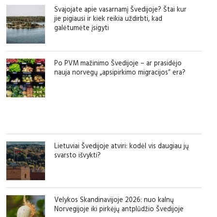
Svajojate apie vasarnamį Švedijoje? Štai kur
jie pigiausi ir kiek reikia uždirbti, kad
galėtumėte įsigyti
Po PVM mažinimo Švedijoje – ar prasidėjo
nauja norvegų „apsipirkimo migracijos“ era?
Lietuviai Švedijoje atviri: kodėl vis daugiau jų
svarsto išvykti?
Velykos Skandinavijoje 2026: nuo kalnų
Norvegijoje iki pirkėjų antplūdžio Švedijoje