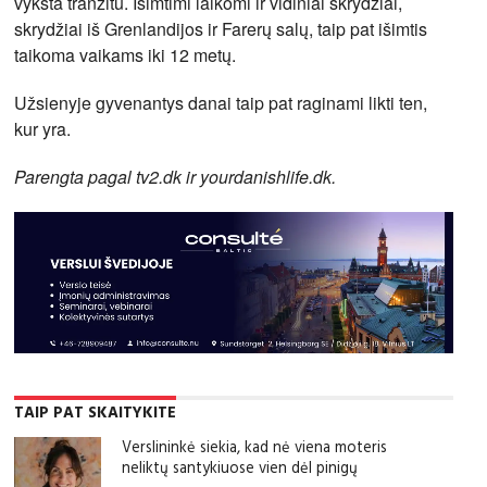
vyksta tranzitu. Išimtimi laikomi ir vidiniai skrydžiai,
skrydžiai iš Grenlandijos ir Farerų salų, taip pat išimtis
taikoma vaikams iki 12 metų.
Užsienyje gyvenantys danai taip pat raginami likti ten,
kur yra.
Parengta pagal tv2.dk ir yourdanishlife.dk.
TAIP PAT SKAITYKITE
Verslininkė siekia, kad nė viena moteris
neliktų santykiuose vien dėl pinigų