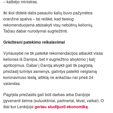
– kalbėjo ministras.
Iki šiol didelė dalis pasaulio šalių buvo pažymėtos
oranžine spalva – tai reiškė, kad tiesiog
rekomenduojama atsisakyti visų nebūtinų kelionių.
Tačiau dabar nurodymai sugriežtinti.
Griežtesni patekimo reikalavimai
Vyriausybė ne tik pateikė rekomendacijos atšaukti visas
keliones iš Danijos, bet ir sugriežtino atvykimo į šalį
apribojimus. Dabar į Daniją atvykti gali tik pagrįstą
priežastį turintys asmenys, galintys pateikti neigiamą
koronaviruso testą, atliktą ne anksčiau nei prieš 24
valandas.
Pagrįsta priežastis gali būti darbas arba Danijoje
gyvenanti šeima (sutuoktiniai, partneriai, tėvai, vaikai). O
štai kur Lenkijoje
geriau studijuoti ekonomiką
.