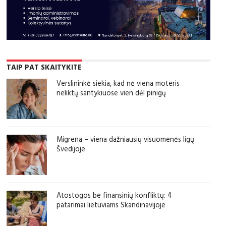
TAIP PAT SKAITYKITE
Verslininkė siekia, kad nė viena moteris
neliktų santykiuose vien dėl pinigų
Migrena – viena dažniausių visuomenės ligų
Švedijoje
Atostogos be finansinių konfliktų: 4
patarimai lietuviams Skandinavijoje