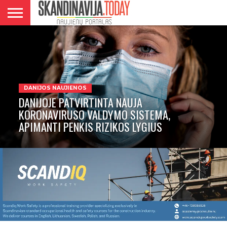
DANIJA
NORVEGIJA
ŠVEDIJA
LIETUVA
VERSLAS
DANIJOS NAUJIENOS
DANIJOJE PATVIRTINTA NAUJA
KORONAVIRUSO VALDYMO SISTEMA,
APIMANTI PENKIS RIZIKOS LYGIUS