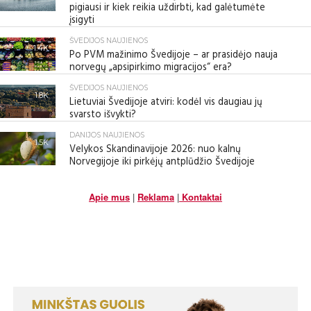
pigiausi ir kiek reikia uždirbti, kad galėtumėte
įsigyti
ŠVEDIJOS NAUJIENOS
1.4K
Po PVM mažinimo Švedijoje – ar prasidėjo nauja
norvegų „apsipirkimo migracijos“ era?
ŠVEDIJOS NAUJIENOS
1.8K
Lietuviai Švedijoje atviri: kodėl vis daugiau jų
svarsto išvykti?
DANIJOS NAUJIENOS
1.5K
Velykos Skandinavijoje 2026: nuo kalnų
Norvegijoje iki pirkėjų antplūdžio Švedijoje
Apie mus
|
Reklama
|
Kontaktai