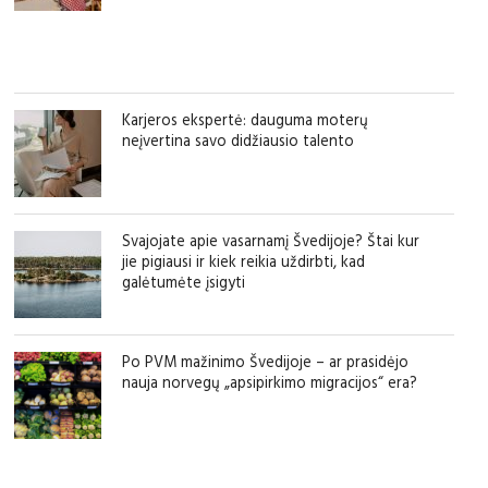
Karjeros ekspertė: dauguma moterų
neįvertina savo didžiausio talento
Svajojate apie vasarnamį Švedijoje? Štai kur
jie pigiausi ir kiek reikia uždirbti, kad
galėtumėte įsigyti
Po PVM mažinimo Švedijoje – ar prasidėjo
nauja norvegų „apsipirkimo migracijos“ era?