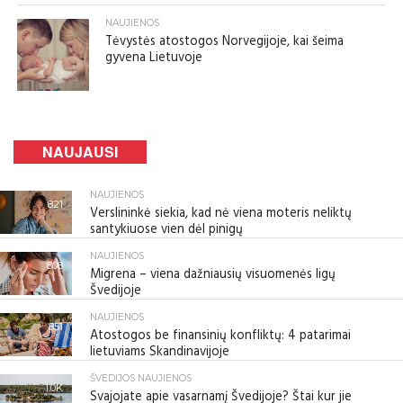
NAUJIENOS
Tėvystės atostogos Norvegijoje, kai šeima
gyvena Lietuvoje
NAUJAUSI
NAUJIENOS
821
Verslininkė siekia, kad nė viena moteris neliktų
santykiuose vien dėl pinigų
NAUJIENOS
808
Migrena – viena dažniausių visuomenės ligų
Švedijoje
NAUJIENOS
851
Atostogos be finansinių konfliktų: 4 patarimai
lietuviams Skandinavijoje
ŠVEDIJOS NAUJIENOS
1.0K
Svajojate apie vasarnamį Švedijoje? Štai kur jie