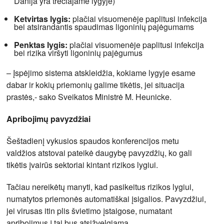
Danija yra trečiajame lygyje)
Ketvirtas lygis:
plačiai visuomenėje paplitusi infekcija
bei atsirandantis spaudimas ligoninių pajėgumams
Penktas lygis:
plačiai visuomenėje paplitusi infekcija
bei rizika viršyti ligoninių pajėgumus
– Įspėjimo sistema atskleidžia, kokiame lygyje esame
dabar ir kokių priemonių galime tikėtis, jei situacija
prastės,- sako Sveikatos Ministrė M. Heunicke.
Apribojimų pavyzdžiai
Šeštadienį vykusios spaudos konferencijos metu
valdžios atstovai pateikė daugybę pavyzdžių, ko gali
tikėtis įvairūs sektoriai kintant rizikos lygiui.
Tačiau nereikėtų manyti, kad pasikeitus rizikos lygiui,
numatytos priemonės automatiškai įsigalios. Pavyzdžiui,
jei virusas itin plis švietimo įstaigose, numatant
apribojimus į tai bus atsižvelgiama.