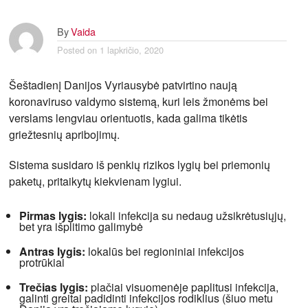
By
Vaida
Posted on
1 lapkričio, 2020
Šeštadienį Danijos Vyriausybė patvirtino naują
koronaviruso valdymo sistemą, kuri leis žmonėms bei
verslams lengviau orientuotis, kada galima tikėtis
griežtesnių apribojimų.
Sistema susidaro iš penkių rizikos lygių bei priemonių
paketų, pritaikytų kiekvienam lygiui.
Pirmas lygis:
lokali infekcija su nedaug užsikrėtusiųjų,
bet yra išplitimo galimybė
Antras lygis:
lokalūs bei regioniniai infekcijos
protrūkiai
Trečias lygis:
plačiai visuomenėje paplitusi infekcija,
galinti greitai padidinti infekcijos rodiklius (šiuo metu