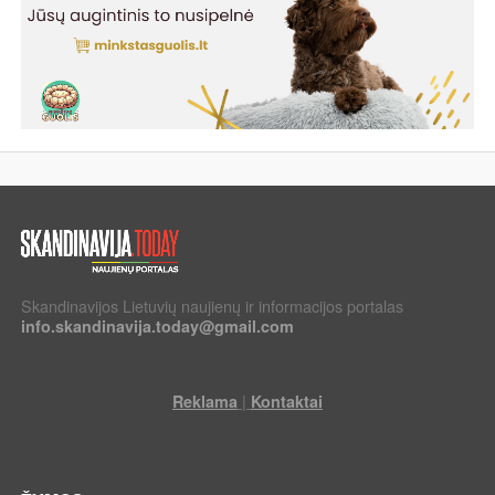
Skandinavijos Lietuvių naujienų ir informacijos portalas
info.skandinavija.today@gmail.com
|
Reklama
Kontaktai