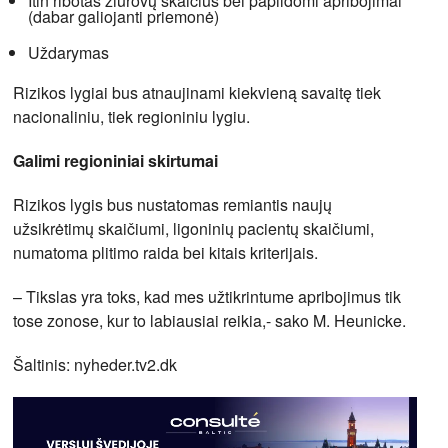
Itin ribotas žiūrovų skaičius bei papildomi apribojimai
(dabar galiojanti priemonė)
Uždarymas
Rizikos lygiai bus atnaujinami kiekvieną savaitę tiek
nacionaliniu, tiek regioniniu lygiu.
Galimi regioniniai skirtumai
Rizikos lygis bus nustatomas remiantis naujų
užsikrėtimų skaičiumi, ligoninių pacientų skaičiumi,
numatoma plitimo raida bei kitais kriterijais.
– Tikslas yra toks, kad mes užtikrintume apribojimus tik
tose zonose, kur to labiausiai reikia,- sako M. Heunicke.
Šaltinis: nyheder.tv2.dk