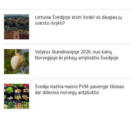
Lietuviai Švedijoje atviri: kodėl vis daugiau jų
svarsto išvykti?
Velykos Skandinavijoje 2026: nuo kalnų
Norvegijoje iki pirkėjų antplūdžio Švedijoje
Švedija mažina maisto PVM: pasienyje tikimasi
dar didesnio norvegų antplūdžio
sfgdfg