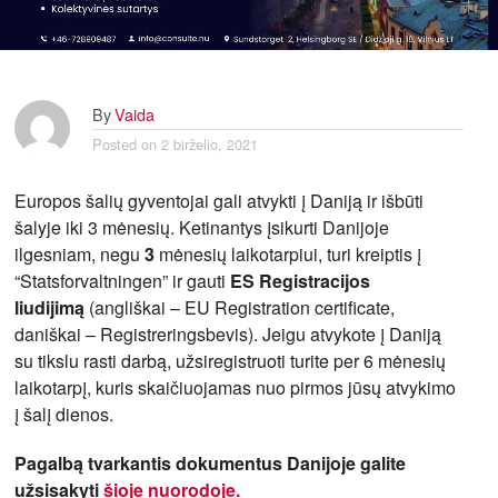
By
Vaida
Posted on
2 birželio, 2021
Europos šalių gyventojai gali atvykti į Daniją ir išbūti
šalyje iki 3 mėnesių. Ketinantys įsikurti Danijoje
ilgesniam, negu
3
mėnesių laikotarpiui, turi kreiptis į
“Statsforvaltningen” ir gauti
ES
Registracijos
liudijimą
(angliškai – EU Registration certificate,
daniškai – Registreringsbevis). Jeigu atvykote į Daniją
su tikslu rasti darbą, užsiregistruoti turite per 6 mėnesių
laikotarpį, kuris skaičiuojamas nuo pirmos jūsų atvykimo
į šalį dienos.
Pagalbą tvarkantis dokumentus Danijoje galite
užsisakyti
šioje nuorodoje.