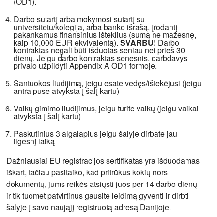
(OD1).
Darbo sutartį arba mokymosi sutartį su
universitetu/kolegija, arba banko išrašą, įrodantį
pakankamus finansinius išteklius (sumą ne mažesnę,
kaip 10,000 EUR ekvivalentą).
SVARBU!
Darbo
kontraktas negali būti išduotas seniau nei prieš 30
dienų. Jeigu darbo kontraktas senesnis, darbdavys
privalo užpildyti Appendix A OD1 formoje.
Santuokos liudijimą, jeigu esate vedęs/ištekėjusi (jeigu
antra puse atvyksta į šalį kartu)
Vaikų gimimo liudijimus, jeigu turite vaikų (jeigu vaikai
atvyksta į šalį kartu)
Paskutinius 3 algalapius jeigu šalyje dirbate jau
ilgesnį laiką
Dažniausiai EU registracijos sertifikatas yra išduodamas
iškart, tačiau pasitaiko, kad pritrūkus kokių nors
dokumentų, jums reikės atsiųsti juos per 14 darbo dienų
ir tik tuomet patvirtinus gausite leidimą gyventi ir dirbti
šalyje į savo naująjį registruotą adresą Danijoje.