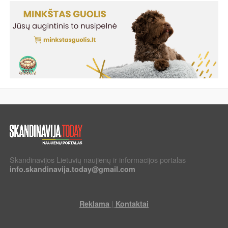
Skandinavijos Lietuvių naujienų ir informacijos portalas
info.skandinavija.today@gmail.com
|
Reklama
Kontaktai