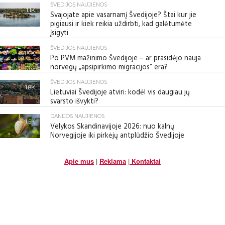
ŠVEDIJOS NAUJIENOS
1.1K
Svajojate apie vasarnamį Švedijoje? Štai kur jie
pigiausi ir kiek reikia uždirbti, kad galėtumėte
įsigyti
ŠVEDIJOS NAUJIENOS
1.4K
Po PVM mažinimo Švedijoje – ar prasidėjo nauja
norvegų „apsipirkimo migracijos“ era?
ŠVEDIJOS NAUJIENOS
1.8K
Lietuviai Švedijoje atviri: kodėl vis daugiau jų
svarsto išvykti?
DANIJOS NAUJIENOS
1.5K
Velykos Skandinavijoje 2026: nuo kalnų
Norvegijoje iki pirkėjų antplūdžio Švedijoje
Apie mus
|
Reklama
|
Kontaktai