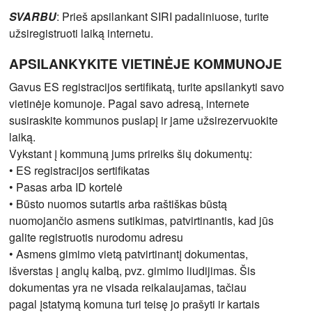
SVARBU
: Prieš apsilankant SIRI padaliniuose, turite
užsiregistruoti laiką internetu.
APSILANKYKITE VIETINĖJE KOMMUNOJE
Gavus ES registracijos sertifikatą, turite apsilankyti savo
vietinėje komunoje. Pagal savo adresą, internete
susiraskite kommunos puslapį ir jame užsirezervuokite
laiką.
Vykstant į kommuną jums prireiks šių dokumentų:
• ES registracijos sertifikatas
• Pasas arba ID kortelė
• Būsto nuomos sutartis arba raštiškas būstą
nuomojančio asmens sutikimas, patvirtinantis, kad jūs
galite registruotis nurodomu adresu
• Asmens gimimo vietą patvirtinantį dokumentas,
išverstas į anglų kalbą, pvz. gimimo liudijimas. Šis
dokumentas yra ne visada reikalaujamas, tačiau
pagal įstatymą komuna turi teisę jo prašyti ir kartais