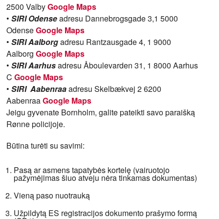
2500 Valby
Google Maps
•
SIRI Odense
adresu Dannebrogsgade 3,1 5000
Odense
Google Maps
•
SIRI Aalborg
adresu Rantzausgade 4, 1 9000
Aalborg
Google Maps
•
SIRI Aarhus
adresu Åboulevarden 31, 1 8000 Aarhus
C
Google Maps
•
SIRI Aabenraa
adresu Skelbækvej 2 6200
Aabenraa
Google Maps
Jeigu gyvenate Bornholm, galite pateikti savo paraišką
Rønne policijoje.
Būtina turėti su savimi:
Pasą ar asmens tapatybės kortelę (vairuotojo
pažymėjimas šiuo atveju nėra tinkamas dokumentas)
Vieną paso nuotrauką
Užpildytą ES registracijos dokumento prašymo formą