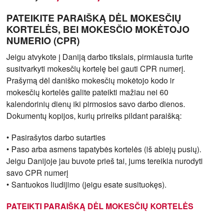
PATEIKITE PARAIŠKĄ DĖL MOKESČIŲ
KORTELĖS, BEI MOKESČIO MOKĖTOJO
NUMERIO (CPR)
Jeigu atvykote į Daniją darbo tikslais, pirmiausia turite
susitvarkyti mokesčių kortelę bei gauti CPR numerį.
Prašymą dėl daniško mokesčių mokėtojo kodo ir
mokesčių kortelės galite pateikti mažiau nei 60
kalendorinių dienų iki pirmosios savo darbo dienos.
Dokumentų kopijos, kurių prireiks pildant paraišką:
• Pasirašytos darbo sutarties
• Paso arba asmens tapatybės kortelės (iš abiejų pusių).
Jeigu Danijoje jau buvote prieš tai, jums tereikia nurodyti
savo CPR numerį
• Santuokos liudijimo (jeigu esate susituokęs).
PATEIKTI PARAIŠKĄ DĖL MOKESČIŲ KORTELĖS