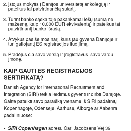
Įstojus mokytis į Danijos universitetą ar kolegiją ir
pateikus tai patvirtinančią sutartį.
Turint banko sąskaitoje pakankamai lėšų (sumą ne
mažesnę, kaip 10,000 EUR ekvivalentą) ir pateikus tai
patvirtinantį banko išrašą.
Atvykus pas šeimos narį, kuris jau gyvena Danijoje ir
turi galiojantį ES registracijos liudijimą.
Pradėjus čia savo verslą ir įregistravus savo vardu
įmonę.
KAIP GAUTI ES REGISTRACIJOS
SERTIFIKATĄ?
Danish Agency for International Recruitment and
Integration (SIRI) teikia leidimus gyventi ir dirbti Danijoje.
Galite pateikti savo paraišką viename iš SIRI padalinių
Kopenhagoje, Odensėje, Aarhuse, Alborge ar Aabenra
padaliniuose:
• SIRI Copenhagen
adresu Carl Jacobsens Vej 39