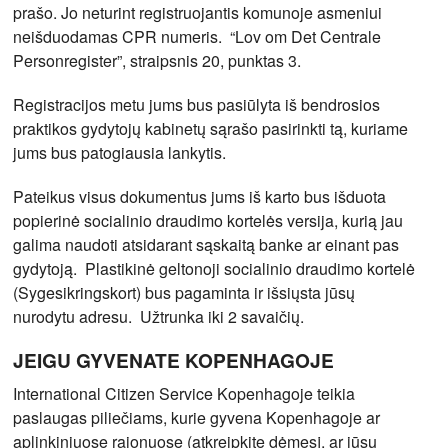
prašo. Jo neturint registruojantis komunoje asmeniui
neišduodamas CPR numeris. “Lov om Det Centrale
Personregister”, straipsnis 20, punktas 3.
Registracijos metu jums bus pasiūlyta iš bendrosios
praktikos gydytojų kabinetų sąrašo pasirinkti tą, kuriame
jums bus patogiausia lankytis.
Pateikus visus dokumentus jums iš karto bus išduota
popierinė socialinio draudimo kortelės versija, kurią jau
galima naudoti atsidarant sąskaitą banke ar einant pas
gydytoją. Plastikinė geltonoji socialinio draudimo kortelė
(Sygesikringskort) bus pagaminta ir išsiųsta jūsų
nurodytu adresu. Užtrunka iki 2 savaičių.
JEIGU GYVENATE KOPENHAGOJE
International Citizen Service Kopenhagoje teikia
paslaugas piliečiams, kurie gyvena Kopenhagoje ar
aplinkiniuose rajonuose (atkreipkite dėmesį, ar jūsų