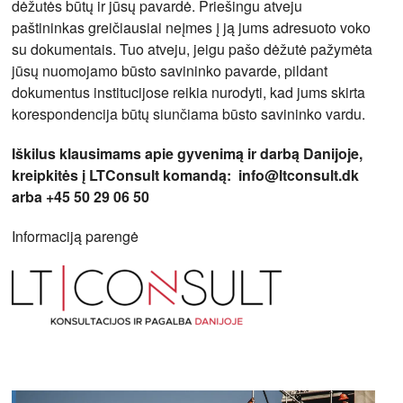
dėžutės būtų ir jūsų pavardė. Priešingu atveju
paštininkas greičiausiai neįmes į ją jums adresuoto voko
su dokumentais. Tuo atveju, jeigu pašo dėžutė pažymėta
jūsų nuomojamo būsto savininko pavarde, pildant
dokumentus institucijose reikia nurodyti, kad jums skirta
korespondencija būtų siunčiama būsto savininko vardu.
Iškilus klausimams apie gyvenimą ir darbą Danijoje,
kreipkitės į LTConsult komandą:
info@ltconsult.dk
arba +45 50 29 06 50
Informaciją parengė