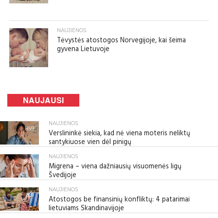
NAUJIENOS
Tėvystės atostogos Norvegijoje, kai šeima
gyvena Lietuvoje
NAUJAUSI
NAUJIENOS
859
Verslininkė siekia, kad nė viena moteris neliktų
santykiuose vien dėl pinigų
NAUJIENOS
842
Migrena – viena dažniausių visuomenės ligų
Švedijoje
NAUJIENOS
891
Atostogos be finansinių konfliktų: 4 patarimai
lietuviams Skandinavijoje