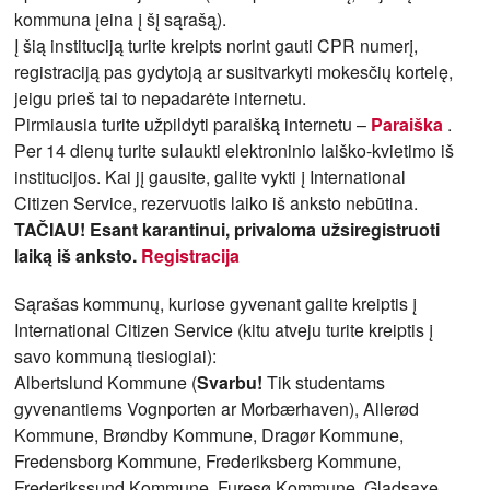
kommuna įeina į šį sąrašą).
Į šią instituciją turite kreipts norint gauti CPR numerį,
registraciją pas gydytoją ar susitvarkyti mokesčių kortelę,
jeigu prieš tai to nepadarėte internetu.
Pirmiausia turite užpildyti paraišką internetu –
Paraiška
.
Per 14 dienų turite sulaukti elektroninio laiško-kvietimo iš
institucijos. Kai jį gausite, galite vykti į International
Citizen Service, rezervuotis laiko iš anksto nebūtina.
TAČIAU! Esant karantinui, privaloma užsiregistruoti
laiką iš anksto.
Registracija
Sąrašas kommunų, kuriose gyvenant galite kreiptis į
International Citizen Service (kitu atveju turite kreiptis į
savo kommuną tiesiogiai):
Albertslund Kommune (
Svarbu!
Tik studentams
gyvenantiems Vognporten ar Morbærhaven), Allerød
Kommune, Brøndby Kommune, Dragør Kommune,
Fredensborg Kommune, Frederiksberg Kommune,
Frederikssund Kommune, Furesø Kommune, Gladsaxe