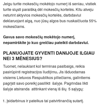
Jeigu turite mokesčių mokėtojo numerį iš seniau, vistiek
turite siųsti paraišką dėl mokesčių kortelės. Kitu atveju
neturint aktyvios mokesčių kortelės, darbdaviui
deklaruojant algą, nuo jūsų algos bus nuskaičiuota 55%
mokesčiams.
Gavus savo mokesčių mokėtojo numerį,
nepamirškite jo kuo greičiau pateikti darbdaviui.
PLANUOJATE GYVENTI DANIJOJE ILGIAU
NEI 3 MĖNESIUS?
Tuomet, nelaukiant kol terminas pasibaigs, reikia
pasirūpinti registracijos liudijimu
.
Jis išduodamas
visiems Lietuvos Respublikos piliečiams, galintiems
pagrįsti savo poreikį pasilikti šalyje. Pagrindas likti
šalyje atsiranda atitinkant vieną iš šių 5 sąlygų:
Įsidarbinus ir pateikus tai patvirtinančią sutartį.