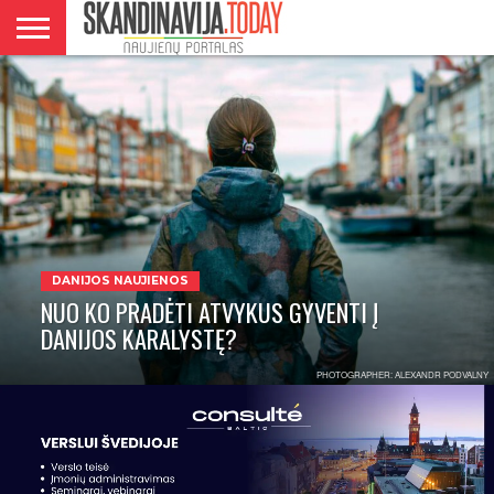
DANIJA
NORVEGIJA
ŠVEDIJA
LIETUVA
VERSLAS
DANIJOS NAUJIENOS
NUO KO PRADĖTI ATVYKUS GYVENTI Į
DANIJOS KARALYSTĘ?
PHOTOGRAPHER: ALEXANDR PODVALNY