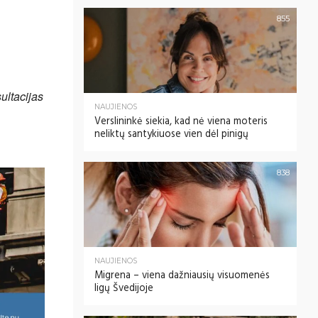
855
ultacijas
NAUJIENOS
Verslininkė siekia, kad nė viena moteris
neliktų santykiuose vien dėl pinigų
838
NAUJIENOS
Migrena – viena dažniausių visuomenės
ligų Švedijoje