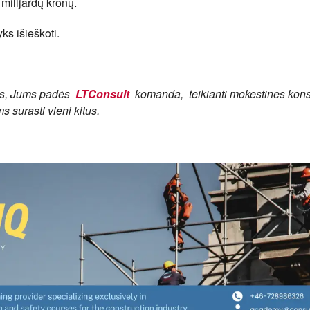
milijardų kronų.
ks išieškoti.
is, Jums padės
LTConsult
komanda, teikianti mokestines kons
 surasti vieni kitus.