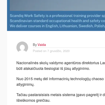
By
Vaida
Posted on
7 gruodžio, 2020
Nacionalinės skolų valdymo agentūros direktorius La
būti atskaičiuota tiesiogiai iš jūsų atlyginimo.
Nuo 2015 metų dėl informacinių technologijų chaoso 
atlyginimų.
Tačiau pastaraisiais metais sistema įgavo pagreitį ir
išieškomos greičiau.