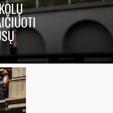
SKOLŲ
IČIUOTI
ŪSŲ