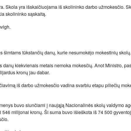
a. Skola yra išskaičiuojama iš skolininko darbo užmokesčio. Sk
a skolininko sąskaitą.
mvigh.
us šimtams tūkstančių danų, kurie nesumokėjo mokestinių skolų
s danų kiekvienais metais nemoka mokesčių. Anot Ministro, pas
lijardus kronų jau dabar.
ičiavimą iš darbo užmokesčio vadina svarbiu etapu piliečių mok
menys buvo siunčiami į naująją Nacionalinės skolų valdymo ag
i 546 milijonai kronų. Ši suma buvo išieškota iš 74 500 gyventoj
sčio.