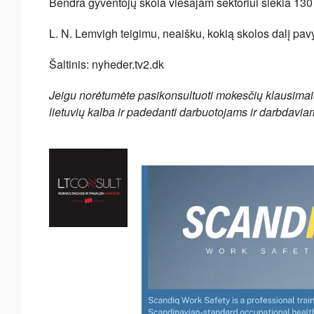
Bendra gyventojų skola viešajam sektoriui siekia 130 
L. N. Lemvigh teigimu, neaišku, kokią skolos dalį pavy
Šaltinis: nyheder.tv2.dk
Jeigu norėtumėte pasikonsultuoti mokesčių klausima
lietuvių kalba
ir padedanti darbuotojams ir darbdaviams