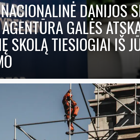
 NACIONALINĖ DANIJOS 
AGENTŪRA GALĖS ATSKA
Ę SKOLĄ TIESIOGIAI IŠ J
MO