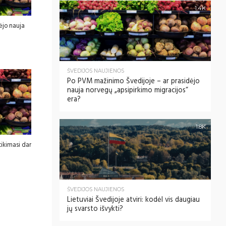
1.4K
ėjo nauja
ŠVEDIJOS NAUJIENOS
Po PVM mažinimo Švedijoje – ar prasidėjo
nauja norvegų „apsipirkimo migracijos“
era?
1.8K
ikimasi dar
ŠVEDIJOS NAUJIENOS
Lietuviai Švedijoje atviri: kodėl vis daugiau
jų svarsto išvykti?