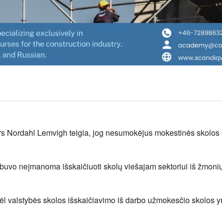
rs Nordahl Lemvigh teigia, jog nesumokėjus mokestinės skolos š
buvo neįmanoma išskaičiuoti skolų viešajam sektoriui iš žmoni
 dėl valstybės skolos išskaičiavimo iš darbo užmokesčio skolos y