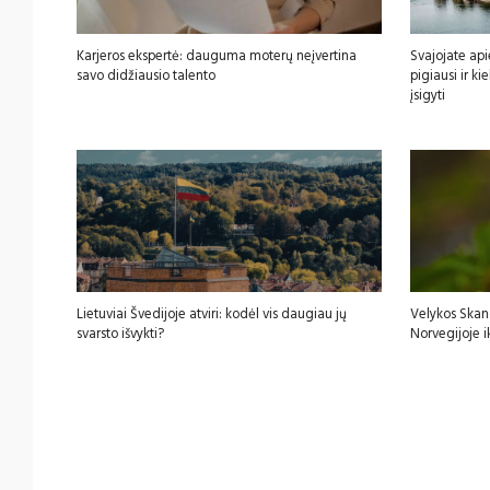
Karjeros ekspertė: dauguma moterų neįvertina
Svajojate api
savo didžiausio talento
pigiausi ir k
įsigyti
Lietuviai Švedijoje atviri: kodėl vis daugiau jų
Velykos Skan
svarsto išvykti?
Norvegijoje i