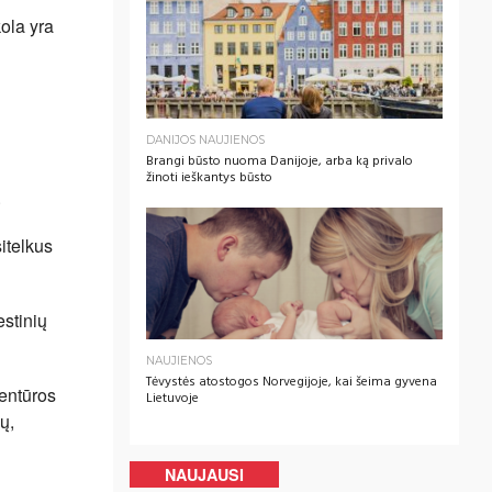
ola yra
DANIJOS NAUJIENOS
Brangi būsto nuoma Danijoje, arba ką privalo
žinoti ieškantys būsto
.
itelkus
estinių
NAUJIENOS
Tėvystės atostogos Norvegijoje, kai šeima gyvena
entūros
Lietuvoje
ų,
NAUJAUSI