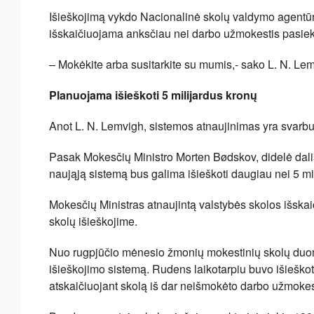
Išieškojimą vykdo Nacionalinė skolų valdymo agentūr
išskaičiuojama anksčiau nei darbo užmokestis pasieki
– Mokėkite arba susitarkite su mumis,- sako L. N. Le
Planuojama išieškoti 5 milijardus kronų
Anot L. N. Lemvigh, sistemos atnaujinimas yra svarb
Pasak Mokesčių Ministro Morten Bødskov, didelė dali
naująją sistemą bus galima išieškoti daugiau nei 5 mi
Mokesčių Ministras atnaujintą valstybės skolos išska
skolų išieškojime.
Nuo rugpjūčio mėnesio žmonių mokestinių skolų duo
išieškojimo sistemą. Rudens laikotarpiu buvo išieškot
atskaičiuojant skolą iš dar neišmokėto darbo užmoke