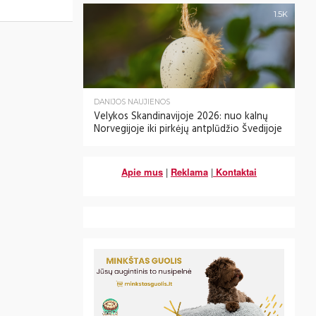
1.5K
DANIJOS NAUJIENOS
Velykos Skandinavijoje 2026: nuo kalnų
Norvegijoje iki pirkėjų antplūdžio Švedijoje
Apie mus
|
Reklama
|
Kontaktai