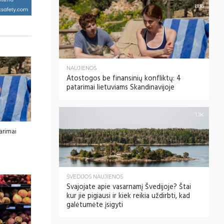
886
NAUJIENOS
Atostogos be finansinių konfliktų: 4
patarimai lietuviams Skandinavijoje
1.1K
tarimai
ŠVEDIJOS NAUJIENOS
Svajojate apie vasarnamį Švedijoje? Štai
kur jie pigiausi ir kiek reikia uždirbti, kad
galėtumėte įsigyti