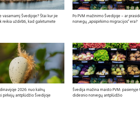
e vasarnamį Švedijoje? Štai kur jie
Po PVM mažinimo Švedijoje – ar prasid
iek reikia uždirbti, kad galėtumėte
norvegų „apsipirkimo migracijos“ era?
dinavijoje 2026: nuo kalnų
Švedija mažina maisto PVM: pasienyje t
ki pirkėjų antplūdžio Švedijoje
didesnio norvegų antplūdžio
sfgdfg