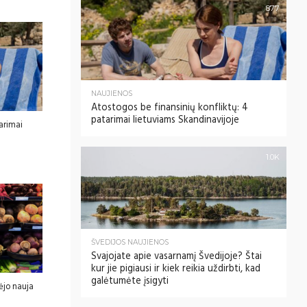
877
NAUJIENOS
Atostogos be finansinių konfliktų: 4
patarimai lietuviams Skandinavijoje
tarimai
1.0K
ŠVEDIJOS NAUJIENOS
Svajojate apie vasarnamį Švedijoje? Štai
kur jie pigiausi ir kiek reikia uždirbti, kad
galėtumėte įsigyti
ėjo nauja