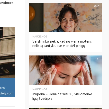
truktūra
848
NAUJIENOS
Verslininkė siekia, kad nė viena moteris
neliktų santykiuose vien dėl pinigų
830
NAUJIENOS
Migrena – viena dažniausių visuomenės
ligų Švedijoje