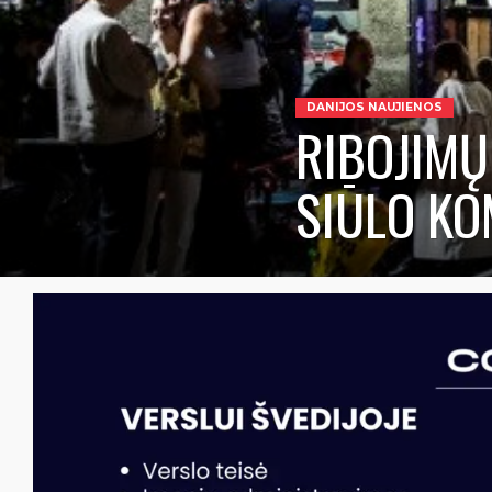
DANIJOS NAUJIENOS
RIBOJIMŲ
SIŪLO KO