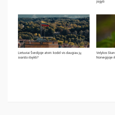
įsigyti
Lietuviai Švedijoje atviri: kodėl vis daugiau jų
Velykos Skan
svarsto išvykti?
Norvegijoje i