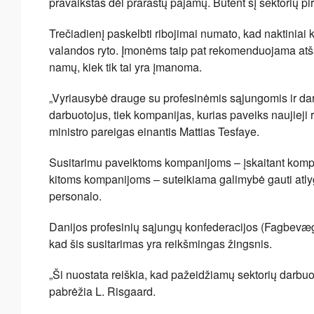
pravaikštas dėl prarastų pajamų. Būtent šį sektorių pi
Trečiadienį paskelbti ribojimai numato, kad naktiniai
valandos ryto. Įmonėms taip pat rekomenduojama atšau
namų, kiek tik tai yra įmanoma.
„Vyriausybė drauge su profesinėmis sąjungomis ir dar
darbuotojus, tiek kompanijas, kurias paveiks naujieji
ministro pareigas einantis Mattias Tesfaye.
Susitarimu paveiktoms kompanijoms – įskaitant kompa
kitoms kompanijoms – suteikiama galimybė gauti atlyg
personalo.
Danijos profesinių sąjungų konfederacijos (Fagbevæ
kad šis susitarimas yra reikšmingas žingsnis.
„Ši nuostata reiškia, kad pažeidžiamų sektorių darbuot
pabrėžia L. Risgaard.