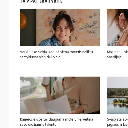
TAIP PAT SKAITYKITE
Verslininkė siekia, kad nė viena moteris neliktų
Migrena – vi
santykiuose vien dėl pinigų
Švedijoje
Karjeros ekspertė: dauguma moterų neįvertina
Svajojate api
savo didžiausio talento
pigiausi ir k