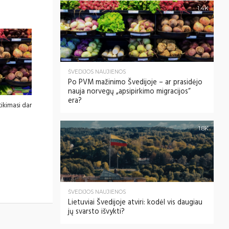
1.4K
ŠVEDIJOS NAUJIENOS
Po PVM mažinimo Švedijoje – ar prasidėjo
nauja norvegų „apsipirkimo migracijos“
era?
ikimasi dar
1.8K
ŠVEDIJOS NAUJIENOS
Lietuviai Švedijoje atviri: kodėl vis daugiau
jų svarsto išvykti?