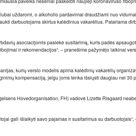
rmiausia paveiks neseniai paskelbti naujieji koronaviruso riboji
 klubai uždaromi, o alkoholio pardavimai draudžiami nuo vidurnak
kti darbuotojams skirtus kalėdinius vakarėlius. Patariama dirbt
bdavių asociacijomis pasiekė susitarimą, kuris padės apsaugoti
 ribojimai ir rekomendacijos“, – pranešime pažymėjo laikinai ver
nijas, kurių verslo modelis apima kalėdinių vakarėlių organiz
inimų kompensaciją, jeigu joms tenka išsiųsti daugiau nei 30 p
gelsens Hovedorganisation, FH) vadovė Lizette Risgaard neabe
ojai gali išlaikyti savo pajamas ir susitarimus su darbuotojais“, 