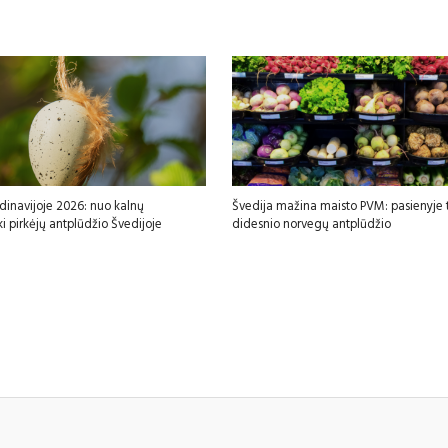
dinavijoje 2026: nuo kalnų
Švedija mažina maisto PVM: pasienyje t
ki pirkėjų antplūdžio Švedijoje
didesnio norvegų antplūdžio
sfgdfg