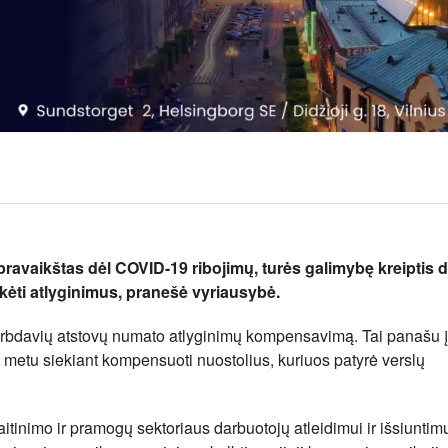
pravaikštas dėl COVID-19 ribojimų, turės galimybę kreiptis d
ėti atlyginimus, pranešė vyriausybė.
darbdavių atstovų numato atlyginimų kompensavimą. Tai panašu 
metu siekiant kompensuoti nuostolius, kuriuos patyrė verslų
aitinimo ir pramogų sektoriaus darbuotojų atleidimui ir išsiuntimu