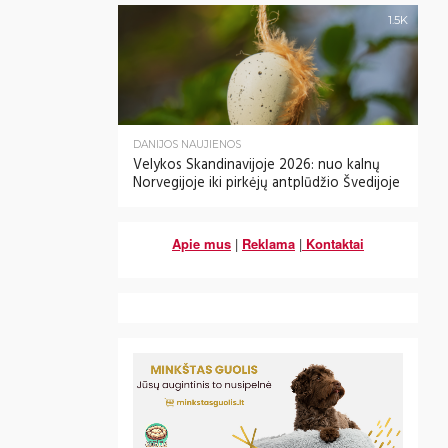
1.5K
DANIJOS NAUJIENOS
Velykos Skandinavijoje 2026: nuo kalnų
Norvegijoje iki pirkėjų antplūdžio Švedijoje
Apie mus
|
Reklama
|
Kontaktai