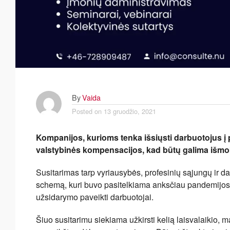
By
Vaida
Posted on
13 gruodžio, 2021
Kompanijos, kurioms tenka išsiųsti darbuotojus į 
valstybinės kompensacijos, kad būtų galima išmok
Susitarimas tarp vyriausybės, profesinių sąjungų ir 
schemą, kuri buvo pasitelkiama anksčiau pandemijos 
užsidarymo paveikti darbuotojai.
Šiuo susitarimu siekiama užkirsti kelią laisvalaikio, m