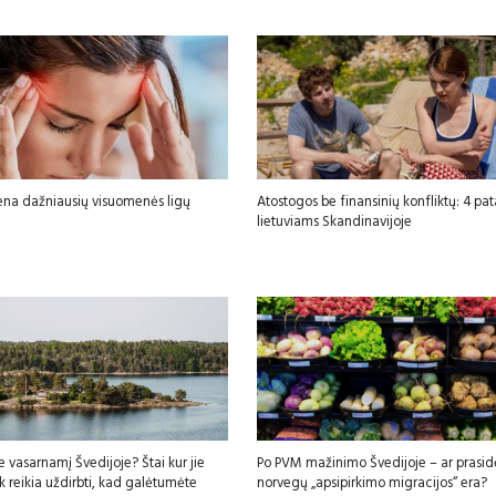
ena dažniausių visuomenės ligų
Atostogos be finansinių konfliktų: 4 pa
lietuviams Skandinavijoje
e vasarnamį Švedijoje? Štai kur jie
Po PVM mažinimo Švedijoje – ar prasid
iek reikia uždirbti, kad galėtumėte
norvegų „apsipirkimo migracijos“ era?