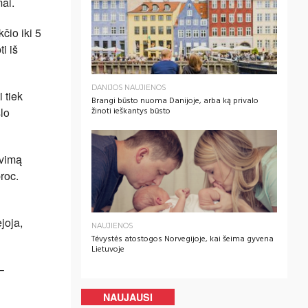
mai.
čio iki 5
i iš
DANIJOS NAUJIENOS
 tiek
Brangi būsto nuoma Danijoje, arba ką privalo
slo
žinoti ieškantys būsto
avimą
roc.
joja,
NAUJIENOS
Tėvystės atostogos Norvegijoje, kai šeima gyvena
Lietuvoje
–
NAUJAUSI