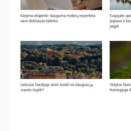
Karjeros ekspertė: dauguma moterų neįvertina
Svajojate api
savo didžiausio talento
pigiausi ir k
įsigyti
Lietuviai Švedijoje atviri: kodėl vis daugiau jų
Velykos Skan
svarsto išvykti?
Norvegijoje i