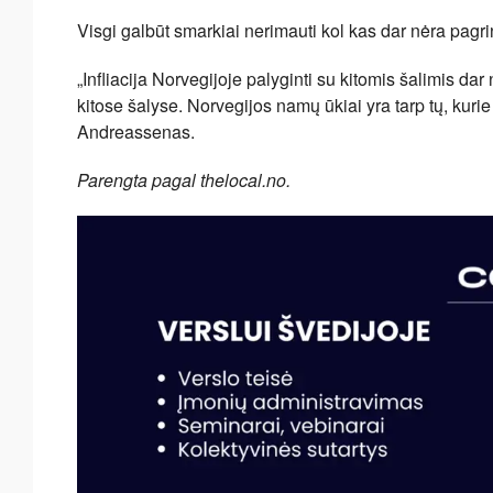
Visgi galbūt smarkiai nerimauti kol kas dar nėra pa
„Infliacija Norvegijoje palyginti su kitomis šalimis d
kitose šalyse. Norvegijos namų ūkiai yra tarp tų, kurie 
Andreassenas.
Parengta pagal thelocal.no.