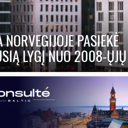
A NORVEGIJOJE PASIEKĖ
SIĄ LYGĮ NUO 2008-ŲJŲ