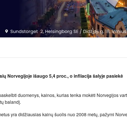
ų Norvegijoje išaugo 5,4 proc., o infliacija šalyje pasiekė
 paskelbti duomenys, kainos, kurias tenka mokėti Norvegijos var
tų balandį.
metus yra didžiausias kainų šuolis nuo 2008 metų, pažymi Norve