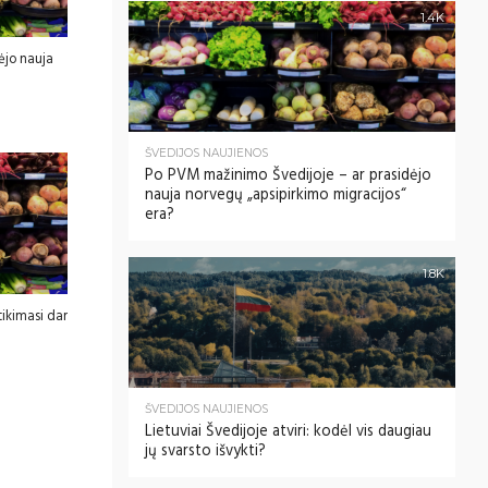
1.4K
ėjo nauja
ŠVEDIJOS NAUJIENOS
Po PVM mažinimo Švedijoje – ar prasidėjo
nauja norvegų „apsipirkimo migracijos“
era?
1.8K
ikimasi dar
ŠVEDIJOS NAUJIENOS
Lietuviai Švedijoje atviri: kodėl vis daugiau
jų svarsto išvykti?