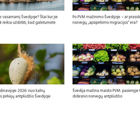
e vasarnamį Švedijoje? Štai kur jie
Po PVM mažinimo Švedijoje – ar prasid
iek reikia uždirbti, kad galėtumėte
norvegų „apsipirkimo migracijos“ era?
dinavijoje 2026: nuo kalnų
Švedija mažina maisto PVM: pasienyje t
ki pirkėjų antplūdžio Švedijoje
didesnio norvegų antplūdžio
sfgdfg