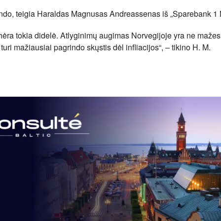
grindo, teigia Haraldas Magnusas Andreassenas iš „Sparebank 1 
ar nėra tokia didelė. Atlyginimų augimas Norvegijoje yra ne mažes
turi mažiausiai pagrindo skųstis dėl infliacijos“, – tikino H. M.