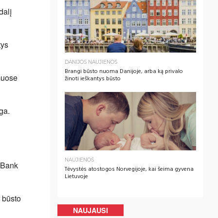
dalį
tys
DANIJOS NAUJIENOS
Brangi būsto nuoma Danijoje, arba ką privalo
amuose
žinoti ieškantys būsto
ga.
NAUJIENOS
s Bank
Tėvystės atostogos Norvegijoje, kai šeima gyvena
Lietuvoje
r būsto
NAUJAUSI