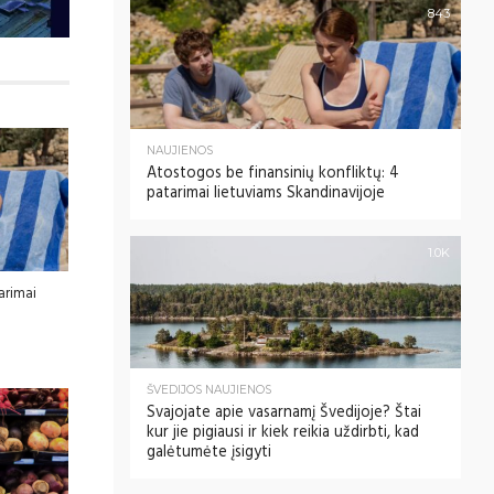
843
NAUJIENOS
Atostogos be finansinių konfliktų: 4
patarimai lietuviams Skandinavijoje
1.0K
tarimai
ŠVEDIJOS NAUJIENOS
Svajojate apie vasarnamį Švedijoje? Štai
kur jie pigiausi ir kiek reikia uždirbti, kad
galėtumėte įsigyti