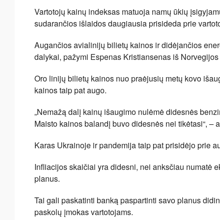
Vartotojų kainų indeksas matuoja namų ūkių įsigyjam
sudarančios išlaidos daugiausia prisideda prie vartot
Augančios avialinijų bilietų kainos ir didėjančios ener
dalykai, pažymi Espenas Kristiansenas iš Norvegijos s
Oro linijų bilietų kainos nuo praėjusių metų kovo iša
kainos taip pat augo.
„Nemažą dalį kainų išaugimo nulėmė didesnės benzino i
Maisto kainos balandį buvo didesnės nei tikėtasi“, – 
Karas Ukrainoje ir pandemija taip pat prisidėjo prie 
Infliacijos skaičiai yra didesni, nei anksčiau numatė 
planus.
Tai gali paskatinti banką paspartinti savo planus did
paskolų įmokas vartotojams.