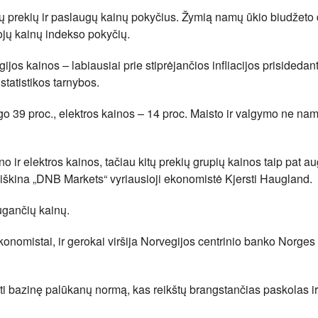
ų prekių ir paslaugų kainų pokyčius. Žymią namų ūkio biudžeto 
ojų kainų indekso pokyčių.
gijos kainos – labiausiai prie stiprėjančios infliacijos prisidedan
tatistikos tarnybos.
ugo 39 proc., elektros kainos – 14 proc. Maisto ir valgymo ne n
r elektros kainos, tačiau kitų prekių grupių kainos taip pat au
aiškina „DNB Markets“ vyriausioji ekonomistė Kjersti Haugland.
augančių kainų.
ekonomistai, ir gerokai viršija Norvegijos centrinio banko Norge
inti bazinę palūkanų normą, kas reikštų brangstančias paskolas i