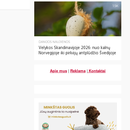
1.5K
DANIJOS NAUJIENOS
Velykos Skandinavijoje 2026: nuo kalnų
Norvegijoje iki pirkėjų antplūdžio Švedijoje
Apie mus
|
Reklama
|
Kontaktai