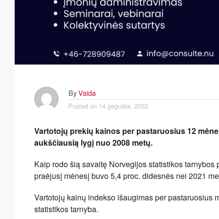
By
Vaida
Posted on
14 gegužės, 2022
Vartotojų prekių kainos per pastaruosius 12 mėnesi
aukščiausią lygį nuo 2008 metų.
Kaip rodo šią savaitę Norvegijos statistikos tarnybos
praėjusį mėnesį buvo 5,4 proc. didesnės nei 2021 me
Vartotojų kainų indekso išaugimas per pastaruosius 
statistikos tarnyba.