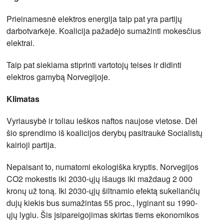
Prieinamesnė elektros energija taip pat yra partijų
darbotvarkėje. Koalicija pažadėjo sumažinti mokesčius
elektrai.
Taip pat siekiama stiprinti vartotojų teises ir didinti
elektros gamybą Norvegijoje.
Klimatas
Vyriausybė ir toliau ieškos naftos naujose vietose. Dėl
šio sprendimo iš koalicijos derybų pasitraukė Socialistų
kairioji partija.
Nepaisant to, numatomi ekologiška kryptis. Norvegijos
CO2 mokestis iki 2030-ųjų išaugs iki maždaug 2 000
kronų už toną. Iki 2030-ųjų šiltnamio efektą sukeliančių
dujų kiekis bus sumažintas 55 proc., lyginant su 1990-
ųjų lygiu. Šis įsipareigojimas skirtas tiems ekonomikos