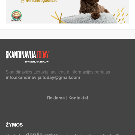
Skandinavijos Lietuvių naujienų ir informacijos portalas
info.skandinavija.today@gmail.com
|
Reklama
Kontaktai
ŽYMOS
danija