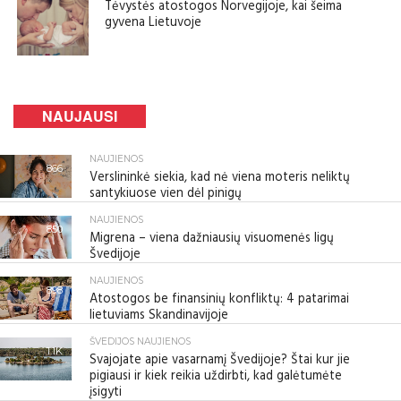
Tėvystės atostogos Norvegijoje, kai šeima
gyvena Lietuvoje
NAUJAUSI
NAUJIENOS
866
Verslininkė siekia, kad nė viena moteris neliktų
santykiuose vien dėl pinigų
NAUJIENOS
850
Migrena – viena dažniausių visuomenės ligų
Švedijoje
NAUJIENOS
898
Atostogos be finansinių konfliktų: 4 patarimai
lietuviams Skandinavijoje
ŠVEDIJOS NAUJIENOS
1.1K
Svajojate apie vasarnamį Švedijoje? Štai kur jie
pigiausi ir kiek reikia uždirbti, kad galėtumėte
įsigyti