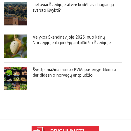
Lietuviai Švedijoje atviri: kodėl vis daugiau jų
svarsto išvykti?
Velykos Skandinavijoje 2026: nuo kalnų
Norvegijoje iki pirkėjų antplūdžio Švedijoje
Švedija mažina maisto PVM: pasienyje tikimasi
dar didesnio norvegų antplūdžio
sfgdfg