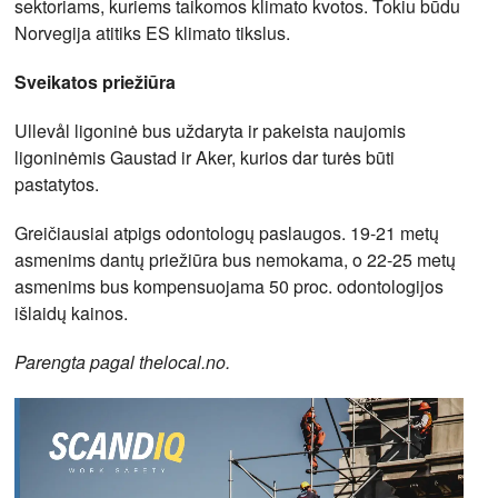
sektoriams, kuriems taikomos klimato kvotos. Tokiu būdu
Norvegija atitiks ES klimato tikslus.
Sveikatos priežiūra
Ullevål ligoninė bus uždaryta ir pakeista naujomis
ligoninėmis Gaustad ir Aker, kurios dar turės būti
pastatytos.
Greičiausiai atpigs odontologų paslaugos. 19-21 metų
asmenims dantų priežiūra bus nemokama, o 22-25 metų
asmenims bus kompensuojama 50 proc. odontologijos
išlaidų kainos.
Parengta pagal thelocal.no.