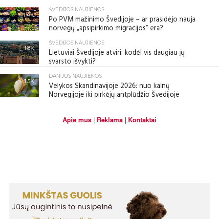
ŠVEDIJOS NAUJIENOS
1.4K
Po PVM mažinimo Švedijoje – ar prasidėjo nauja
norvegų „apsipirkimo migracijos“ era?
ŠVEDIJOS NAUJIENOS
1.8K
Lietuviai Švedijoje atviri: kodėl vis daugiau jų
svarsto išvykti?
DANIJOS NAUJIENOS
1.5K
Velykos Skandinavijoje 2026: nuo kalnų
Norvegijoje iki pirkėjų antplūdžio Švedijoje
Apie mus
|
Reklama
|
Kontaktai