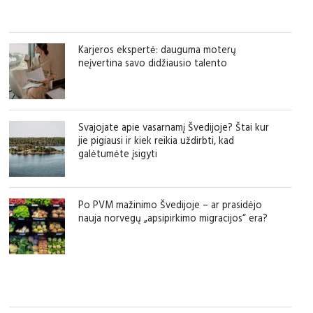
Karjeros ekspertė: dauguma moterų
neįvertina savo didžiausio talento
Svajojate apie vasarnamį Švedijoje? Štai kur
jie pigiausi ir kiek reikia uždirbti, kad
galėtumėte įsigyti
Po PVM mažinimo Švedijoje – ar prasidėjo
nauja norvegų „apsipirkimo migracijos“ era?