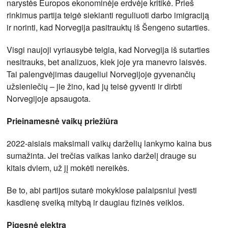
narystės Europos ekonominėje erdvėje kritikė. Prieš
rinkimus partija teigė siekianti reguliuoti darbo imigraciją
ir norinti, kad Norvegija pasitrauktų iš Šengeno sutarties.
Visgi naujoji vyriausybė teigia, kad Norvegija iš sutarties
nesitrauks, bet analizuos, kiek joje yra manevro laisvės.
Tai palengvėjimas daugeliui Norvegijoje gyvenančių
užsieniečių – jie žino, kad jų teisė gyventi ir dirbti
Norvegijoje apsaugota.
Prieinamesnė vaikų priežiūra
2022-aisiais maksimali vaikų darželių lankymo kaina bus
sumažinta. Jei trečias vaikas lanko darželį drauge su
kitais dviem, už jį mokėti nereikės.
Be to, abi partijos sutarė mokyklose palaipsniui įvesti
kasdienę sveiką mitybą ir daugiau fizinės veiklos.
Pigesnė elektra