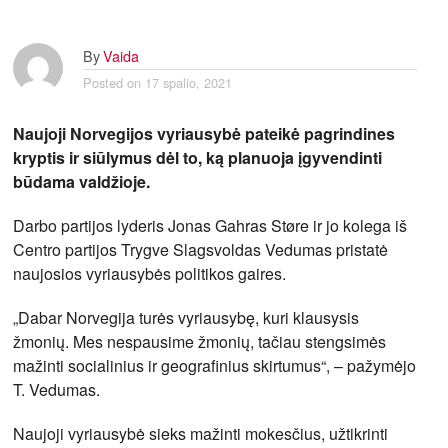
By
Vaida
Posted on
17 spalio, 2021
Naujoji Norvegijos vyriausybė pateikė pagrindines
kryptis ir siūlymus dėl to, ką planuoja įgyvendinti
būdama valdžioje.
Darbo partijos lyderis Jonas Gahras Støre ir jo kolega iš
Centro partijos Trygve Slagsvoldas Vedumas pristatė
naujosios vyriausybės politikos gaires.
„Dabar Norvegija turės vyriausybę, kuri klausysis
žmonių. Mes nespausime žmonių, tačiau stengsimės
mažinti socialinius ir geografinius skirtumus“, – pažymėjo
T. Vedumas.
Naujoji vyriausybė sieks mažinti mokesčius, užtikrinti