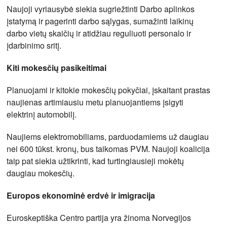
Naujoji vyriausybė siekia sugriežtinti Darbo aplinkos
įstatymą ir pagerinti darbo sąlygas, sumažinti laikinų
darbo vietų skaičių ir atidžiau reguliuoti personalo ir
įdarbinimo sritį.
Kiti mokesčių pasikeitimai
Planuojami ir kitokie mokesčių pokyčiai, įskaitant prastas
naujienas artimiausiu metu planuojantiems įsigyti
elektrinį automobilį.
Naujiems elektromobiliams, parduodamiems už daugiau
nei 600 tūkst. kronų, bus taikomas PVM. Naujoji koalicija
taip pat siekia užtikrinti, kad turtingiausieji mokėtų
daugiau mokesčių.
Europos ekonominė erdvė ir imigracija
Euroskeptiška Centro partija yra žinoma Norvegijos