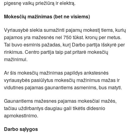
pigesnę vaikų priežiūrą ir elektrą.
Mokesčių mažinimas (bet ne visiems)
Vyriausybė siekia sumažinti pajamų mokestį tiems, kurių
pajamos yra mažesnės nei 750 tūkst. kronų per metus.
Tai buvo esminis pažadas, kurį Darbo partija išskyrė per
rinkimus. Centro partija taip pat pritarė mokesčių
mažinimui.
Ar šis mokesčių mažinimas papildys ankstesnės
vyriausybės pasiūlytus mokesčių mažinimus mažas ir
vidutines pajamas gaunantiems asmenims, bus matyti.
Gaunantiems mažesnes pajamas mokesčiai mažės,
tačiau uždirbantys daugiau gali tikėtis didesnio
apmokestinimo.
Darbo sąlygos