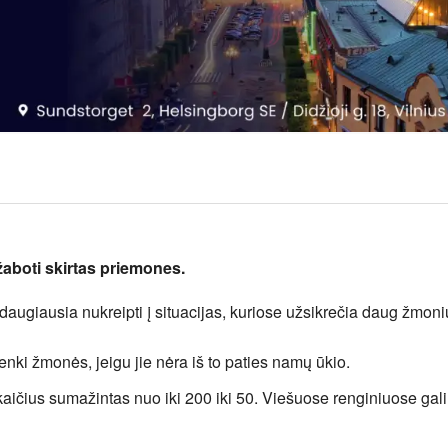
žaboti skirtas priemones.
 daugiausia nukreipti į situacijas, kuriose užsikrečia daug žmoni
nki žmonės, jeigu jie nėra iš to paties namų ūkio.
aičius sumažintas nuo iki 200 iki 50. Viešuose renginiuose gali