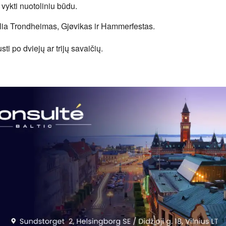
ykti nuotoliniu būdu.
elia Trondheimas, Gjøvikas ir Hammerfestas.
i po dviejų ar trijų savaičių.