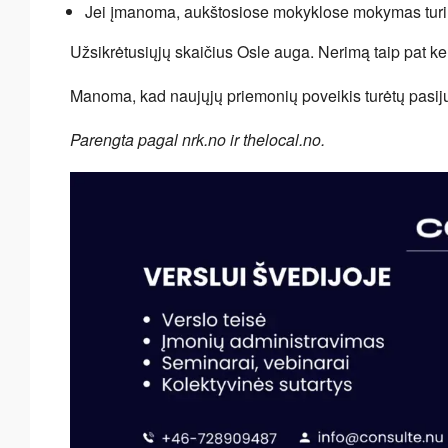
Jei įmanoma, aukštosiose mokyklose mokymas turi v
Užsikrėtusiųjų skaičius Osle auga. Nerimą taip pat k
Manoma, kad naujųjų priemonių poveikis turėtų pasijust
Parengta pagal nrk.no ir thelocal.no.