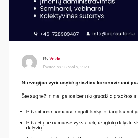
By
Vaida
Posted on
26 spalio, 2020
Norvegijos vyriausybė griežtina koronavirusui pa
Šie sugriežtinimai galios bent iki gruodžio pradžios ir
Privačiuose namuose negali lankytis daugiau nei pe
Privačių ne namuose vykstančių renginių dalyvių sk
dalyvių.