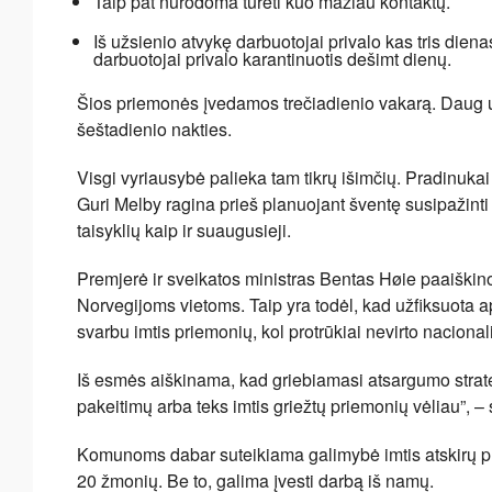
Taip pat nurodoma turėti kuo mažiau kontaktų.
Iš užsienio atvykę darbuotojai privalo kas tris dien
darbuotojai privalo karantinuotis dešimt dienų.
Šios priemonės įvedamos trečiadienio vakarą. Daug u
šeštadienio nakties.
Visgi vyriausybė palieka tam tikrų išimčių. Pradinukai
Guri Melby ragina prieš planuojant šventę susipažinti s
taisyklių kaip ir suaugusieji.
Premjerė ir sveikatos ministras Bentas Høie paaiškin
Norvegijoms vietoms. Taip yra todėl, kad užfiksuota ap
svarbu imtis priemonių, kol protrūkiai nevirto naciona
Iš esmės aiškinama, kad griebiamasi atsargumo strate
pakeitimų arba teks imtis griežtų priemonių vėliau”, 
Komunoms dabar suteikiama galimybė imtis atskirų pri
20 žmonių. Be to, galima įvesti darbą iš namų.