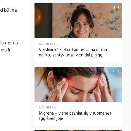
846
ad būtina
sis meras
NAUJIENOS
os ir
Verslininkė siekia, kad nė viena moteris
neliktų santykiuose vien dėl pinigų
827
NAUJIENOS
Migrena – viena dažniausių visuomenės
ligų Švedijoje