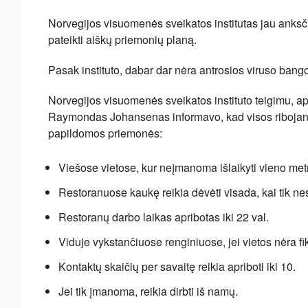
Norvegijos visuomenės sveikatos institutas jau anksč
pateikti aiškų priemonių planą.
Pasak instituto, dabar dar nėra antrosios viruso bango
Norvegijos visuomenės sveikatos instituto teigimu, ap
Raymondas Johansenas informavo, kad visos ribojanči
papildomos priemonės:
Viešose vietose, kur neįmanoma išlaikyti vieno met
Restoranuose kaukę reikia dėvėti visada, kai tik ne
Restoranų darbo laikas apribotas iki 22 val.
Viduje vykstančiuose renginiuose, jei vietos nėra f
Kontaktų skaičių per savaitę reikia apriboti iki 10.
Jei tik įmanoma, reikia dirbti iš namų.