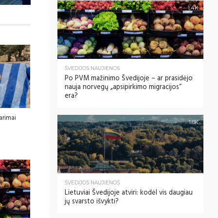
1.4K
ŠVEDIJOS NAUJIENOS
Po PVM mažinimo Švedijoje – ar prasidėjo
nauja norvegų „apsipirkimo migracijos“
era?
tarimai
1.8K
ŠVEDIJOS NAUJIENOS
Lietuviai Švedijoje atviri: kodėl vis daugiau
jų svarsto išvykti?