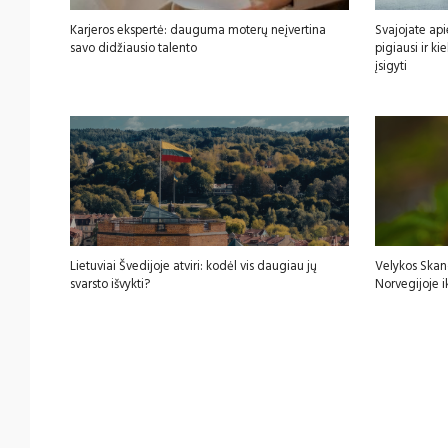
Karjeros ekspertė: dauguma moterų neįvertina
Svajojate api
savo didžiausio talento
pigiausi ir k
įsigyti
Lietuviai Švedijoje atviri: kodėl vis daugiau jų
Velykos Skan
svarsto išvykti?
Norvegijoje i