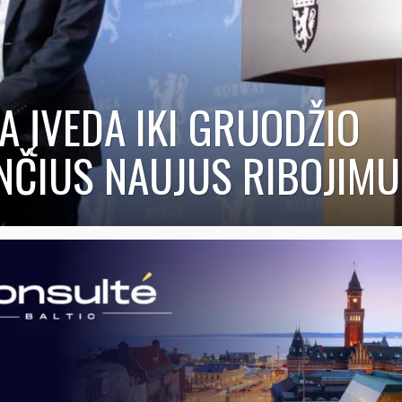
A ĮVEDA IKI GRUODŽIO
NČIUS NAUJUS RIBOJIM