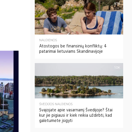
874
NAUJIENOS
Atostogos be finansinių konfliktų: 4
patarimai lietuviams Skandinavijoje
1.0K
ŠVEDIJOS NAUJIENOS
Svajojate apie vasarnamį Švedijoje? Štai
kur jie pigiausi ir kiek reikia uždirbti, kad
galėtumėte įsigyti