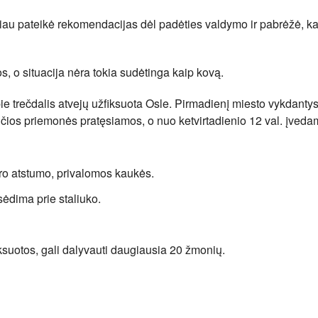
iau pateikė rekomendacijas dėl padėties valdymo ir pabrėžė, k
s, o situacija nėra tokia sudėtinga kaip kovą.
ie trečdalis atvejų užfiksuota Osle. Pirmadienį miesto vykdanty
os priemonės pratęsiamos, o nuo ketvirtadienio 12 val. įvedam
ro atstumo, privalomos kaukės.
sėdima prie staliuko.
iksuotos, gali dalyvauti daugiausia 20 žmonių.