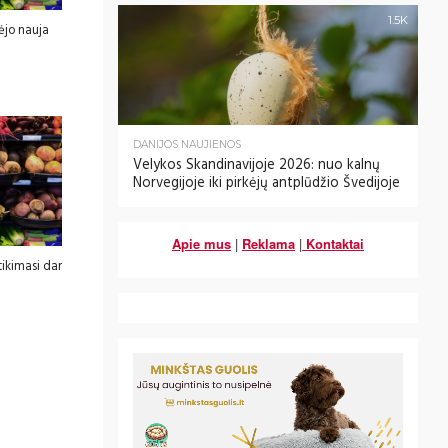
1.5K
ėjo nauja
DANIJOS NAUJIENOS
Velykos Skandinavijoje 2026: nuo kalnų
Norvegijoje iki pirkėjų antplūdžio Švedijoje
Apie mus
|
Reklama
|
Kontaktai
ikimasi dar