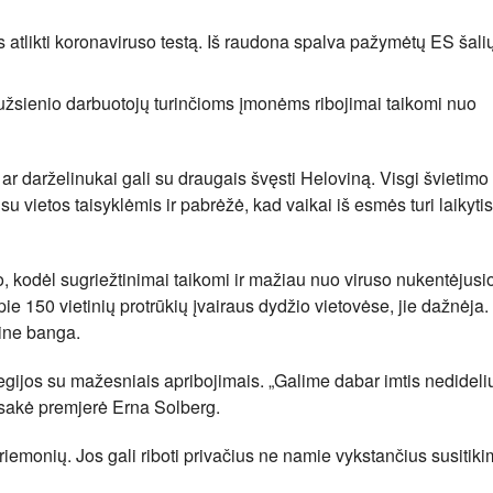
as atlikti koronaviruso testą. Iš raudona spalva pažymėtų ES šali
žsienio darbuotojų turinčioms įmonėms ribojimai taikomi nuo
 ar darželinukai gali su draugais švęsti Heloviną. Visgi švietimo
u vietos taisyklėmis ir pabrėžė, kad vaikai iš esmės turi laikytis
o, kodėl sugriežtinimai taikomi ir mažiau nuo viruso nukentėjus
ie 150 vietinių protrūkių įvairaus dydžio vietovėse, jie dažnėja.
line banga.
gijos su mažesniais apribojimais. „Galime dabar imtis nedideli
– sakė premjerė Erna Solberg.
emonių. Jos gali riboti privačius ne namie vykstančius susitiki