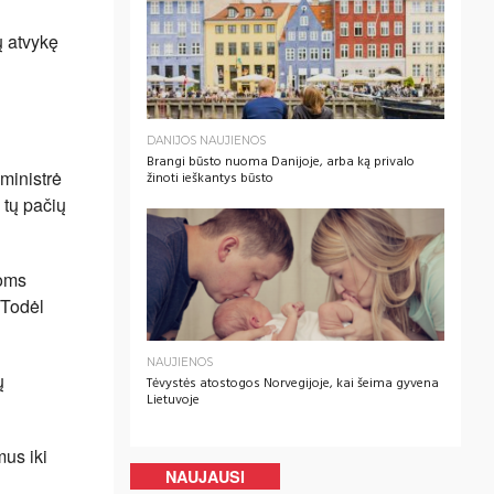
ų atvykę
DANIJOS NAUJIENOS
Brangi būsto nuoma Danijoje, arba ką privalo
 ministrė
žinoti ieškantys būsto
 tų pačių
ioms
 Todėl
NAUJIENOS
ų
Tėvystės atostogos Norvegijoje, kai šeima gyvena
Lietuvoje
mus iki
NAUJAUSI