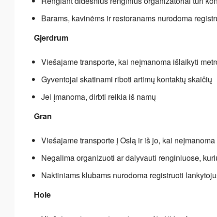
Rengiant didesnius renginius organizatoriai turi ko
Barams, kavinėms ir restoranams nurodoma registru
Gjerdrum
Viešajame transporte, kai neįmanoma išlaikyti met
Gyventojai skatinami riboti artimų kontaktų skaičių
Jei įmanoma, dirbti reikia iš namų
Gran
Viešajame transporte į Oslą ir iš jo, kai neįmanoma
Negalima organizuoti ar dalyvauti renginiuose, kuri
Naktiniams klubams nurodoma registruoti lankytoj
Hole