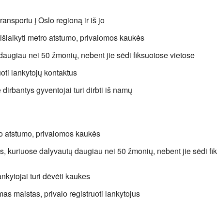
nsportu į Oslo regioną ir iš jo
 išlaikyti metro atstumo, privalomos kaukės
daugiau nei 50 žmonių, nebent jie sėdi fiksuotose vietose
oti lankytojų kontaktus
dirbantys gyventojai turi dirbti iš namų
ro atstumo, privalomos kaukės
s, kuriuose dalyvautų daugiau nei 50 žmonių, nebent jie sėdi fi
ankytojai turi dėvėti kaukes
mas maistas, privalo registruoti lankytojus