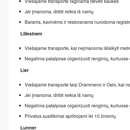
Viešajame transporte raginama dėvėti kaukes
Jei įmanoma, dirbti reikia iš namų
Barams, kavinėms ir restoranams nurodoma registru
Lillestrøm
Viešajame transporte, kai neįmanoma išlaikyti met
Negalima patalpose organizuoti renginių, kuriuose 
Lier
Viešajame transporte tarp Drammeno ir Oslo, kai 
Jei įmanoma, dirbti reikia iš namų
Negalima patalpose organizuoti renginių, kuriuose 
Privatus susitikimai apribojami iki 10 žmonių
Lunner