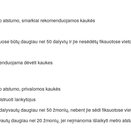
tro atstumo, smarkiai rekomenduojamos kaukės
uose būtų daugiau nei 50 dalyvių ir jie nesėdėtų fiksuotose viet
menduojama dėvėti kaukes
ro atstumo, privalomos kaukės
struoti lankytojus
dalyvautų daugiau nei 50 žmonių, nebent jie sėdi fiksuotose vie
vautų daugiau nei 20 žmonių, jei neįmanoma išlaikyti metro ats