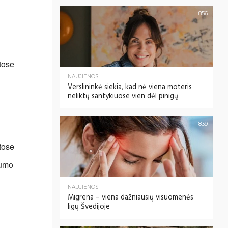
856
tose
NAUJIENOS
Verslininkė siekia, kad nė viena moteris
neliktų santykiuose vien dėl pinigų
839
tose
tumo
NAUJIENOS
Migrena – viena dažniausių visuomenės
ligų Švedijoje