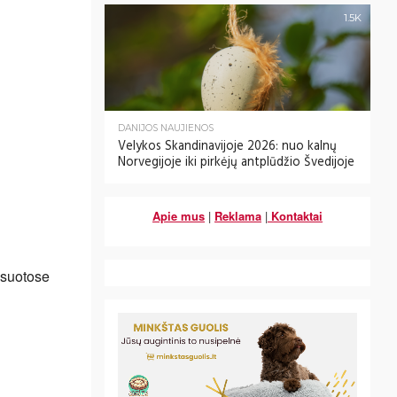
1.5K
DANIJOS NAUJIENOS
Velykos Skandinavijoje 2026: nuo kalnų
Norvegijoje iki pirkėjų antplūdžio Švedijoje
Apie mus
|
Reklama
|
Kontaktai
ksuotose