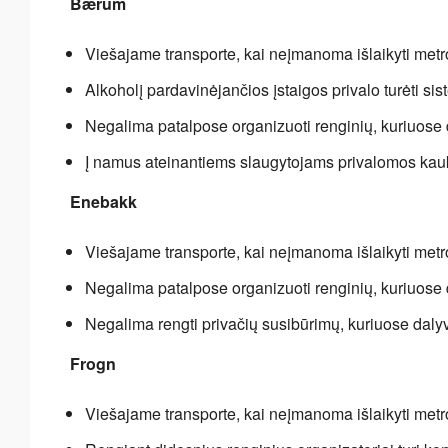
Bærum
Viešajame transporte, kai neįmanoma išlaikyti met
Alkoholį pardavinėjančios įstaigos privalo turėti sis
Negalima patalpose organizuoti renginių, kuriuose 
Į namus ateinantiems slaugytojams privalomos ka
Enebakk
Viešajame transporte, kai neįmanoma išlaikyti met
Negalima patalpose organizuoti renginių, kuriuose 
Negalima rengti privačių susibūrimų, kuriuose daly
Frogn
Viešajame transporte, kai neįmanoma išlaikyti met