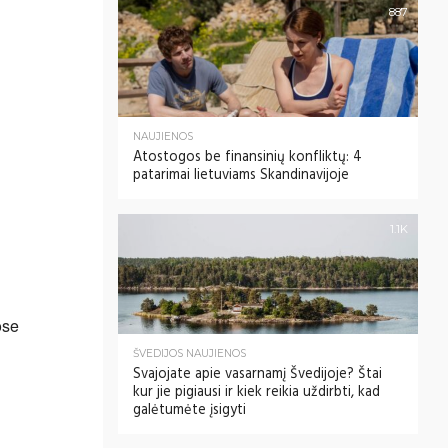
887
NAUJIENOS
Atostogos be finansinių konfliktų: 4
patarimai lietuviams Skandinavijoje
1.1K
ose
ŠVEDIJOS NAUJIENOS
Svajojate apie vasarnamį Švedijoje? Štai
kur jie pigiausi ir kiek reikia uždirbti, kad
galėtumėte įsigyti