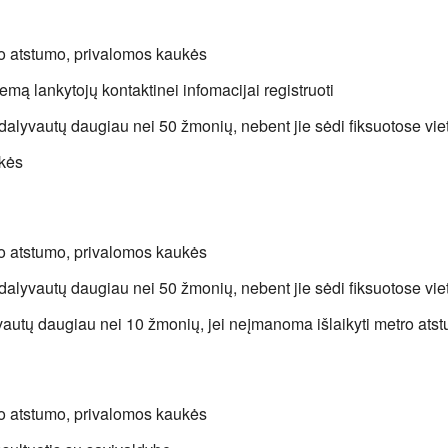
ro atstumo, privalomos kaukės
temą lankytojų kontaktinei infomacijai registruoti
dalyvautų daugiau nei 50 žmonių, nebent jie sėdi fiksuotose vie
ukės
ro atstumo, privalomos kaukės
dalyvautų daugiau nei 50 žmonių, nebent jie sėdi fiksuotose vie
vautų daugiau nei 10 žmonių, jei neįmanoma išlaikyti metro ats
ro atstumo, privalomos kaukės