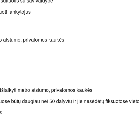
nsultuotis su savivaldybe
oti lankytojus
ro atstumo, privalomos kaukės
 išlaikyti metro atstumo, privalomos kaukės
uose būtų daugiau nei 50 dalyvių ir jie nesėdėtų fiksuotose viet
us