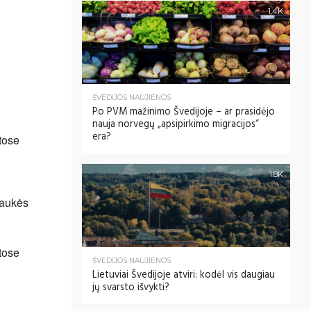
1.4K
ŠVEDIJOS NAUJIENOS
Po PVM mažinimo Švedijoje – ar prasidėjo
nauja norvegų „apsipirkimo migracijos“
era?
tose
1.8K
kaukės
tose
ŠVEDIJOS NAUJIENOS
Lietuviai Švedijoje atviri: kodėl vis daugiau
jų svarsto išvykti?