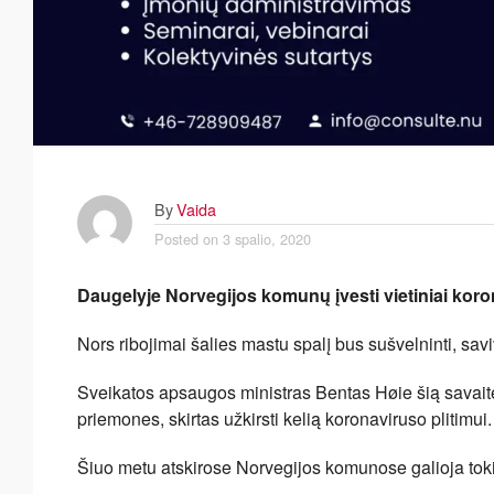
By
Vaida
Posted on
3 spalio, 2020
Daugelyje Norvegijos komunų įvesti vietiniai koron
Nors ribojimai šalies mastu spalį bus sušvelninti, sav
Sveikatos apsaugos ministras Bentas Høie šią savait
priemones, skirtas užkirsti kelią koronaviruso plitimui.
Šiuo metu atskirose Norvegijos komunose galioja tokie