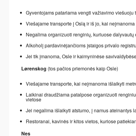
Gyventojams patariama vengti važiavimo viešuoju tra
Viešajame transporte į Oslą ir iš jo, kai neįmanoma
Negalima organizuoti renginių, kuriuose dalyvautų 
Alkoholį pardavinėjančioms įstaigos privalo registru
Jei tik įmanoma, Osle ir kaimyninėse savivaldybėse 
Lørenskog
(tos pačios priemonės kaip Osle)
Viešajame transporte, kai neįmanoma išlaikyti met
Laikinai draudžiama patalpose organizuoti renginiu
vietose
Jei negalima išlaikyti atstumo, į namus ateinantys l
Restoranai, kavinės ir kitos vietos, kuriose patiekia
Nes