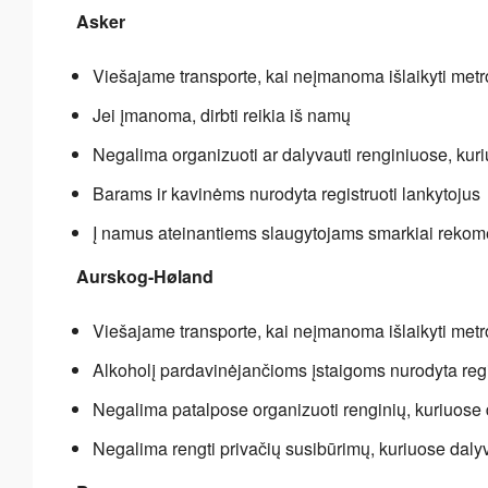
Asker
Viešajame transporte, kai neįmanoma išlaikyti me
Jei įmanoma, dirbti reikia iš namų
Negalima organizuoti ar dalyvauti renginiuose, kuri
Barams ir kavinėms nurodyta registruoti lankytojus
Į namus ateinantiems slaugytojams smarkiai reko
Aurskog-Høland
Viešajame transporte, kai neįmanoma išlaikyti met
Alkoholį pardavinėjančioms įstaigoms nurodyta regi
Negalima patalpose organizuoti renginių, kuriuose 
Negalima rengti privačių susibūrimų, kuriuose daly