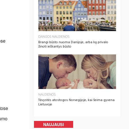
DANIJOS NAUJIENOS
ose
Brangi būsto nuoma Danijoje, arba ką privalo
žinoti ieškantys būsto
NAUJIENOS
Tėvystės atostogos Norvegijoje, kai šeima gyvena
Lietuvoje
tose
tumo
NAUJAUSI