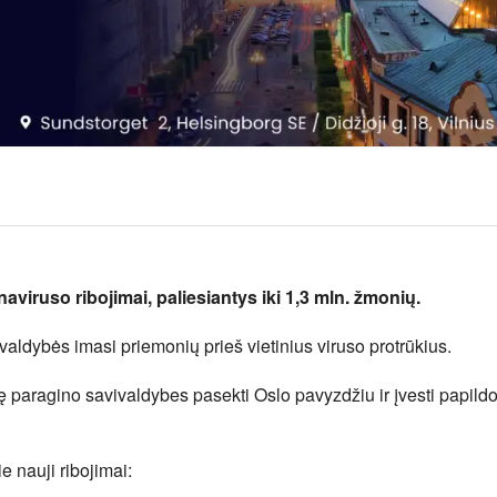
aviruso ribojimai, paliesiantys iki 1,3 mln. žmonių.
ivaldybės imasi priemonių prieš vietinius viruso protrūkius.
ę paragino savivaldybes pasekti Oslo pavyzdžiu ir įvesti papil
 nauji ribojimai: