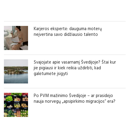
Karjeros ekspertė: dauguma moterų
neįvertina savo didžiausio talento
Svajojate apie vasarnamį Švedijoje? Štai kur
jie pigiausi ir kiek reikia uždirbti, kad
galėtumėte įsigyti
Po PVM mažinimo Švedijoje – ar prasidėjo
nauja norvegų „apsipirkimo migracijos“ era?