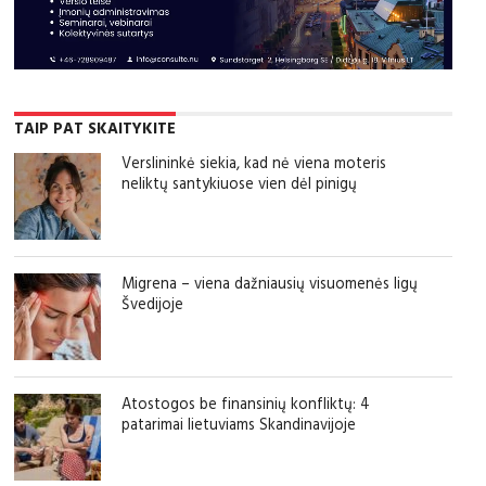
TAIP PAT SKAITYKITE
Verslininkė siekia, kad nė viena moteris
neliktų santykiuose vien dėl pinigų
Migrena – viena dažniausių visuomenės ligų
Švedijoje
Atostogos be finansinių konfliktų: 4
patarimai lietuviams Skandinavijoje