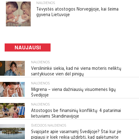
NAUJIENOS
Tėvystės atostogos Norvegijoje, kai šeima
gyvena Lietuvoje
NAUJAUSI
NAUJIENOS
918
Verslininkė siekia, kad nė viena moteris neliktų
santykiuose vien dėl pinigų
NAUJIENOS
904
Migrena – viena dažniausių visuomenės ligų
Švedijoje
NAUJIENOS
951
Atostogos be finansinių konfliktų: 4 patarimai
lietuviams Skandinavijoje
ŠVEDIJOS NAUJIENOS
1.1K
Svajojate apie vasarnamį Švedijoje? Štai kur jie
pigiausi ir kiek reikia uždirbti, kad galėtumėte