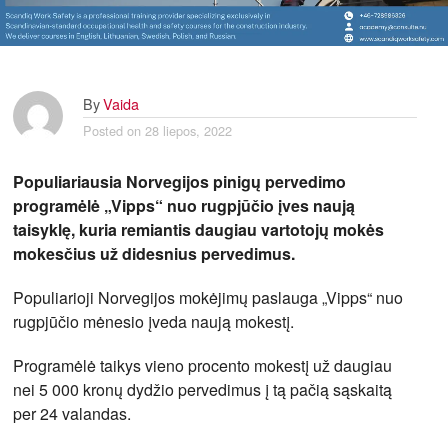
By
Vaida
Posted on
28 liepos, 2022
Populiariausia Norvegijos pinigų pervedimo
programėlė „Vipps“ nuo rugpjūčio įves naują
taisyklę, kuria remiantis daugiau vartotojų mokės
mokesčius už didesnius pervedimus.
Populiarioji Norvegijos mokėjimų paslauga „Vipps“ nuo
rugpjūčio mėnesio įveda naują mokestį.
Programėlė taikys vieno procento mokestį už daugiau
nei 5 000 kronų dydžio pervedimus į tą pačią sąskaitą
per 24 valandas.