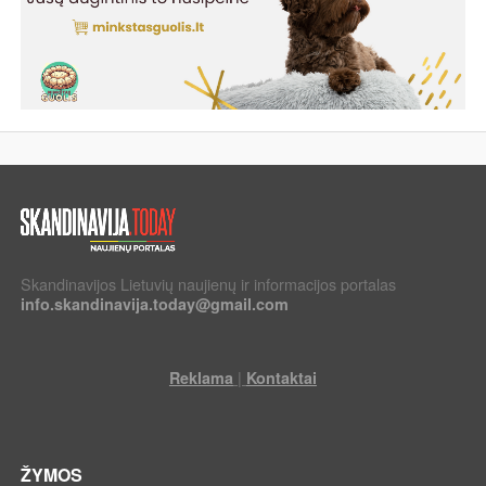
Skandinavijos Lietuvių naujienų ir informacijos portalas
info.skandinavija.today@gmail.com
|
Reklama
Kontaktai
ŽYMOS