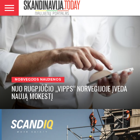
DANIJA
NORVEGIJA
ŠVEDIJA
LIETUVA
VERSLAS
NORVEGIJOS NAUJIENOS
NUO RUGPJŪČIO „VIPPS“ NORVEGIJOJE ĮVEDA
NAUJĄ MOKESTĮ