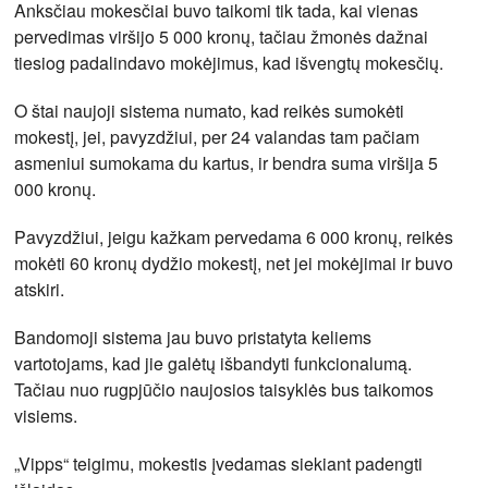
Anksčiau mokesčiai buvo taikomi tik tada, kai vienas
pervedimas viršijo 5 000 kronų, tačiau žmonės dažnai
tiesiog padalindavo mokėjimus, kad išvengtų mokesčių.
O štai naujoji sistema numato, kad reikės sumokėti
mokestį, jei, pavyzdžiui, per 24 valandas tam pačiam
asmeniui sumokama du kartus, ir bendra suma viršija 5
000 kronų.
Pavyzdžiui, jeigu kažkam pervedama 6 000 kronų, reikės
mokėti 60 kronų dydžio mokestį, net jei mokėjimai ir buvo
atskiri.
Bandomoji sistema jau buvo pristatyta keliems
vartotojams, kad jie galėtų išbandyti funkcionalumą.
Tačiau nuo rugpjūčio naujosios taisyklės bus taikomos
visiems.
„Vipps“ teigimu, mokestis įvedamas siekiant padengti