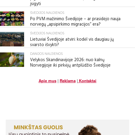
įsigyti
ŠVEDIJOS NAUJIENOS
1.5K
Po PVM mažinimo Švedijoje – ar prasidėjo nauja
norvegų „apsipirkimo migracijos“ era?
ŠVEDIJOS NAUJIENOS
1.9K
Lietuviai Švedijoje atviri: kodėl vis daugiau jų
svarsto išvykti?
DANIJOS NAUJIENOS
1.6K
Velykos Skandinavijoje 2026: nuo kalnų
Norvegijoje iki pirkėjų antplūdžio Švedijoje
Apie mus
|
Reklama
|
Kontaktai