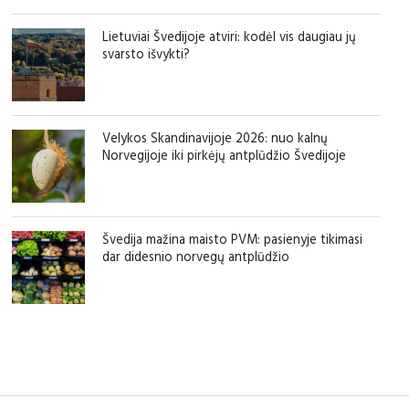
Lietuviai Švedijoje atviri: kodėl vis daugiau jų
svarsto išvykti?
Velykos Skandinavijoje 2026: nuo kalnų
Norvegijoje iki pirkėjų antplūdžio Švedijoje
Švedija mažina maisto PVM: pasienyje tikimasi
dar didesnio norvegų antplūdžio
sfgdfg