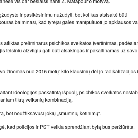
ranešė vis dar besiaiškinanti Z. Matapour’o motyvą.
gžudyste ir pasikėsinimu nužudyti, bet kol kas atsisakė būti
pouras baiminasi, kad tyrėjai galės manipuliuoti jo apklausos v
us atliktas preliminarus psichikos sveikatos įvertinimas, padėsian
r jis teisiniu atžvilgiu gali būti atsakingas ir pakaltinamas už savo
 žinomas nuo 2015 metų: kilo klausimų dėl jo radikalizacijos i
kaitant ideologijos paskatintą išpuolį, psichikos sveikatos nesta
 tam tikrų veiksnių kombinaciją.
 bet neužfiksavusi jokių „smurtinių ketinimų“.
ė, kad policijos ir PST veikla sprendžiant bylą bus peržiūrėta.