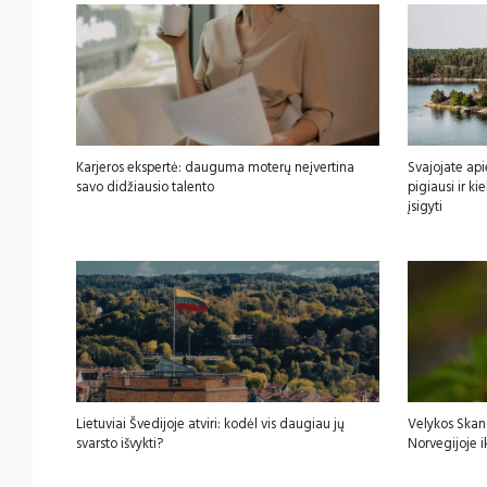
Karjeros ekspertė: dauguma moterų neįvertina
Svajojate api
savo didžiausio talento
pigiausi ir k
įsigyti
Lietuviai Švedijoje atviri: kodėl vis daugiau jų
Velykos Skan
svarsto išvykti?
Norvegijoje i