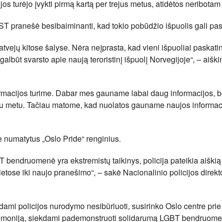
s turėjo įvykti pirmą kartą per trejus metus, atidėtos neribotam 
T pranešė besibaiminanti, kad tokio pobūdžio išpuolis gali pasi
ejų kitose šalyse. Nėra neįprasta, kad vieni išpuoliai paskatin
albūt svarsto apie naują teroristinį išpuolį Norvegijoje“, – aiški
nformacijos turime. Dabar mes gauname labai daug informacijos, b
siu metu. Tačiau matome, kad nuolatos gauname naujos informaci
yje numatytus „Oslo Pride“ renginius.
 bendruomenė yra ekstremistų taikinys, policija pateikia aiškią
vietose iki naujo pranešimo“, – sakė Nacionalinio policijos direkt
ami policijos nurodymo nesibūriuoti, susirinko Oslo centre prie
emoniją, siekdami pademonstruoti solidarumą LGBT bendruome