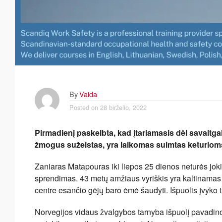
By
Vaida
Posted on
28 birželio, 2022
Pirmadienį paskelbta, kad įtariamasis dėl savaitg
žmogus sužeistas, yra laikomas suimtas keturiom
Zaniaras Matapouras iki liepos 25 dienos neturės joki
sprendimas. 43 metų amžiaus vyriškis yra kaltinamas 
centre esančio gėjų baro ėmė šaudyti. Išpuolis įvyko tu
Norvegijos vidaus žvalgybos tarnyba išpuolį pavadino 