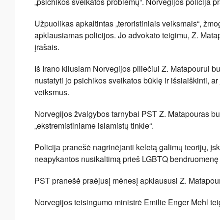
„psichikos sveikatos problemų“. Norvegijos policija p
Užpuolikas apkaltintas „teroristiniais veiksmais“, žmo
apklausiamas policijos. Jo advokato teigimu, Z. Mata
įrašais.
Iš Irano kilusiam Norvegijos piliečiui Z. Matapourui b
nustatyti jo psichikos sveikatos būklę ir išsiaiškinti, a
veiksmus.
Norvegijos žvalgybos tarnybai PST Z. Matapouras buvo
„ekstremistiniame islamistų tinkle“.
Policija pranešė nagrinėjanti keletą galimų teorijų, įs
neapykantos nusikaltimą prieš LGBTQ bendruomenę ar
PST pranešė praėjusį mėnesį apklaususi Z. Matapourą,
Norvegijos teisingumo ministrė Emilie Enger Mehl teig