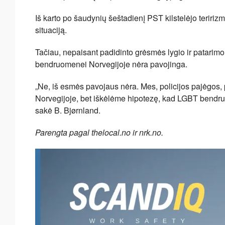
Iš karto po šaudynių šeštadienį PST kilstelėjo teririz
situaciją.
Tačiau, nepaisant padidinto grėsmės lygio ir patarim
bendruomenei Norvegijoje nėra pavojinga.
„Ne, iš esmės pavojaus nėra. Mes, policijos pajėgo
Norvegijoje, bet iškėlėme hipotezę, kad LGBT bendru
sakė B. Bjørnland.
Parengta pagal thelocal.no ir nrk.no.