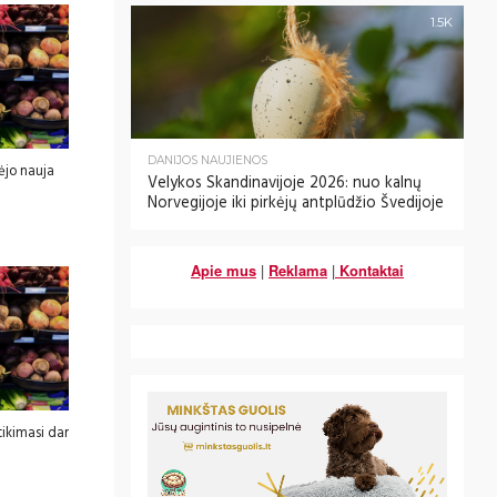
1.5K
DANIJOS NAUJIENOS
ėjo nauja
Velykos Skandinavijoje 2026: nuo kalnų
Norvegijoje iki pirkėjų antplūdžio Švedijoje
Apie mus
|
Reklama
|
Kontaktai
ikimasi dar