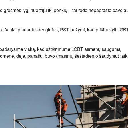
mo grėsmės lygį nuo trijų iki penkių – tai rodo nepaprasto pavoja
o atšaukti planuotus renginius, PST pažymi, kad priklausyti LGB
s, padarysime viską, kad užtikrintume LGBT asmenų saugumą
omenė, deja, panašu, buvo (masinių šeštadienio šaudynių) taiki