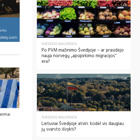
1.4K
ŠVEDIJOS NAUJIENOS
Po PVM mažinimo Švedijoje – ar prasidėjo
nauja norvegų „apsipirkimo migracijos“
era?
1.8K
tarimai
ŠVEDIJOS NAUJIENOS
Lietuviai Švedijoje atviri: kodėl vis daugiau
jų svarsto išvykti?