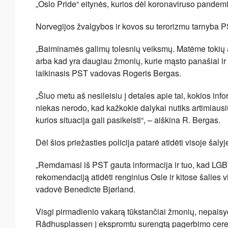
„Oslo Pride“ eitynės, kurios dėl koronaviruso pandemijo
Norvegijos žvalgybos ir kovos su terorizmu tarnyba PS
„Baiminamės galimų tolesnių veiksmų. Matėme tokių atv
arba kad yra daugiau žmonių, kurie mąsto panašiai ir g
laikinasis PST vadovas Rogeris Bergas.
„Šiuo metu aš nesileisiu į detales apie tai, kokios i
niekas nerodo, kad kažkokie dalykai nutiks artimiau
kurios situacija gali pasikeisti“, – aiškina R. Bergas.
Dėl šios priežasties policija patarė atidėti visoje šal
„Remdamasi iš PST gauta informacija ir tuo, kad LGBT
rekomendaciją atidėti renginius Osle ir kitose šalies 
vadovė Benedicte Bjørland.
Visgi pirmadienio vakarą tūkstančiai žmonių, nepaisyd
Rådhusplassen į ekspromtu surengtą pagerbimo cer