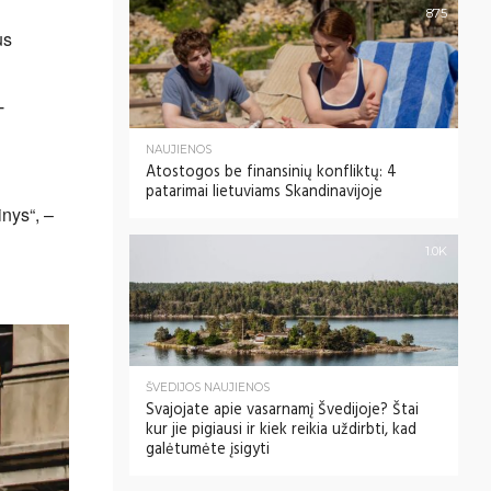
875
us
T
NAUJIENOS
Atostogos be finansinių konfliktų: 4
patarimai lietuviams Skandinavijoje
nys“, –
1.0K
ŠVEDIJOS NAUJIENOS
Svajojate apie vasarnamį Švedijoje? Štai
kur jie pigiausi ir kiek reikia uždirbti, kad
galėtumėte įsigyti