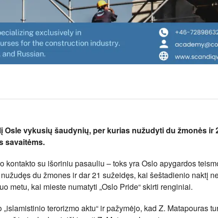
alį Osle vykusių šaudynių, per kurias nužudyti du žmonės ir 
s savaitėms.
o kontakto su išoriniu pasauliu – toks yra Oslo apygardos teism
nužudęs du žmones ir dar 21 sužeidęs, kai šeštadienio naktį ne
o metu, kai mieste numatyti „Oslo Pride“ skirti renginiai.
„islamistinio terorizmo aktu“ ir pažymėjo, kad Z. Matapouras tu