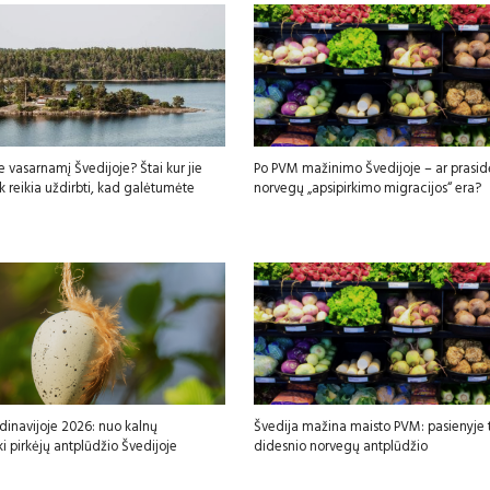
e vasarnamį Švedijoje? Štai kur jie
Po PVM mažinimo Švedijoje – ar prasid
iek reikia uždirbti, kad galėtumėte
norvegų „apsipirkimo migracijos“ era?
dinavijoje 2026: nuo kalnų
Švedija mažina maisto PVM: pasienyje t
ki pirkėjų antplūdžio Švedijoje
didesnio norvegų antplūdžio