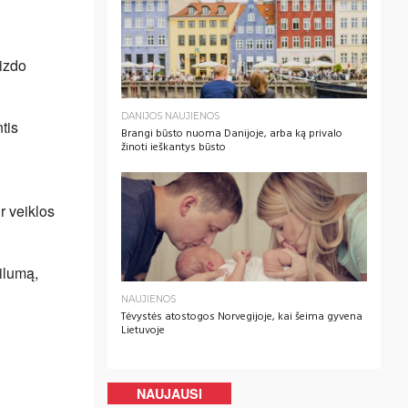
aizdo
DANIJOS NAUJIENOS
tis
Brangi būsto nuoma Danijoje, arba ką privalo
žinoti ieškantys būsto
r veiklos
bilumą,
NAUJIENOS
Tėvystės atostogos Norvegijoje, kai šeima gyvena
Lietuvoje
NAUJAUSI