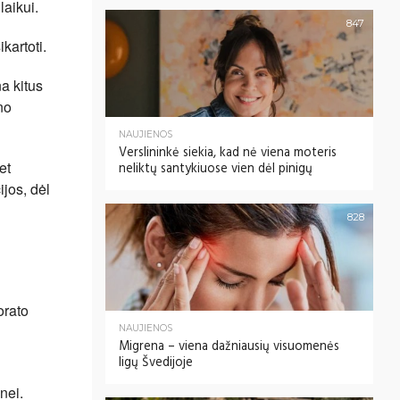
laikui.
847
kartoti.
a kitus
no
NAUJIENOS
Verslininkė siekia, kad nė viena moteris
et
neliktų santykiuose vien dėl pinigų
jos, dėl
828
orato
NAUJIENOS
Migrena – viena dažniausių visuomenės
ligų Švedijoje
nei.