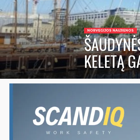
NORVEGIJOS NAUJIENOS
ŠAUDYNĖS
KELETĄ G