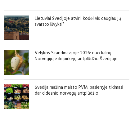
Lietuviai Švedijoje atviri: kodėl vis daugiau jų
svarsto išvykti?
Velykos Skandinavijoje 2026: nuo kalnų
Norvegijoje iki pirkėjų antplūdžio Švedijoje
Švedija mažina maisto PVM: pasienyje tikimasi
dar didesnio norvegų antplūdžio
sfgdfg