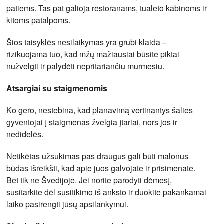
patiems. Tas pat galioja restoranams, tualeto kabinoms ir
kitoms patalpoms.
Šios taisyklės nesilaikymas yra grubi klaida –
rizikuojama tuo, kad mžų mažiausiai būsite piktai
nužvelgti ir palydėti nepritariančiu murmesiu.
Atsargiai su staigmenomis
Ko gero, nestebina, kad planavimą vertinantys šalies
gyventojai į staigmenas žvelgia įtariai, nors jos ir
nedidelės.
Netikėtas užsukimas pas draugus gali būti malonus
būdas išreikšti, kad apie juos galvojate ir prisimenate.
Bet tik ne Švedijoje. Jei norite parodyti dėmesį,
susitarkite dėl susitikimo iš anksto ir duokite pakankamai
laiko pasirengti jūsų apsilankymui.