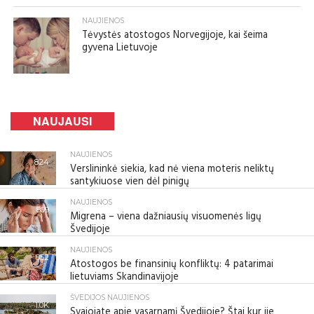
NAUJIENOS
Tėvystės atostogos Norvegijoje, kai šeima
gyvena Lietuvoje
NAUJAUSI
NAUJIENOS
824
Verslininkė siekia, kad nė viena moteris neliktų
santykiuose vien dėl pinigų
NAUJIENOS
809
Migrena – viena dažniausių visuomenės ligų
Švedijoje
NAUJIENOS
852
Atostogos be finansinių konfliktų: 4 patarimai
lietuviams Skandinavijoje
ŠVEDIJOS NAUJIENOS
1.0K
Svajojate apie vasarnamį Švedijoje? Štai kur jie