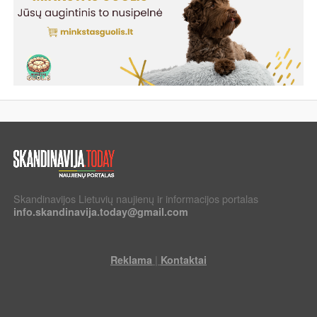
Skandinavijos Lietuvių naujienų ir informacijos portalas
info.skandinavija.today@gmail.com
|
Reklama
Kontaktai