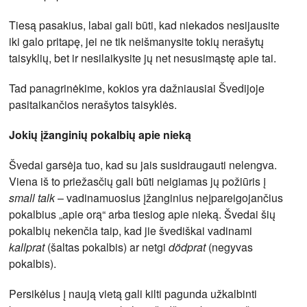
Tiesą pasakius, labai gali būti, kad niekados nesijausite
iki galo pritapę, jei ne tik neišmanysite tokių nerašytų
taisyklių, bet ir nesilaikysite jų net nesusimąstę apie tai.
Tad panagrinėkime, kokios yra dažniausiai Švedijoje
pasitaikančios nerašytos taisyklės.
Jokių įžanginių pokalbių apie nieką
Švedai garsėja tuo, kad su jais susidraugauti nelengva.
Viena iš to priežasčių gali būti neigiamas jų požiūris į
small talk
– vadinamuosius įžanginius neįpareigojančius
pokalbius „apie orą“ arba tiesiog apie nieką. Švedai šių
pokalbių nekenčia taip, kad jie švediškai vadinami
kallprat
(šaltas pokalbis) ar netgi
dödprat
(negyvas
pokalbis).
Persikėlus į naują vietą gali kilti pagunda užkalbinti