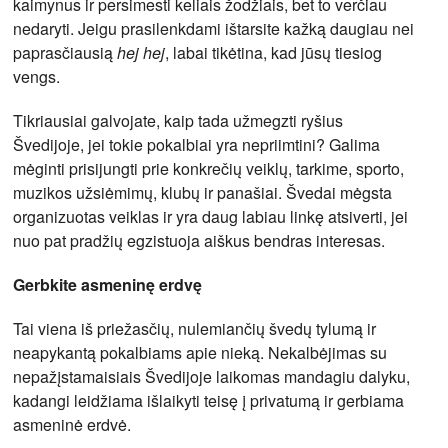
kaimynus ir persimesti keliais žodžiais, bet to verčiau
nedaryti. Jeigu prasilenkdami ištarsite kažką daugiau nei
paprasčiausią
hej hej
, labai tikėtina, kad jūsų tiesiog
vengs.
Tikriausiai galvojate, kaip tada užmegzti ryšius
Švedijoje, jei tokie pokalbiai yra nepriimtini? Galima
mėginti prisijungti prie konkrečių veiklų, tarkime, sporto,
muzikos užsiėmimų, klubų ir panašiai. Švedai mėgsta
organizuotas veiklas ir yra daug labiau linkę atsiverti, jei
nuo pat pradžių egzistuoja aiškus bendras interesas.
Gerbkite asmeninę erdvę
Tai viena iš priežasčių, nulemiančių švedų tylumą ir
neapykantą pokalbiams apie nieką. Nekalbėjimas su
nepažįstamaisiais Švedijoje laikomas mandagiu dalyku,
kadangi leidžiama išlaikyti teisę į privatumą ir gerbiama
asmeninė erdvė.