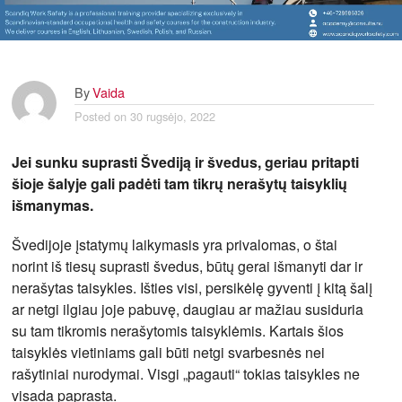
By
Vaida
Posted on
30 rugsėjo, 2022
Jei sunku suprasti Švediją ir švedus, geriau pritapti
šioje šalyje gali padėti tam tikrų nerašytų taisyklių
išmanymas.
Švedijoje įstatymų laikymasis yra privalomas, o štai
norint iš tiesų suprasti švedus, būtų gerai išmanyti dar ir
nerašytas taisykles. Išties visi, persikėlę gyventi į kitą šalį
ar netgi ilgiau joje pabuvę, daugiau ar mažiau susiduria
su tam tikromis nerašytomis taisyklėmis. Kartais šios
taisyklės vietiniams gali būti netgi svarbesnės nei
rašytiniai nurodymai. Visgi „pagauti“ tokias taisykles ne
visada paprasta.