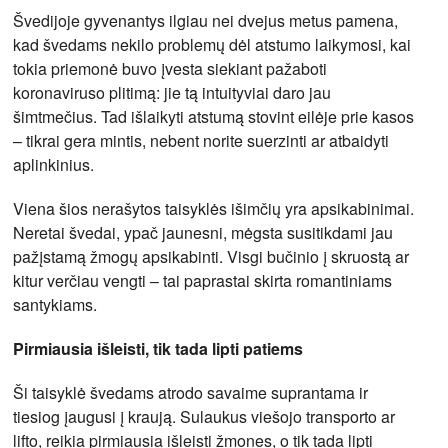
Švedijoje gyvenantys ilgiau nei dvejus metus pamena,
kad švedams nekilo problemų dėl atstumo laikymosi, kai
tokia priemonė buvo įvesta siekiant pažaboti
koronaviruso plitimą: jie tą intuityviai daro jau
šimtmečius. Tad išlaikyti atstumą stovint eilėje prie kasos
– tikrai gera mintis, nebent norite suerzinti ar atbaidyti
aplinkinius.
Viena šios nerašytos taisyklės išimčių yra apsikabinimai.
Neretai švedai, ypač jaunesni, mėgsta susitikdami jau
pažįstamą žmogų apsikabinti. Visgi bučinio į skruostą ar
kitur verčiau vengti – tai paprastai skirta romantiniams
santykiams.
Pirmiausia išleisti, tik tada lipti patiems
Ši taisyklė švedams atrodo savaime suprantama ir
tiesiog įaugusi į kraują. Sulaukus viešojo transporto ar
lifto, reikia pirmiausia išleisti žmones, o tik tada lipti