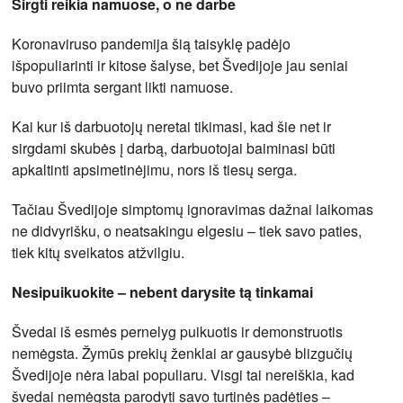
Sirgti reikia namuose, o ne darbe
Koronaviruso pandemija šią taisyklę padėjo
išpopuliarinti ir kitose šalyse, bet Švedijoje jau seniai
buvo priimta sergant likti namuose.
Kai kur iš darbuotojų neretai tikimasi, kad šie net ir
sirgdami skubės į darbą, darbuotojai baiminasi būti
apkaltinti apsimetinėjimu, nors iš tiesų serga.
Tačiau Švedijoje simptomų ignoravimas dažnai laikomas
ne didvyrišku, o neatsakingu elgesiu – tiek savo paties,
tiek kitų sveikatos atžvilgiu.
Nesipuikuokite – nebent darysite tą tinkamai
Švedai iš esmės pernelyg puikuotis ir demonstruotis
nemėgsta. Žymūs prekių ženklai ar gausybė blizgučių
Švedijoje nėra labai populiaru. Visgi tai nereiškia, kad
švedai nemėgsta parodyti savo turtinės padėties –