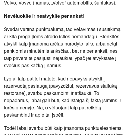
Volvo, Vovve (namas, „Volvo“ automobilis, šuniukas).
Nevėluokite ir neatvykite per anksti
Švedai vertina punktualumą, tad vėlavimas į susitikimą
ar kita proga jiems atrodo išties nemandagu. Stenkitės
atvykti kaip įmanoma arčiau nurodyto laiko arba netgi
penkiomis minutėmis anksčiau, bet ne per anksti, nes
taip priversite pasijusti nejaukiai, ypač jei atvykstate į
svečius pas kažką į namus.
Lygiai taip pat jei matote, kad nepavyks atvykti į
rezervuotą paslaugą (pavyzdžiui, rezervavus staliuką
restorane), svarbu paskambinti ir atšaukti. To
nepadarius, labai gali būti, kad įstaiga šį faktą įsimins ir
turės omenyje. Na, o vėluojant taip pat reikėtų
paskambinti ir apie tai įspėti.
Todėl labai svarbu būti kaip įmanoma punktualesniems,