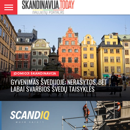
DANIJA
NORVEGIJA
ŠVEDIJA
LIETUVA
VERSLAS
ĮDOMIOJI SKANDINAVIJA
GYVENIMAS ŠVEDIJOJE: NERAŠYTOS, BET
LABAI SVARBIOS ŠVEDŲ TAISYKLĖS