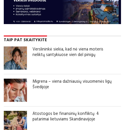
TAIP PAT SKAITYKITE
Verslininkė siekia, kad nė viena moteris
neliktų santykiuose vien dėl pinigų
Migrena – viena dažniausių visuomenės ligų
Švedijoje
Atostogos be finansinių konfliktų: 4
patarimai lietuviams Skandinavijoje