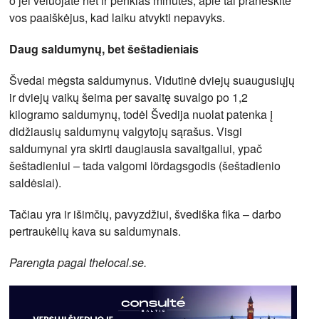
o jei vėluojate net ir penkias minutes, apie tai praneškite
vos paaiškėjus, kad laiku atvykti nepavyks.
Daug saldumynų, bet šeštadieniais
Švedai mėgsta saldumynus. Vidutinė dviejų suaugusiųjų
ir dviejų vaikų šeima per savaitę suvalgo po 1,2
kilogramo saldumynų, todėl Švedija nuolat patenka į
didžiausių saldumynų valgytojų sąrašus. Visgi
saldumynai yra skirti daugiausia savaitgaliui, ypač
šeštadieniui – tada valgomi lördagsgodis (šeštadienio
saldėsiai).
Tačiau yra ir išimčių, pavyzdžiui, švediška fika – darbo
pertraukėlių kava su saldumynais.
Parengta pagal thelocal.se.