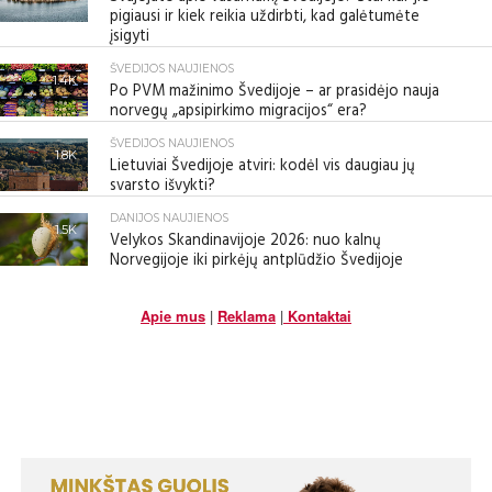
pigiausi ir kiek reikia uždirbti, kad galėtumėte
įsigyti
ŠVEDIJOS NAUJIENOS
1.4K
Po PVM mažinimo Švedijoje – ar prasidėjo nauja
norvegų „apsipirkimo migracijos“ era?
ŠVEDIJOS NAUJIENOS
1.8K
Lietuviai Švedijoje atviri: kodėl vis daugiau jų
svarsto išvykti?
DANIJOS NAUJIENOS
1.5K
Velykos Skandinavijoje 2026: nuo kalnų
Norvegijoje iki pirkėjų antplūdžio Švedijoje
Apie mus
|
Reklama
|
Kontaktai