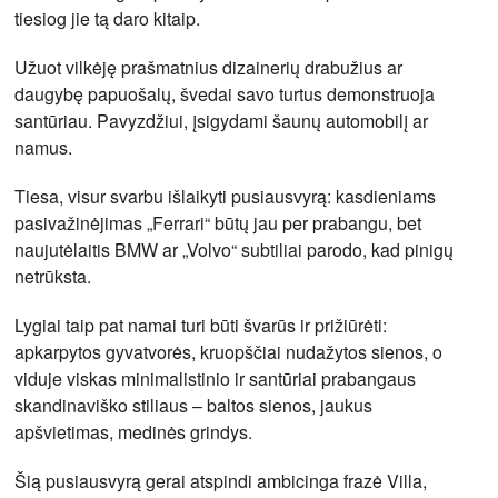
tiesiog jie tą daro kitaip.
Užuot vilkėję prašmatnius dizainerių drabužius ar
daugybę papuošalų, švedai savo turtus demonstruoja
santūriau. Pavyzdžiui, įsigydami šaunų automobilį ar
namus.
Tiesa, visur svarbu išlaikyti pusiausvyrą: kasdieniams
pasivažinėjimas „Ferrari“ būtų jau per prabangu, bet
naujutėlaitis BMW ar „Volvo“ subtiliai parodo, kad pinigų
netrūksta.
Lygiai taip pat namai turi būti švarūs ir prižiūrėti:
apkarpytos gyvatvorės, kruopščiai nudažytos sienos, o
viduje viskas minimalistinio ir santūriai prabangaus
skandinaviško stiliaus – baltos sienos, jaukus
apšvietimas, medinės grindys.
Šią pusiausvyrą gerai atspindi ambicinga frazė Villa,