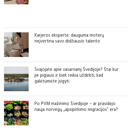
Karjeros ekspertė: dauguma moterų
neįvertina savo didžiausio talento
Svajojate apie vasarnamį Švedijoje? Štai kur
jie pigiausi ir kiek reikia uždirbti, kad
galėtumėte įsigyti
Po PVM mažinimo Švedijoje – ar prasidėjo
nauja norvegų „apsipirkimo migracijos“ era?