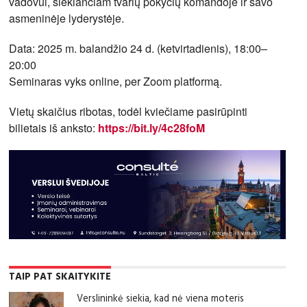
vadovui, siekiančiam tvarių pokyčių komandoje ir savo
asmeninėje lyderystėje.
Data: 2025 m. balandžio 24 d. (ketvirtadienis), 18:00–
20:00
Seminaras vyks online, per Zoom platformą.
Vietų skaičius ribotas, todėl kviečiame pasirūpinti
bilietais iš anksto:
https://bit.ly/4c28foM
TAIP PAT SKAITYKITE
Verslininkė siekia, kad nė viena moteris