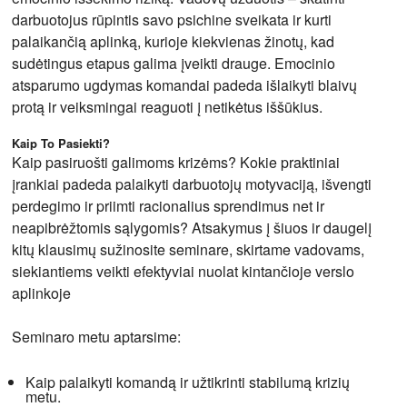
darbuotojus rūpintis savo psichine sveikata ir kurti
palaikančią aplinką, kurioje kiekvienas žinotų, kad
sudėtingus etapus galima įveikti drauge. Emocinio
atsparumo ugdymas komandai padeda išlaikyti blaivų
protą ir veiksmingai reaguoti į netikėtus iššūkius.
Kaip To Pasiekti?
Kaip pasiruošti galimoms krizėms? Kokie praktiniai
įrankiai padeda palaikyti darbuotojų motyvaciją, išvengti
perdegimo ir priimti racionalius sprendimus net ir
neapibrėžtomis sąlygomis? Atsakymus į šiuos ir daugelį
kitų klausimų sužinosite seminare, skirtame vadovams,
siekiantiems veikti efektyviai nuolat kintančioje verslo
aplinkoje
Seminaro metu aptarsime:
Kaip palaikyti komandą ir užtikrinti stabilumą krizių
metu.