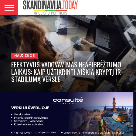
DANIJA
NORVEGIJA
ŠVEDIJA
LIETUVA
VERSLAS
NAUJIENOS
EFEKTYVUS VADOVAVIMAS NEAPIBRĖŽTUMO
LAIKAIS: KAIP UŽTIKRINTI AIŠKIĄ KRYPTĮ IR
STABILUMĄ VERSLE