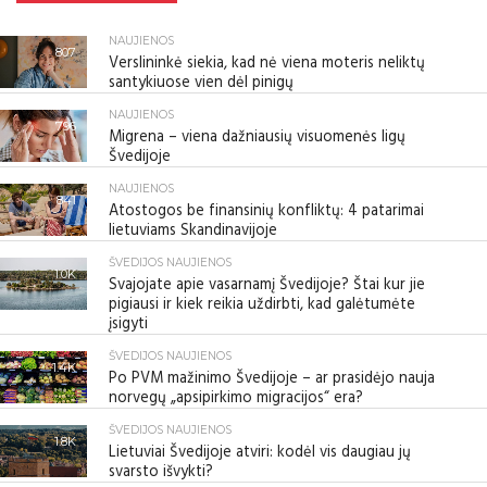
NAUJIENOS
807
Verslininkė siekia, kad nė viena moteris neliktų
santykiuose vien dėl pinigų
NAUJIENOS
796
Migrena – viena dažniausių visuomenės ligų
Švedijoje
NAUJIENOS
841
Atostogos be finansinių konfliktų: 4 patarimai
lietuviams Skandinavijoje
ŠVEDIJOS NAUJIENOS
1.0K
Svajojate apie vasarnamį Švedijoje? Štai kur jie
pigiausi ir kiek reikia uždirbti, kad galėtumėte
įsigyti
ŠVEDIJOS NAUJIENOS
1.4K
Po PVM mažinimo Švedijoje – ar prasidėjo nauja
norvegų „apsipirkimo migracijos“ era?
ŠVEDIJOS NAUJIENOS
1.8K
Lietuviai Švedijoje atviri: kodėl vis daugiau jų
svarsto išvykti?