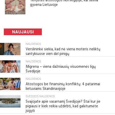
Tėvystės atostogos Norvegijoje, kai šeima
gyvena Lietuvoje
NAUJAUSI
NAUJIENOS
897
Verslininkė siekia, kad nė viena moteris neliktų
santykiuose vien dėl pinigų
NAUJIENOS
881
Migrena – viena dažniausių visuomenės ligų
Švedijoje
NAUJIENOS
928
Atostogos be finansinių konfliktų: 4 patarimai
lietuviams Skandinavijoje
ŠVEDIJOS NAUJIENOS
1.1K
Svajojate apie vasarnamį Švedijoje? Štai kur jie
pigiausi ir kiek reikia uždirbti, kad galėtumėte
įsigyti