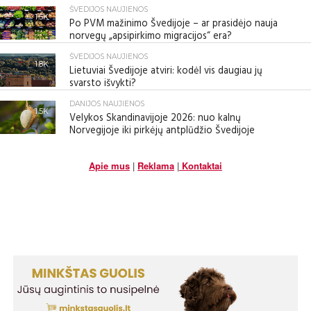
ŠVEDIJOS NAUJIENOS
1.5K
Po PVM mažinimo Švedijoje – ar prasidėjo nauja
norvegų „apsipirkimo migracijos“ era?
ŠVEDIJOS NAUJIENOS
1.8K
Lietuviai Švedijoje atviri: kodėl vis daugiau jų
svarsto išvykti?
DANIJOS NAUJIENOS
1.5K
Velykos Skandinavijoje 2026: nuo kalnų
Norvegijoje iki pirkėjų antplūdžio Švedijoje
Apie mus
|
Reklama
|
Kontaktai