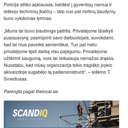
Policija atliko apklausas, beldėsi į gyventojų namus ir
ieškojo techninių įkalčių – taip nuo pat mirtinų šaudynių
buvo vykdomas tyrimas.
„Mums tai buvo siaubinga patirtis. Privalėjome išlaikyti
pusiausvyrą: pasirūpinti savo darbuotojais, suvokdami,
kad tai mus paveikė asmeniškai. Tuo pat metu
privalėjome tęsti darbą visu pajėgumu. Privalėjome
užtikrinti saugumą, nors tai reikalauja nemažos drąsos.
Nuostabu, kad mūsų organizacija tokio tragiško įvykio
akivaizdoje sugebėjo tą pademonstruoti”, – aiškino T.
Smediusas.
Parengta pagal thelocal.se.