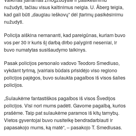
nužudyti, tačiau visus kaltinimus neigia. U. Åberg teigia,
kad gali būti „daugiau ieškovų” dėl įtarimų pasikėsinimu
nužudyti.
Policija aiškina nemananti, kad pareigūnas, kuriam buvo
vos per 30 ir kuris šį darbą dirbo palyginti neseniai, ir
buvo numatytas susišaudymo taikinys.
Pasak policijos personalo vadovo Teodoro Smediuso,
vykdant tyrimą, įvairiais būdais prisidėjo viso regiono
policijos pajėgos, buvo sulaukta pagalbos iš visos šalies
policijos.
„Sulaukėme fantastiškos pagalbos iš visos Švedijos
policijos. Visi nori mums padėti. Gavome pagalbą, kurios
prašėme. Taip pat sulaukėme paramos iš kitų tarnybų.
Vietos gyventojai buvo nusiteikę bendradarbiauti ir
papasakojo mums, ką matė”, – pasakojo T. Smediusas.