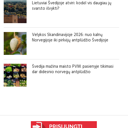
Lietuviai Švedijoje atviri: kodėl vis daugiau jų
svarsto išvykti?
Velykos Skandinavijoje 2026: nuo kalnų
Norvegijoje iki pirkėjų antplūdžio Švedijoje
Švedija mažina maisto PVM: pasienyje tikimasi
dar didesnio norvegų antplūdžio
sfgdfg