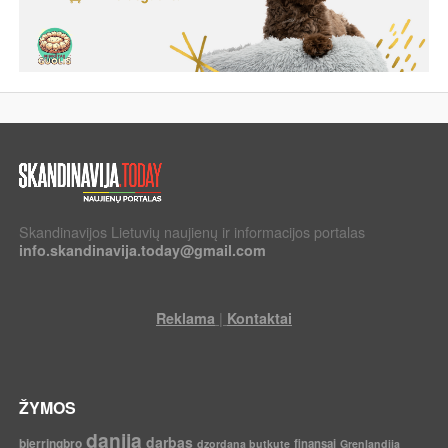
Skandinavijos Lietuvių naujienų ir informacijos portalas
info.skandinavija.today@gmail.com
|
Reklama
Kontaktai
ŽYMOS
danija
darbas
bjerringbro
finansai
dzordana butkute
Grenlandija