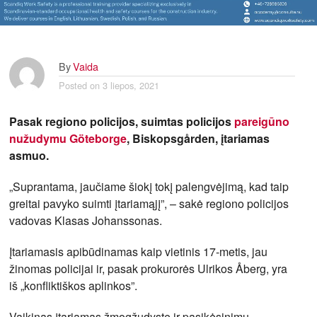
By
Vaida
Posted on
3 liepos, 2021
Pasak regiono policijos, suimtas policijos
pareigūno
nužudymu Göteborge
, Biskopsgården, įtariamas
asmuo.
„Suprantama, jaučiame šiokį tokį palengvėjimą, kad taip
greitai pavyko suimti įtariamąjį”, – sakė regiono policijos
vadovas Klasas Johanssonas.
Įtariamasis apibūdinamas kaip vietinis 17-metis, jau
žinomas policijai ir, pasak prokurorės Ulrikos Åberg, yra
iš „konfliktiškos aplinkos”.
Vaikinas įtariamas žmogžudyste ir pasikėsinimu