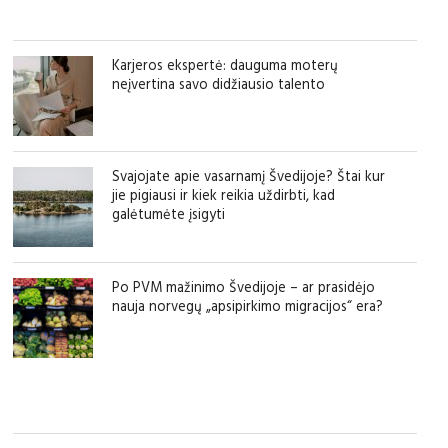
Karjeros ekspertė: dauguma moterų
neįvertina savo didžiausio talento
Svajojate apie vasarnamį Švedijoje? Štai kur
jie pigiausi ir kiek reikia uždirbti, kad
galėtumėte įsigyti
Po PVM mažinimo Švedijoje – ar prasidėjo
nauja norvegų „apsipirkimo migracijos“ era?