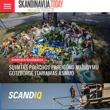
DANIJA
NORVEGIJA
ŠVEDIJA
LIETUVA
VERSLAS
ŠVEDIJOS NAUJIENOS
SUIMTAS POLICIJOS PAREIGŪNO NUŽUDYMU
GÖTEBORGE ĮTARIAMAS ASMUO