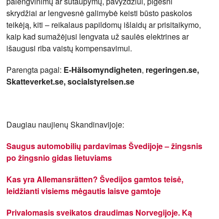
palengvinimų ar sutaupymų, pavyzdžiui, pigesni
skrydžiai ar lengvesnė galimybė keisti būsto paskolos
teikėją, kiti – reikalaus papildomų išlaidų ar prisitaikymo,
kaip kad sumažėjusi lengvata už saulės elektrines ar
išaugusi riba vaistų kompensavimui.
Parengta pagal:
E-Hälsomyndigheten
,
regeringen.se,
Skatteverket.se, socialstyrelsen.se
Daugiau naujienų Skandinavijoje:
Saugus automobilių pardavimas Švedijoje – žingsnis
po žingsnio gidas lietuviams
Kas yra Allemansrätten? Švedijos gamtos teisė,
leidžianti visiems mėgautis laisve gamtoje
Privalomasis sveikatos draudimas Norvegijoje. Ką