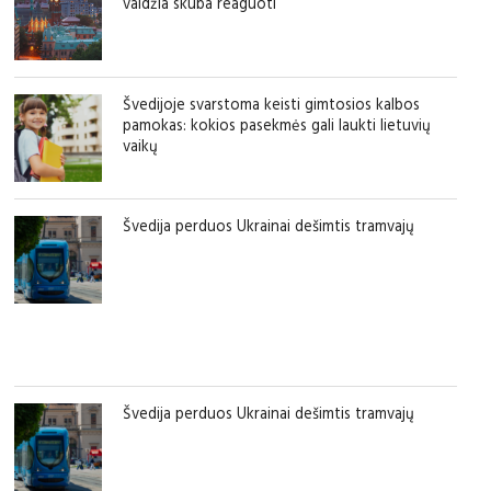
valdžia skuba reaguoti
Švedijoje svarstoma keisti gimtosios kalbos
pamokas: kokios pasekmės gali laukti lietuvių
vaikų
Švedija perduos Ukrainai dešimtis tramvajų
Švedija perduos Ukrainai dešimtis tramvajų