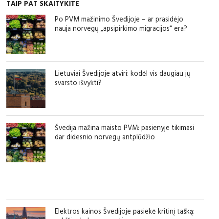
TAIP PAT SKAITYKITE
Po PVM mažinimo Švedijoje – ar prasidėjo
nauja norvegų „apsipirkimo migracijos“ era?
Lietuviai Švedijoje atviri: kodėl vis daugiau jų
svarsto išvykti?
Švedija mažina maisto PVM: pasienyje tikimasi
dar didesnio norvegų antplūdžio
Elektros kainos Švedijoje pasiekė kritinį tašką: