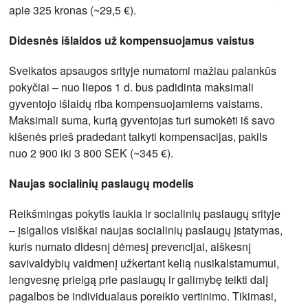
apie 325 kronas (~29,5 €).
Didesnės išlaidos už kompensuojamus vaistus
Sveikatos apsaugos srityje numatomi mažiau palankūs
pokyčiai – nuo liepos 1 d. bus padidinta maksimali
gyventojo išlaidų riba kompensuojamiems vaistams.
Maksimali suma, kurią gyventojas turi sumokėti iš savo
kišenės prieš pradedant taikyti kompensacijas, pakils
nuo 2 900 iki 3 800 SEK (~345 €).
Naujas socialinių paslaugų modelis
Reikšmingas pokytis laukia ir socialinių paslaugų srityje
– įsigalios visiškai naujas socialinių paslaugų įstatymas,
kuris numato didesnį dėmesį prevencijai, aiškesnį
savivaldybių vaidmenį užkertant kelią nusikalstamumui,
lengvesnę prieigą prie paslaugų ir galimybę teikti dalį
pagalbos be individualaus poreikio vertinimo. Tikimasi,