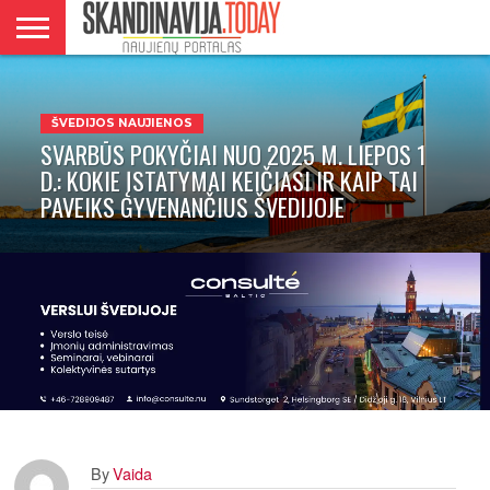
DANIJA
NORVEGIJA
ŠVEDIJA
LIETUVA
VERSLAS
ŠVEDIJOS NAUJIENOS
SVARBŪS POKYČIAI NUO 2025 M. LIEPOS 1
D.: KOKIE ĮSTATYMAI KEIČIASI IR KAIP TAI
PAVEIKS GYVENANČIUS ŠVEDIJOJE
By
Vaida