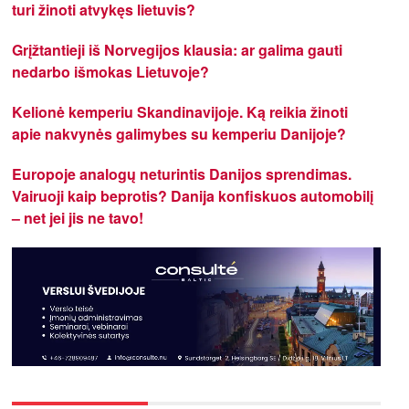
turi žinoti atvykęs lietuvis?
Grįžtantieji iš Norvegijos klausia: ar galima gauti
nedarbo išmokas Lietuvoje?
Kelionė kemperiu Skandinavijoje. Ką reikia žinoti
apie nakvynės galimybes su kemperiu Danijoje?
Europoje analogų neturintis Danijos sprendimas.
Vairuoji kaip beprotis? Danija konfiskuos automobilį
– net jei jis ne tavo!