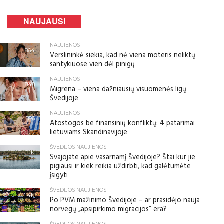
NAUJAUSI
NAUJIENOS
864
Verslininkė siekia, kad nė viena moteris neliktų
santykiuose vien dėl pinigų
NAUJIENOS
848
Migrena – viena dažniausių visuomenės ligų
Švedijoje
NAUJIENOS
896
Atostogos be finansinių konfliktų: 4 patarimai
lietuviams Skandinavijoje
ŠVEDIJOS NAUJIENOS
1.1K
Svajojate apie vasarnamį Švedijoje? Štai kur jie
pigiausi ir kiek reikia uždirbti, kad galėtumėte
įsigyti
ŠVEDIJOS NAUJIENOS
1.4K
Po PVM mažinimo Švedijoje – ar prasidėjo nauja
norvegų „apsipirkimo migracijos“ era?