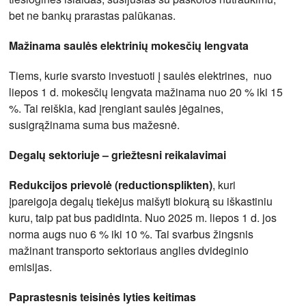
bet ne bankų prarastas palūkanas.
Mažinama saulės elektrinių mokesčių lengvata
Tiems, kurie svarsto investuoti į saulės elektrines, nuo
liepos 1 d. mokesčių lengvata mažinama nuo 20 % iki 15
%. Tai reiškia, kad įrengiant saulės jėgaines,
susigrąžinama suma bus mažesnė.
Degalų sektoriuje – griežtesni reikalavimai
Redukcijos prievolė (reduc­tions­plikten)
, kuri
įpareigoja degalų tiekėjus maišyti biokurą su iškastiniu
kuru, taip pat bus padidinta. Nuo 2025 m. liepos 1 d. jos
norma augs nuo 6 % iki 10 %. Tai svarbus žingsnis
mažinant transporto sektoriaus anglies dvideginio
emisijas.
Paprastesnis teisinės lyties keitimas