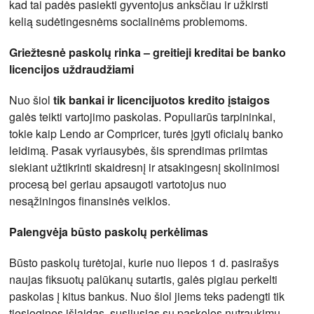
kad tai padės pasiekti gyventojus anksčiau ir užkirsti
kelią sudėtingesnėms socialinėms problemoms.
Griežtesnė paskolų rinka – greitieji kreditai be banko
licencijos uždraudžiami
Nuo šiol
tik bankai ir licencijuotos kredito įstaigos
galės teikti vartojimo paskolas. Populiarūs tarpininkai,
tokie kaip Lendo ar Compricer, turės įgyti oficialų banko
leidimą. Pasak vyriausybės, šis sprendimas priimtas
siekiant užtikrinti skaidresnį ir atsakingesnį skolinimosi
procesą bei geriau apsaugoti vartotojus nuo
nesąžiningos finansinės veiklos.
Palengvėja būsto paskolų perkėlimas
Būsto paskolų turėtojai, kurie nuo liepos 1 d. pasirašys
naujas fiksuotų palūkanų sutartis, galės pigiau perkelti
paskolas į kitus bankus. Nuo šiol jiems teks padengti tik
tiesiogines išlaidas, susijusias su paskolos nutraukimu,