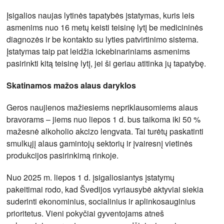
Įsigalios naujas lytinės tapatybės įstatymas, kuris leis
asmenims nuo 16 metų keisti teisinę lytį be medicininės
diagnozės ir be kontakto su lyties patvirtinimo sistema.
Įstatymas taip pat leidžia ickebinariniams asmenims
pasirinkti kitą teisinę lytį, jei ši geriau atitinka jų tapatybę.
Skatinamos mažos alaus daryklos
Geros naujienos mažiesiems nepriklausomiems alaus
bravorams – jiems nuo liepos 1 d. bus taikoma iki 50 %
mažesnė alkoholio akcizo lengvata. Tai turėtų paskatinti
smulkųjį alaus gamintojų sektorių ir įvairesnį vietinės
produkcijos pasirinkimą rinkoje.
Nuo 2025 m. liepos 1 d. įsigaliosiantys įstatymų
pakeitimai rodo, kad Švedijos vyriausybė aktyviai siekia
suderinti ekonominius, socialinius ir aplinkosauginius
prioritetus. Vieni pokyčiai gyventojams atneš