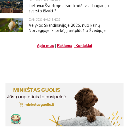
ŠVEDIJOS NAUJIENOS
1.8K
Lietuviai Švedijoje atviri: kodėl vis daugiau jų
svarsto išvykti?
DANIJOS NAUJIENOS
1.5K
Velykos Skandinavijoje 2026: nuo kalnų
Norvegijoje iki pirkėjų antplūdžio Švedijoje
Apie mus
|
Reklama
|
Kontaktai