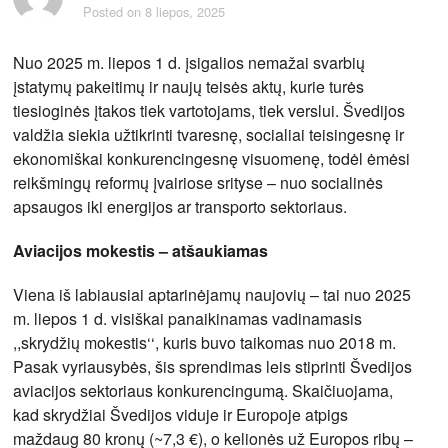
Posted on
8 liepos, 2025
Nuo 2025 m. liepos 1 d. įsigalios nemažai svarbių
įstatymų pakeitimų ir naujų teisės aktų, kurie turės
tiesioginės įtakos tiek vartotojams, tiek verslui. Švedijos
valdžia siekia užtikrinti tvaresnę, socialiai teisingesnę ir
ekonomiškai konkurencingesnę visuomenę, todėl ėmėsi
reikšmingų reformų įvairiose srityse – nuo socialinės
apsaugos iki energijos ar transporto sektoriaus.
Aviacijos mokestis – atšaukiamas
Viena iš labiausiai aptarinėjamų naujovių – tai nuo 2025
m. liepos 1 d. visiškai panaikinamas vadinamasis
,,skrydžių mokestis‘‘, kuris buvo taikomas nuo 2018 m.
Pasak vyriausybės, šis sprendimas leis stiprinti Švedijos
aviacijos sektoriaus konkurencingumą. Skaičiuojama,
kad skrydžiai Švedijos viduje ir Europoje atpigs
maždaug 80 kronų (~7,3 €), o kelionės už Europos ribų –