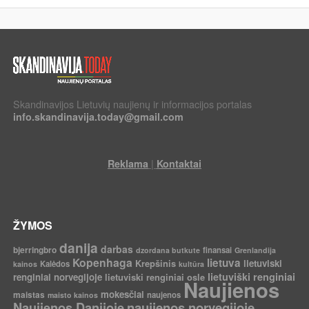
Skandinavijos Lietuvių naujienų ir informacijos portalas
info.skandinavija.today@gmail.com
|
Reklama
Kontaktai
ŽYMOS
danija
darbas
bjerringbro
finansai
dzordana butkute
Grenlandija
Kopenhaga
lietuva
Krepšinis
lietuviski
Kalėdos
kainos
kultūra
lietuviški renginiai
renginiai norvegijoje
lietuviski renginiai osle
Naujienos
mokesčiai
maistas
naujenos
maisto kainos
Naujienos Danijoje
naujienos norvegijoje