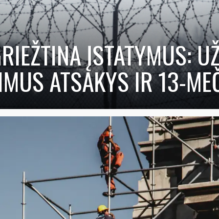
GRIEŽTINA ĮSTATYMUS: U
IMUS ATSAKYS IR 13-MEČ