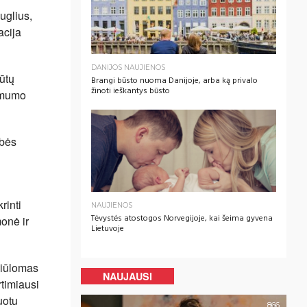
uglius,
acija
DANIJOS NAUJIENOS
ūtų
Brangi būsto nuoma Danijoje, arba ką privalo
žinoti ieškantys būsto
tamumo
ybės
rinti
NAUJIENOS
Tėvystės atostogos Norvegijoje, kai šeima gyvena
onė ir
Lietuvoje
 siūlomas
NAUJAUSI
rtimiausi
uotu
866