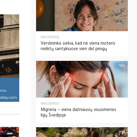
NAUJIENOS
Verslininkė siekia, kad nė viena moteris
neliktų santykiuose vien dėl pinigų
850
NAUJIENOS
Migrena – viena dažniausių visuomenės
ligų Švedijoje
898