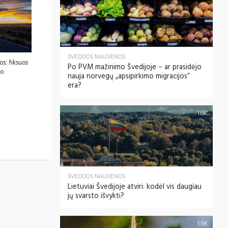
ŠVEDIJOS NAUJIENOS
os: fiksuos
Po PVM mažinimo Švedijoje – ar prasidėjo
ro
nauja norvegų „apsipirkimo migracijos“
era?
1.8K
ŠVEDIJOS NAUJIENOS
Lietuviai Švedijoje atviri: kodėl vis daugiau
jų svarsto išvykti?
1.5K