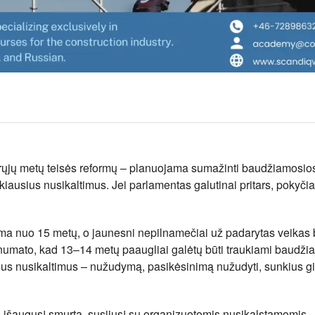
tarųjų metų teisės reformų – planuojama sumažinti baudžiamosio
ausius nusikaltimus. Jei parlamentas galutinai pritars, pokyčia
oma nuo 15 metų, o jaunesni nepilnamečiai už padarytas veikas
numato, kad 13–14 metų paaugliai galėtų būti traukiami baudži
kius nusikaltimus – nužudymą, pasikėsinimą nužudyti, sunkius g
s išaugusį smurtą, susijusį su organizuotomis nusikalstamomis