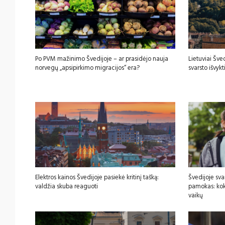
Po PVM mažinimo Švedijoje – ar prasidėjo nauja
Lietuviai Šved
norvegų „apsipirkimo migracijos“ era?
svarsto išvykt
Elektros kainos Švedijoje pasiekė kritinį tašką:
Švedijoje sva
valdžia skuba reaguoti
pamokas: koki
vaikų