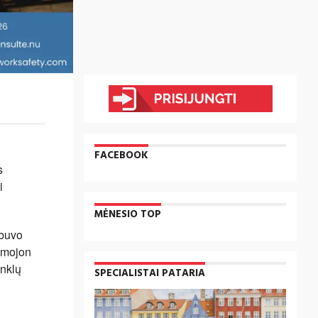
FACEBOOK
s
i
MĖNESIO TOP
 buvo
amojon
inklų
SPECIALISTAI PATARIA