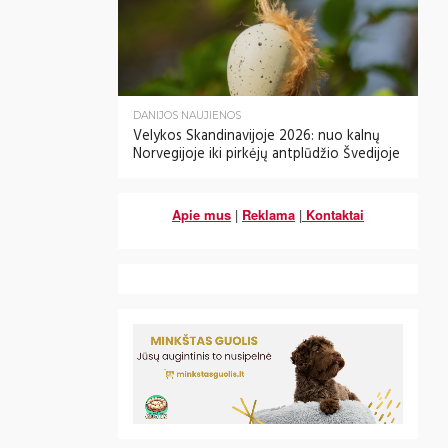
DANIJOS NAUJIENOS
Velykos Skandinavijoje 2026: nuo kalnų
Norvegijoje iki pirkėjų antplūdžio Švedijoje
Apie mus
|
Reklama
|
Kontaktai