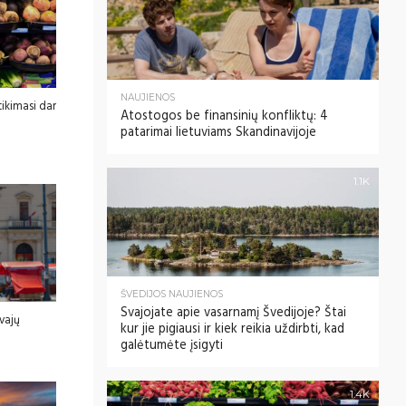
NAUJIENOS
ikimasi dar
Atostogos be finansinių konfliktų: 4
patarimai lietuviams Skandinavijoje
1.1K
ŠVEDIJOS NAUJIENOS
Svajojate apie vasarnamį Švedijoje? Štai
vajų
kur jie pigiausi ir kiek reikia uždirbti, kad
galėtumėte įsigyti
1.4K