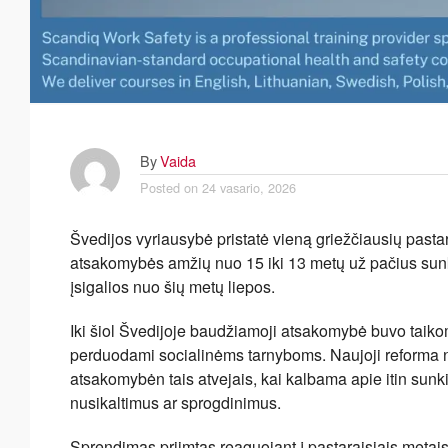
By
Vaida
Posted on
24 vasario, 2026
Švedijos vyriausybė pristatė vieną griežčiausių pas
atsakomybės amžių nuo 15 iki 13 metų už pačius sunki
įsigalios nuo šių metų liepos.
Iki šiol Švedijoje baudžiamoji atsakomybė buvo taik
perduodami socialinėms tarnyboms. Naujoji reforma 
atsakomybėn tais atvejais, kai kalbama apie itin sun
nusikaltimus ar sprogdinimus.
Sprendimas priimtas reaguojant į pastaraisiais metai