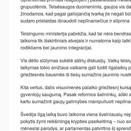
grupuotėmis. Teisėsaugos duomenimis, gaujos vis daž
žinodamos, kad pagal galiojančią tvarką jie negali būt
sudaro prielaidas išnaudoti nepilnamečius ir silpnin
Teisingumo ministerija pabrėžia, kad tai nėra bendr
taikoma tik išskirtiniais atvejais ir numatoma kaip la
rodikliams bei jaunimo integracijai.
Vis dėlto siūlymas sukėlė aštrių diskusijų. Vaikų teis
taikymas tokio amžiaus vaikams gali turėti ilgalaikių p
griežtesnės bausmės iš tiesų sumažins jaunimo nusik
Kita vertus, dalis visuomenės palaiko griežtesnį kursą,
gyventojų saugumą. Pasak reformos šalininkų, aiški a
kartu sumažinti gaujų galimybes manipuliuoti nepilna
Švedija ilgą laiką buvo laikoma viena švelniausių nep
pokytis žymi reikšmingą krypties pasikeitimą – nuo so
mėnesiai parodys, ar parlamentas patvirtins šį sprendi