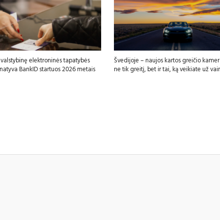
 valstybinę elektroninės tapatybės
Švedijoje – naujos kartos greičio kamer
rnatyva BankID startuos 2026 metais
ne tik greitį, bet ir tai, ką veikiate už vai
sfgdfg