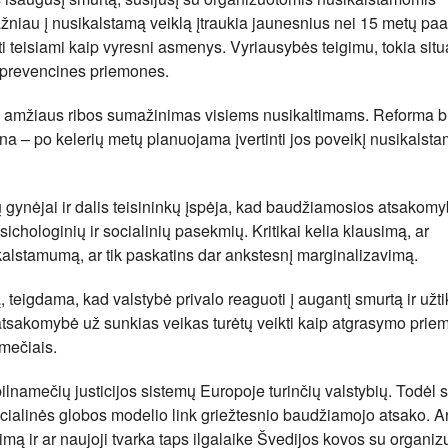
niau į nusikalstamą veiklą įtraukia jaunesnius nei 15 metų paa
i teisiami kaip vyresni asmenys. Vyriausybės teigimu, tokia situ
a prevencines priemones.
as amžiaus ribos sumažinimas visiems nusikaltimams. Reforma b
ikina – po kelerių metų planuojama įvertinti jos poveikį nusikals
ių gynėjai ir dalis teisininkų įspėja, kad baudžiamosios atsakom
sichologinių ir socialinių pasekmių. Kritikai kelia klausimą, ar
alstamumą, ar tik paskatins dar ankstesnį marginalizavimą.
 teigdama, kad valstybė privalo reaguoti į augantį smurtą ir užtik
tsakomybė už sunkias veikas turėtų veikti kaip atgrasymo priem
mečiais.
ilnamečių justicijos sistemų Europoje turinčių valstybių. Todėl
cialinės globos modelio link griežtesnio baudžiamojo atsako. A
mą ir ar naujoji tvarka taps ilgalaike Švedijos kovos su organiz