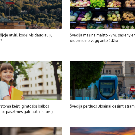
ijoje atviri: kodėl vis daugiau jų
Švedija mažina maisto PVM: pasienyje t
i?
didesnio norvegų antplūdžio
rstoma keisti gimtosios kalbos
Švedija perduos Ukrainai dešimtis tram
os pasekmės gali laukti lietuvių