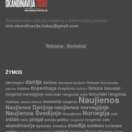
Skandinavijos Lietuvių naujienų ir informacijos portalas
info.skandinavija.today@gmail.com
|
Reklama
Kontaktai
ŽYMOS
danija
darbas
bjerringbro
finansai
dzordana butkute
Grenlandija
Kopenhaga
lietuva
Krepšinis
lietuviski
Kalėdos
kainos
kultūra
lietuviški renginiai
renginiai norvegijoje
lietuviski renginiai osle
Naujienos
mokesčiai
maistas
naujenos
maisto kainos
Naujienos Danijoje
naujienos norvegijoje
Norvegija
Naujienos Švedijoje
Nauujienos
orai
oslas
pinigai
oslo
politika
renginiai osle
policija
renginiai
svedija
skandinavija
sveikata
sportas
turizmas
Statybos
vaikai
vasara
Verslas
Wacky Events
ziema
vairuotjo pažymėjimas