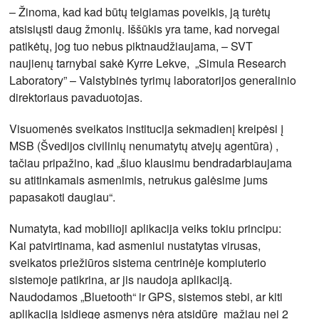
– Žinoma, kad kad būtų teigiamas poveikis, ją turėtų
atsisiųsti daug žmonių. Iššūkis yra tame, kad norvegai
patikėtų, jog tuo nebus piktnaudžiaujama, – SVT
naujienų tarnybai sakė Kyrre Lekve, „Simula Research
Laboratory” – Valstybinės tyrimų laboratorijos generalinio
direktoriaus pavaduotojas.
Visuomenės sveikatos institucija sekmadienį kreipėsi į
MSB (Švedijos civilinių nenumatytų atvejų agentūra) ,
tačiau pripažino, kad „šiuo klausimu bendradarbiaujama
su atitinkamais asmenimis, netrukus galėsime jums
papasakoti daugiau“.
Numatyta, kad mobilioji aplikacija veiks tokiu principu:
Kai patvirtinama, kad asmeniui nustatytas virusas,
sveikatos priežiūros sistema centrinėje kompiuterio
sistemoje patikrina, ar jis naudoja aplikaciją.
Naudodamos „Bluetooth“ ir GPS, sistemos stebi, ar kiti
aplikaciją įsidiegę asmenys nėra atsidūrę mažiau nei 2