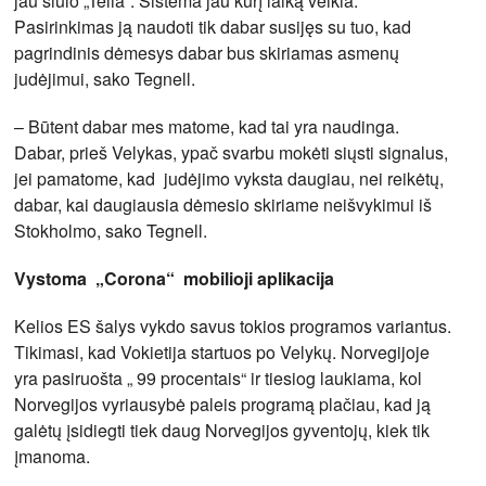
jau siūlo „Telia“. Sistema jau kurį laiką veikia.
Pasirinkimas ją naudoti tik dabar susijęs su tuo, kad
pagrindinis dėmesys dabar bus skiriamas asmenų
judėjimui, sako Tegnell.
– Būtent dabar mes matome, kad tai yra naudinga.
Dabar, prieš Velykas, ypač svarbu mokėti siųsti signalus,
jei pamatome, kad judėjimo vyksta daugiau, nei reikėtų,
dabar, kai daugiausia dėmesio skiriame neišvykimui iš
Stokholmo, sako Tegnell.
Vystoma „Corona“ mobilioji aplikacija
Kelios ES šalys vykdo savus tokios programos variantus.
Tikimasi, kad Vokietija startuos po Velykų. Norvegijoje
yra pasiruošta „ 99 procentais“ ir tiesiog laukiama, kol
Norvegijos vyriausybė paleis programą plačiau, kad ją
galėtų įsidiegti tiek daug Norvegijos gyventojų, kiek tik
įmanoma.