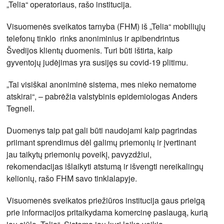
„Telia“ operatoriaus, rašo institucija.
Visuomenės sveikatos tarnyba (FHM) iš „Telia“ mobiliųjų
telefonų tinklo rinks anoniminius ir apibendrintus
Švedijos klientų duomenis. Turi būti ištirta, kaip
gyventojų judėjimas yra susijęs su covid-19 plitimu.
„Tai visiškai anoniminė sistema, mes nieko nematome
atskirai“, – pabrėžia valstybinis epidemiologas Anders
Tegnell.
Duomenys taip pat gali būti naudojami kaip pagrindas
priimant sprendimus dėl galimų priemonių ir įvertinant
jau taikytų priemonių poveikį, pavyzdžiui,
rekomendacijas išlaikyti atstumą ir išvengti nereikalingų
kelionių, rašo FHM savo tinklalapyje.
Visuomenės sveikatos priežiūros institucija gaus prieigą
prie informacijos pritaikydama komercinę paslaugą, kurią