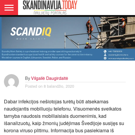
PADĖTI STEBĖT VIRUSO PLITIMĄ
DANIJA
NORVEGIJA
ŠVEDIJA
LIETUVA
VERSLAS
By
Vilgailė Daugirdaitė
Posted on
8 balandžio, 2020
Dabar infekcijos nešiotojas turėtų būti atsekamas
naudojantis mobiliuoju telefonu. Visuomenės sveikatos
tarnyba naudosis mobiliaisiais duomenimis, kad
išanalizuotų, kaip žmonių judėjimas Švedijoje susijęs su
korona viruso plitimu. Informacija bus pasiekiama iš