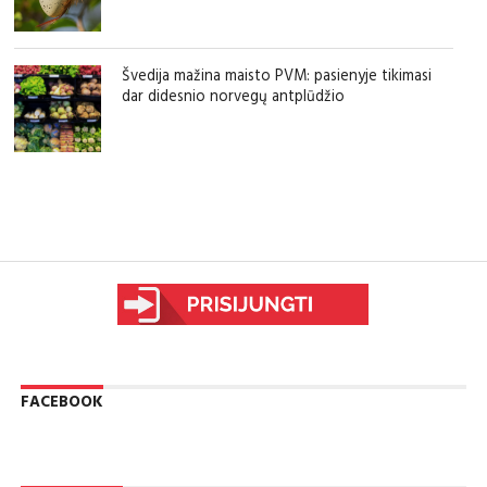
Švedija mažina maisto PVM: pasienyje tikimasi
dar didesnio norvegų antplūdžio
sfgdfg
FACEBOOK