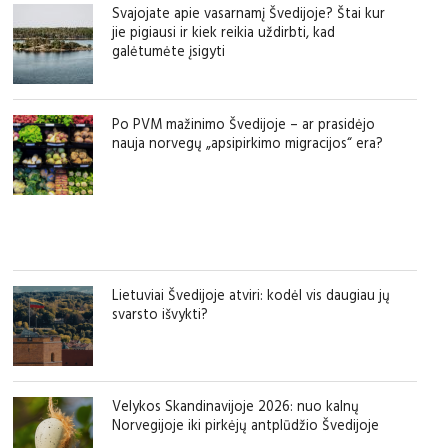
Svajojate apie vasarnamį Švedijoje? Štai kur
jie pigiausi ir kiek reikia uždirbti, kad
galėtumėte įsigyti
Po PVM mažinimo Švedijoje – ar prasidėjo
nauja norvegų „apsipirkimo migracijos“ era?
Lietuviai Švedijoje atviri: kodėl vis daugiau jų
svarsto išvykti?
Velykos Skandinavijoje 2026: nuo kalnų
Norvegijoje iki pirkėjų antplūdžio Švedijoje