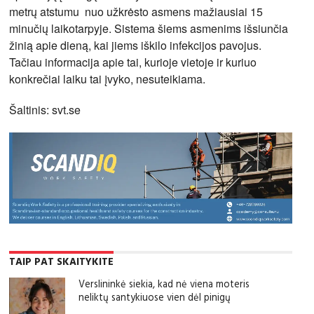
metrų atstumu nuo užkrėsto asmens mažiausiai 15
minučių laikotarpyje. Sistema šiems asmenims išsiunčia
žinią apie dieną, kai jiems iškilo infekcijos pavojus.
Tačiau informacija apie tai, kurioje vietoje ir kuriuo
konkrečiai laiku tai įvyko, nesuteikiama.
Šaltinis: svt.se
TAIP PAT SKAITYKITE
Verslininkė siekia, kad nė viena moteris
neliktų santykiuose vien dėl pinigų