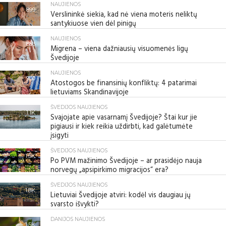
NAUJIENOS
899
Verslininkė siekia, kad nė viena moteris neliktų
santykiuose vien dėl pinigų
NAUJIENOS
883
Migrena – viena dažniausių visuomenės ligų
Švedijoje
NAUJIENOS
930
Atostogos be finansinių konfliktų: 4 patarimai
lietuviams Skandinavijoje
ŠVEDIJOS NAUJIENOS
1.1K
Svajojate apie vasarnamį Švedijoje? Štai kur jie
pigiausi ir kiek reikia uždirbti, kad galėtumėte
įsigyti
ŠVEDIJOS NAUJIENOS
1.5K
Po PVM mažinimo Švedijoje – ar prasidėjo nauja
norvegų „apsipirkimo migracijos“ era?
ŠVEDIJOS NAUJIENOS
1.8K
Lietuviai Švedijoje atviri: kodėl vis daugiau jų
svarsto išvykti?
DANIJOS NAUJIENOS
1.5K