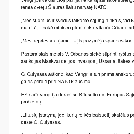
remia dviejų Šiaurės šalių narystę NATO.
„Mes suomius ir švedus laikome sąjungininkais, tad kai
mumis“, – sakė ministro pirmininko Viktoro Orbano a
„Mes neprieštaraujame“, – jis pažymėjo spaudos konf
Pastaraisiais metais V. Orbanas siekė stiprinti ryšius
sankcijas Maskvai dėl jos invazijos į Ukrainą, šalies 
G. Gulyasas aiškino, kad Vengrija turi priimti antikorup
galės pereiti prie NATO klausimo.
ES narė Vengrija derasi su Briuseliu dėl Europos Sąj
problemų.
„Likusių įstatymų [dėl kurių reikės balsuoti] skaičius 
dėstė G. Gulyasas.