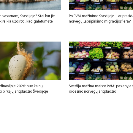
e vasarnamį Švedijoje? Štai kur jie
Po PVM mažinimo Švedijoje – ar prasid
iek reikia uždirbti, kad galėtumėte
norvegų „apsipirkimo migracijos“ era?
dinavijoje 2026: nuo kalnų
Švedija mažina maisto PVM: pasienyje t
ki pirkėjų antplūdžio Švedijoje
didesnio norvegų antplūdžio
sfgdfg