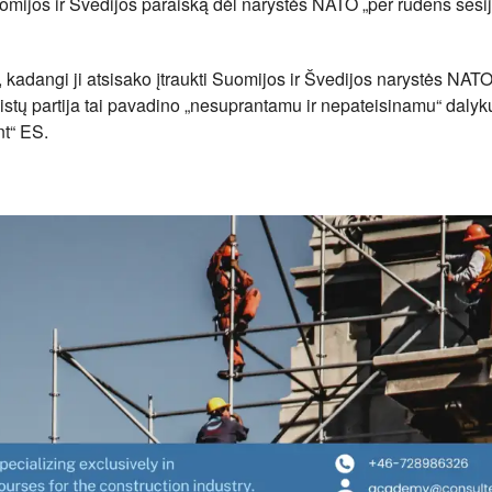
Suomijos ir Švedijos paraišką dėl narystės NATO „per rudens sesij
u, kadangi ji atsisako įtraukti Suomijos ir Švedijos narystės NAT
istų partija tai pavadino „nesuprantamu ir nepateisinamu“ dalyk
nt“ ES.