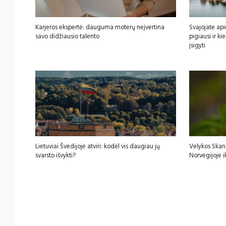
Karjeros ekspertė: dauguma moterų neįvertina
Svajojate api
savo didžiausio talento
pigiausi ir k
įsigyti
Lietuviai Švedijoje atviri: kodėl vis daugiau jų
Velykos Skan
svarsto išvykti?
Norvegijoje i