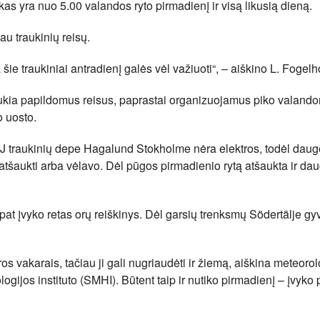
kas yra nuo 5.00 valandos ryto pirmadienį ir visą likusią dieną.
au traukinių reisų.
 šie traukiniai antradienį galės vėl važiuoti“, – aiškino L. Fogel
aukia papildomus reisus, paprastai organizuojamus piko valando
o uosto.
J traukinių depe Hagalund Stokholme nėra elektros, todėl dauge
 atšaukti arba vėlavo. Dėl pūgos pirmadienio rytą atšaukta ir da
pat įvyko retas orų reiškinys. Dėl garsių trenksmų Södertälje gy
s vakarais, tačiau ji gali nugriaudėti ir žiemą, aiškina meteoro
ogijos instituto (SMHI). Būtent taip ir nutiko pirmadienį – įvyko