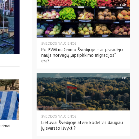
1.4K
ŠVEDIJOS NAUJIENOS
Po PVM mažinimo Švedijoje – ar prasidėjo
nauja norvegų „apsipirkimo migracijos“
era?
1.8K
ŠVEDIJOS NAUJIENOS
Lietuviai Švedijoje atviri: kodėl vis daugiau
tarimai
jų svarsto išvykti?