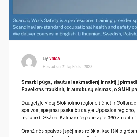
By
Vaida
Posted on
21 lapkričio, 2022
Smarki pūga, siautusi sekmadienį ir naktį į pirma
Paveiktas traukinių ir autobusų eismas, o SMHI pa
Daugelyje vietų Stokholmo regione (lėne) ir Gotland
spalvos įspėjimai paskelbti dalyje Uppsalos regiono,
regione ir Skåne. Kalmaro regione apie 360 žmonių l
Oranžinės spalvos įspėjimas reiškia, kad iškilo grėsmė