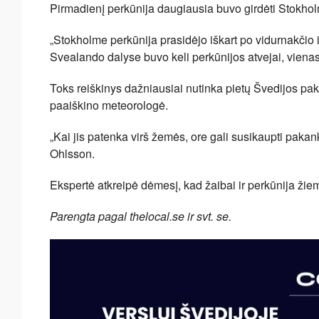
Pirmadienį perkūnija daugiausia buvo girdėti Stokholm
„Stokholme perkūnija prasidėjo iškart po vidurnakčio i
Svealando dalyse buvo keli perkūnijos atvejai, vienas
Toks reiškinys dažniausiai nutinka pietų Švedijos pakr
paaiškino meteorologė.
„Kai jis patenka virš žemės, ore gali susikaupti pakan
Ohlsson.
Ekspertė atkreipė dėmesį, kad žaibai ir perkūnija žie
Parengta pagal thelocal.se ir svt. se.