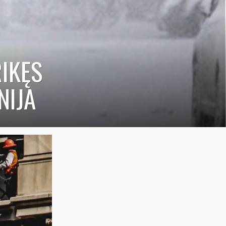
RIKĘS
NIJA