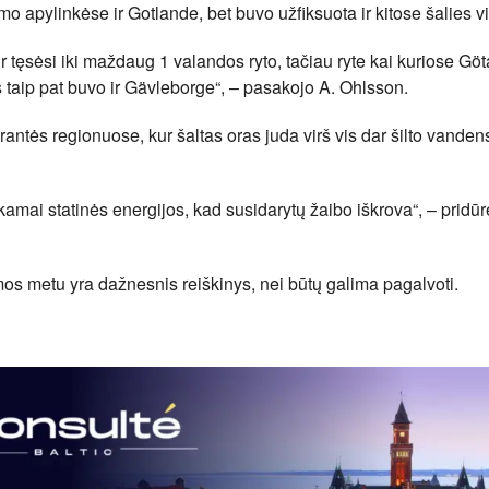
o apylinkėse ir Gotlande, bet buvo užfiksuota ir kitose šalies v
r tęsėsi iki maždaug 1 valandos ryto, tačiau ryte kai kuriose Göt
 taip pat buvo ir Gävleborge“, – pasakojo A. Ohlsson.
antės regionuose, kur šaltas oras juda virš vis dar šilto vanden
kamai statinės energijos, kad susidarytų žaibo iškrova“, – pridūr
mos metu yra dažnesnis reiškinys, nei būtų galima pagalvoti.