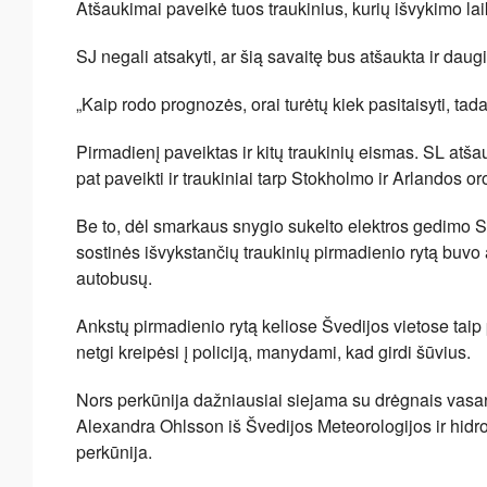
Atšaukimai paveikė tuos traukinius, kurių išvykimo lai
SJ negali atsakyti, ar šią savaitę bus atšaukta ir daugi
„Kaip rodo prognozės, orai turėtų kiek pasitaisyti, tada
Pirmadienį paveiktas ir kitų traukinių eismas. SL atš
pat paveikti ir traukiniai tarp Stokholmo ir Arlandos or
Be to, dėl smarkaus snygio sukelto elektros gedimo S
sostinės išvykstančių traukinių pirmadienio rytą buvo
autobusų.
Ankstų pirmadienio rytą keliose Švedijos vietose taip 
netgi kreipėsi į policiją, manydami, kad girdi šūvius.
Nors perkūnija dažniausiai siejama su drėgnais vasaro
Alexandra Ohlsson iš Švedijos Meteorologijos ir hidrol
perkūnija.