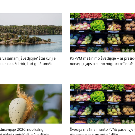
e vasarnamį Švedijoje? Štai kur jie
Po PVM mažinimo Švedijoje – ar prasid
iek reikia uždirbti, kad galėtumėte
norvegų „apsipirkimo migracijos“ era?
dinavijoje 2026: nuo kalnų
Švedija mažina maisto PVM: pasienyje t