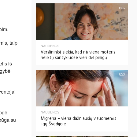
866
holm.
mis, taip
NAUJIENOS
Verslininkė siekia, kad nė viena moteris
neliktų santykiuose vien dėl pinigų
lis iš
ugybė
850
ventojai
logė
NAUJIENOS
Migrena – viena dažniausių visuomenės
 pūga su
ligų Švedijoje