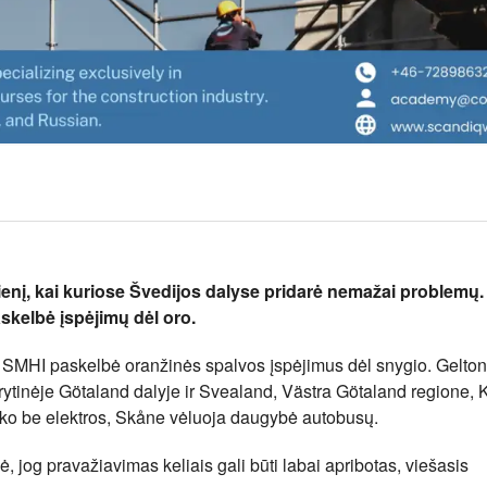
dienį, kai kuriose Švedijos dalyse pridarė nemažai problemų.
skelbė įspėjimų dėl oro.
e SMHI paskelbė oranžinės spalvos įspėjimus dėl snygio. Gelto
 rytinėje Götaland dalyje ir Svealand, Västra Götaland regione,
iko be elektros, Skåne vėluoja daugybė autobusų.
, jog pravažiavimas keliais gali būti labai apribotas, viešasis