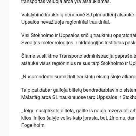
transportas vėluoja arba yra atšaukiamas.
Valstybinė traukinių bendrovė SJ pirmadienį atšaukė r
Upsalos nevažiuoja regioniniai traukiniai.
Visi Stokholmo ir Uppsalos sričių traukinių operatoria
Švedijos meteorologijos ir hidrologijos institutas pas
Šiame susitikime Transporto administracija paprašė tra
atšaukė visus regioninius reisus tarp Stokholmo ir Up
„Nusprendėme sumažinti traukinių eismą šioje atkarp
Taip pat dabar galioja bilietų bendradarbiavimo sistema
Mälartåg arba SL traukiniuose tarp Uppsalos ir Stokh
„Jeigu nusipirkote bilietą, galite iš naujo rezervuoti ar
kitos linijos šalyje veiks kaip įprasta, bet, žinoma, da
Fogelholm.