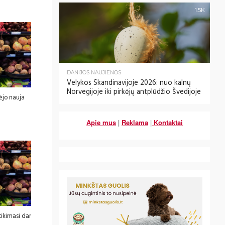
1.5K
DANIJOS NAUJIENOS
Velykos Skandinavijoje 2026: nuo kalnų
Norvegijoje iki pirkėjų antplūdžio Švedijoje
ėjo nauja
Apie mus
|
Reklama
|
Kontaktai
ikimasi dar