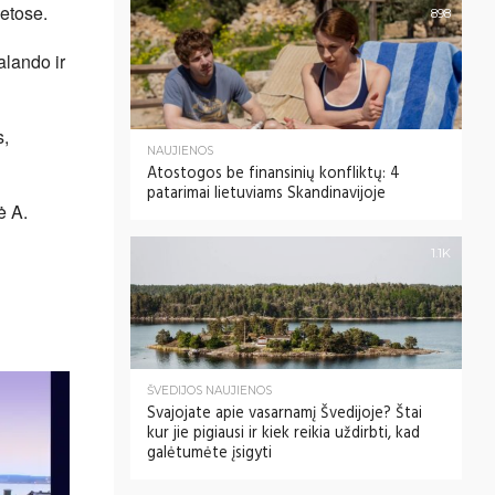
ietose.
898
alando ir
s,
NAUJIENOS
Atostogos be finansinių konfliktų: 4
patarimai lietuviams Skandinavijoje
ė A.
1.1K
ŠVEDIJOS NAUJIENOS
Svajojate apie vasarnamį Švedijoje? Štai
kur jie pigiausi ir kiek reikia uždirbti, kad
galėtumėte įsigyti