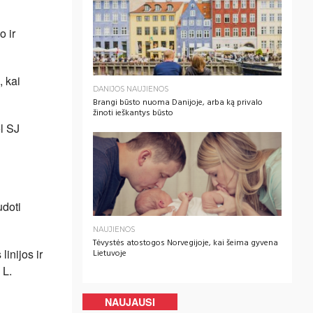
o ir
, kai
DANIJOS NAUJIENOS
Brangi būsto nuoma Danijoje, arba ką privalo
žinoti ieškantys būsto
ėl SJ
udoti
NAUJIENOS
Tėvystės atostogos Norvegijoje, kai šeima gyvena
linijos ir
Lietuvoje
 L.
NAUJAUSI