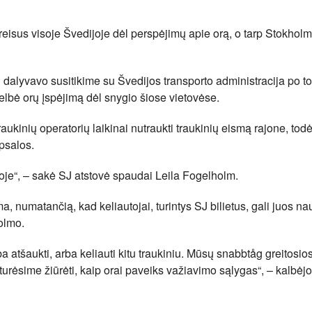
eisus visoje Švedijoje dėl perspėjimų apie orą, o tarp Stokholm
i dalyvavo susitikime su Švedijos transporto administracija po to
kelbė orų įspėjimą dėl snygio šiose vietovėse.
ukinių operatorių laikinai nutraukti traukinių eismą rajone, tod
psalos.
oje“, – sakė SJ atstovė spaudai Leila Fogelholm.
, numatančią, kad keliautojai, turintys SJ bilietus, gali juos na
olmo.
ba atšaukti, arba keliauti kitu traukiniu. Mūsų snabbtåg greitosios 
r turėsime žiūrėti, kaip orai paveiks važiavimo sąlygas“, – kalbėjo