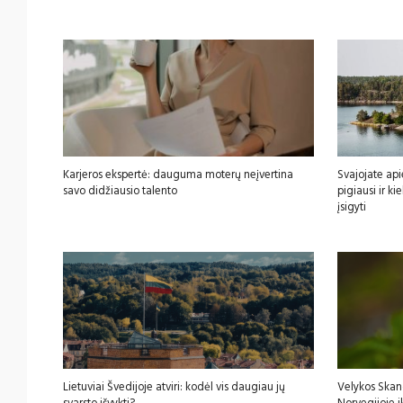
Karjeros ekspertė: dauguma moterų neįvertina
Svajojate api
savo didžiausio talento
pigiausi ir k
įsigyti
Lietuviai Švedijoje atviri: kodėl vis daugiau jų
Velykos Skan