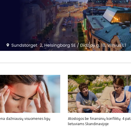
ena dažniausių visuomenės ligų
Atostogos be finansinių konfliktų: 4 pa
lietuviams Skandinavijoje