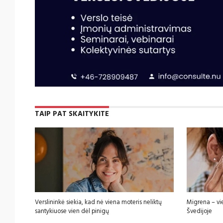
TAIP PAT SKAITYKITE
Verslininkė siekia, kad nė viena moteris neliktų
Migrena – vi
santykiuose vien dėl pinigų
Švedijoje