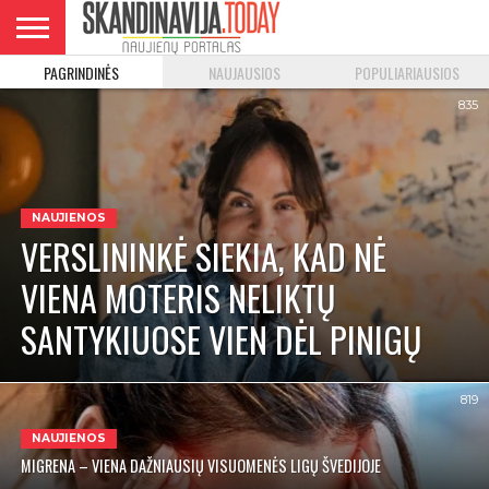
PAGRINDINĖS
NAUJAUSIOS
POPULIARIAUSIOS
DANIJA
NORVEGIJA
ŠVEDIJA
LIETUVA
VERSLAS
835
NAUJIENOS
VERSLININKĖ SIEKIA, KAD NĖ
VIENA MOTERIS NELIKTŲ
SANTYKIUOSE VIEN DĖL PINIGŲ
819
NAUJIENOS
MIGRENA – VIENA DAŽNIAUSIŲ VISUOMENĖS LIGŲ ŠVEDIJOJE