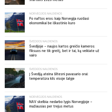
startuos 2026 metais
NORVEGIJOS NAUJIENOS
Po naftos eros: kaip Norvegija ruošiasi
ekonomikai be iškastinio kuro
ŠVEDIJOS NAUJIENOS
Švedijoje – naujos kartos greičio kameros:
fiksuos ne tik greitį, bet ir tai, ką veikiate už
vairo
ŠVEDIJOS NAUJIENOS
Į Švediją ateina šiltesni pavasario orai:
temperatūra kils visoje šalyje
NORVEGIJOS NAUJIENOS
NAV skelbia: nedarbo lygis Norvegijoje –
mažiausias per trejus metus