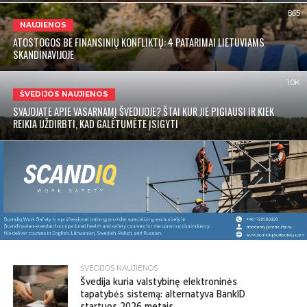
865
NAUJIENOS
ATOSTOGOS BE FINANSINIŲ KONFLIKTŲ: 4 PATARIMAI LIETUVIAMS
SKANDINAVIJOJE
1.0K
ŠVEDIJOS NAUJIENOS
SVAJOJATE APIE VASARNAMĮ ŠVEDIJOJE? ŠTAI KUR JIE PIGIAUSI IR KIEK
REIKIA UŽDIRBTI, KAD GALĖTUMĖTE ĮSIGYTI
ŠVEDIJOS NAUJIENOS
Švedija kuria valstybinę elektroninės
tapatybės sistemą: alternatyva BankID