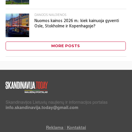
DANIJOS NAUJIENOS
Nuomos kainos 2026 m.: kiek kainuoja gyventi
Osle, Stokholme ir Kopenhagoje?
MORE POSTS
Skandinavijos Lietuvių naujienų ir informacijos portalas
info.skandinavija.today@gmail.com
|
Reklama
Kontaktai