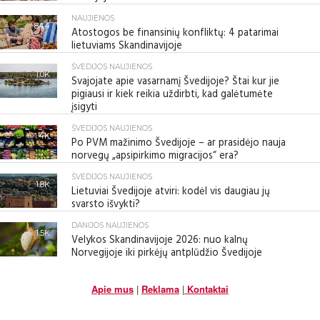
NAUJIENOS
844
Atostogos be finansinių konfliktų: 4 patarimai
lietuviams Skandinavijoje
ŠVEDIJOS NAUJIENOS
1.0K
Svajojate apie vasarnamį Švedijoje? Štai kur jie
pigiausi ir kiek reikia uždirbti, kad galėtumėte
įsigyti
ŠVEDIJOS NAUJIENOS
1.4K
Po PVM mažinimo Švedijoje – ar prasidėjo nauja
norvegų „apsipirkimo migracijos“ era?
ŠVEDIJOS NAUJIENOS
1.8K
Lietuviai Švedijoje atviri: kodėl vis daugiau jų
svarsto išvykti?
DANIJOS NAUJIENOS
1.5K
Velykos Skandinavijoje 2026: nuo kalnų
Norvegijoje iki pirkėjų antplūdžio Švedijoje
Apie mus
|
Reklama
|
Kontaktai