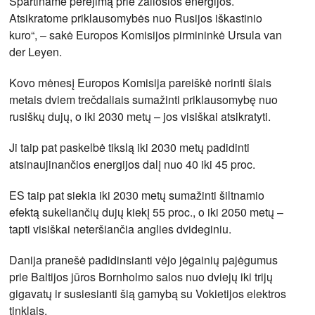
Spartiname perėjimą prie žaliosios energijos.
Atsikratome priklausomybės nuo Rusijos iškastinio
kuro“, – sakė Europos Komisijos pirmininkė Ursula van
der Leyen.
Kovo mėnesį Europos Komisija pareiškė norinti šiais
metais dviem trečdaliais sumažinti priklausomybę nuo
rusiškų dujų, o iki 2030 metų – jos visiškai atsikratyti.
Ji taip pat paskelbė tikslą iki 2030 metų padidinti
atsinaujinančios energijos dalį nuo 40 iki 45 proc.
ES taip pat siekia iki 2030 metų sumažinti šiltnamio
efektą sukeliančių dujų kiekį 55 proc., o iki 2050 metų –
tapti visiškai neteršiančia anglies dvideginiu.
Danija pranešė padidinsianti vėjo jėgainių pajėgumus
prie Baltijos jūros Bornholmo salos nuo dviejų iki trijų
gigavatų ir susiesianti šią gamybą su Vokietijos elektros
tinklais.