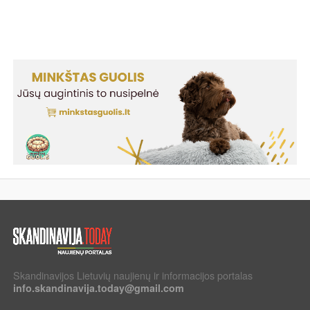
Skandinavijos Lietuvių naujienų ir informacijos portalas
info.skandinavija.today@gmail.com