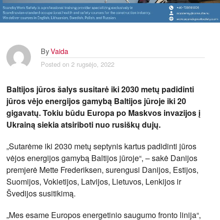
By
Vaida
Posted on
2 rugsėjo, 2022
Baltijos jūros šalys susitarė iki 2030 metų padidinti
jūros vėjo energijos gamybą Baltijos jūroje iki 20
gigavatų. Tokiu būdu Europa po Maskvos invazijos į
Ukrainą siekia atsiriboti nuo rusiškų dujų.
„Sutarėme iki 2030 metų septynis kartus padidinti jūros
vėjos energijos gamybą Baltijos jūroje“, – sakė Danijos
premjerė Mette Frederiksen, surengusi Danijos, Estijos,
Suomijos, Vokietijos, Latvijos, Lietuvos, Lenkijos ir
Švedijos susitikimą.
„Mes esame Europos energetinio saugumo fronto linija“,