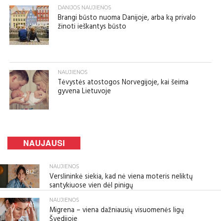
DANIJOS NAUJIENOS
Brangi būsto nuoma Danijoje, arba ką privalo
žinoti ieškantys būsto
NAUJIENOS
Tėvystės atostogos Norvegijoje, kai šeima
gyvena Lietuvoje
NAUJAUSI
NAUJIENOS
812
Verslininkė siekia, kad nė viena moteris neliktų
santykiuose vien dėl pinigų
NAUJIENOS
801
Migrena – viena dažniausių visuomenės ligų
Švedijoje