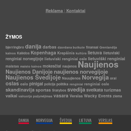
|
Reklama
Kontaktai
ŽYMOS
danija
darbas
bjerringbro
finansai
dzordana butkute
Grenlandija
Kopenhaga
lietuva
Krepšinis
lietuviski
Kalėdos
kainos
kultūra
lietuviški renginiai
renginiai norvegijoje
lietuviski renginiai osle
Naujienos
mokesčiai
maistas
naujenos
maisto kainos
Naujienos Danijoje
naujienos norvegijoje
Norvegija
Naujienos Švedijoje
Nauujienos
orai
oslas
pinigai
oslo
politika
renginiai osle
policija
renginiai
svedija
skandinavija
sveikata
sportas
turizmas
Statybos
vaikai
vasara
Verslas
Wacky Events
ziema
vairuotjo pažymėjimas
DANIJA
NORVEGIJA
ŠVEDIJA
LIETUVA
VERSLAS