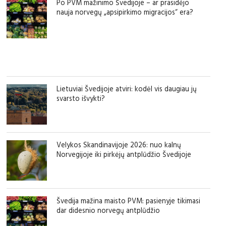
Po PVM mažinimo Švedijoje – ar prasidėjo
nauja norvegų „apsipirkimo migracijos“ era?
Lietuviai Švedijoje atviri: kodėl vis daugiau jų
svarsto išvykti?
Velykos Skandinavijoje 2026: nuo kalnų
Norvegijoje iki pirkėjų antplūdžio Švedijoje
Švedija mažina maisto PVM: pasienyje tikimasi
dar didesnio norvegų antplūdžio