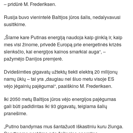
– pridūrė M. Frederiksen.
Rusija buvo vienintelė Baltijos jūros šalis, nedalyvavusi
susitikime.
„Šiame kare Putinas energiją naudoja kaip ginklą ir, kaip
mes visi žinome, privedė Europą prie energetinės krizės
slenksčio, kai energijos kainos smarkiai auga“, –
pažymėjo Danijos premjerė.
Dvidešimties gigavatų užtektų tiekti elektrą 20 milijonų
namų ūkių – tai yra „daugiau nei šiuo metu visoje ES
vėjo jėgainių pajėgumai“, paaiškino M. Frederiksen.
Iki 2050 metų Baltijos jūros vėjo energijos pajėgumas
gali būti padidintas iki 93 gigavatų, teigiama šalių
pranešime.
„Putino bandymas mus šantažuoti iškastiniu kuru žlunga.