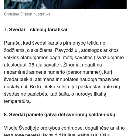
Christine Olsson nuotrauka
7. Švedai – skaičių fanatikai
Panašu, kad švedai kartais pirmenybę teikia ne
žodžiams, o skaičiams. Pavyzdžiui, atostogos ar kitos
veiklos planuojamos pagal metų savaites (išvažiuojame
atostogauti 38-ąją savaitę). Žinoma, negalima
nepaminėti asmens numerio (personnummer), kurį
švedai puikiai atsimena ir nuolatos naudoja tapatybės
nustatymui. Be to, nieko keista, jei paklaustas apie orą,
švedas ne pastebės, kad šalta, o nurodys tikslią
temperatūrą.
8. Švedai pametę galvą dėl sveriamų saldainiukų
Visoje Švedijoje prekybos centruose, degalinėse ar kino
teatruose neretai išvysi didžiulius įvairiausių rūšių