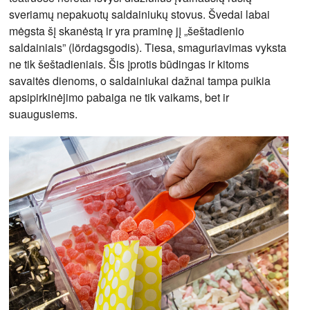
sveriamų nepakuotų saldainiukų stovus. Švedai labai
mėgsta šį skanėstą ir yra praminę jį „šeštadienio
saldainiais” (lördagsgodis). Tiesa, smaguriavimas vyksta
ne tik šeštadieniais. Šis įprotis būdingas ir kitoms
savaitės dienoms, o saldainiukai dažnai tampa puikia
apsipirkinėjimo pabaiga ne tik vaikams, bet ir
suaugusiems.