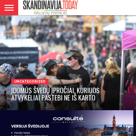
DANIJA
NORVEGIJA
ŠVEDIJA
LIETUVA
VERSLAS
UNCATEGORIZED
ĮDOMŪS ŠVEDŲ ĮPROČIAI, KURIUOS
ATVYKĖLIAI PASTEBI NE IŠ KARTO