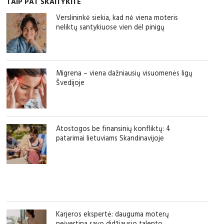
TAIP PAT SKAITYKITE
Verslininkė siekia, kad nė viena moteris
neliktų santykiuose vien dėl pinigų
Migrena – viena dažniausių visuomenės ligų
Švedijoje
Atostogos be finansinių konfliktų: 4
patarimai lietuviams Skandinavijoje
Karjeros ekspertė: dauguma moterų