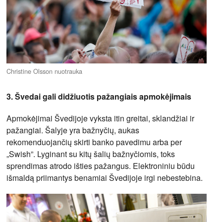
Christine Olsson nuotrauka
3. Švedai gali didžiuotis pažangiais apmokėjimais
Apmokėjimai Švedijoje vyksta itin greitai, sklandžiai ir
pažangiai. Šalyje yra bažnyčių, aukas
rekomenduojančių skirti banko pavedimu arba per
„Swish”. Lyginant su kitų šalių bažnyčiomis, toks
sprendimas atrodo išties pažangus. Elektroniniu būdu
išmaldą priimantys benamiai Švedijoje irgi nebestebina.