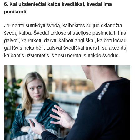
6. Kai užsieniečiai kalba švediškai, švedai ima
panikuoti
Jei norite sutrikdyti švedą, kalbėkitės su juo sklandžia
švedų kalba. Švedai tokiose situacijose pasimeta ir ima
galvoti, ką reikėtų daryti: kalbėti angliškai, kalbėti lėčiau,
gal išvis nekalbėti. Laisvai švediškai (nors ir su akcentu)
kalbantis užsienietis iš tiesų neretai sutrikdo švedus.