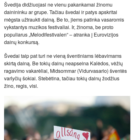
Švedija didžiuojasi ne vienu pakankamai žinomu
dainininku ar grupe. Tačiau švedai ir patys apskritai
mėgsta užtraukti dainą. Be to, jiems patinka vasaromis
vykstantys muzikos festivaliai. Ir, žinoma, be proto
populiarus „Melodifestivalen” – atranka į Eurovizijos
dainų konkursą.
Švedai taip pat turi ne vieną šventiniams lėbavimams
skirtą dainą. Be tokių dainų neapseina Kalėdos, vėžių
ragavimo vakarėliai, Midsommar (Vidurvasario) šventės
varlyčių šokiai. Stebėtina, tačiau tokių dainų žodžius
žino, regis, visi.