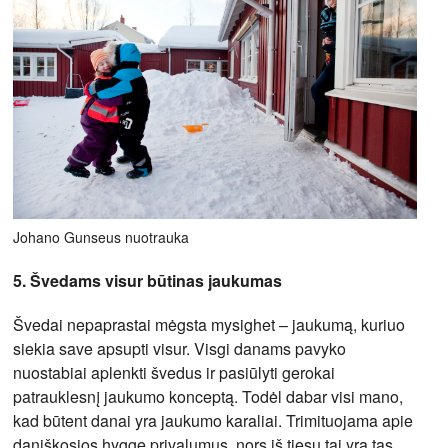
Johano Gunseus nuotrauka
5. Švedams visur būtinas jaukumas
Švedai nepaprastai mėgsta mysighet – jaukumą, kuriuo
siekia save apsupti visur. Visgi danams pavyko
nuostabiai aplenkti švedus ir pasiūlyti gerokai
patrauklesnį jaukumo konceptą. Todėl dabar visi mano,
kad būtent danai yra jaukumo karaliai. Trimituojama apie
daniškosios hygge privalumus, nors iš tiesų tai yra tas