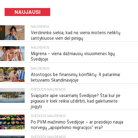
NAUJAUSI
NAUJIENOS
868
Verslininkė siekia, kad nė viena moteris neliktų
santykiuose vien dėl pinigų
NAUJIENOS
853
Migrena – viena dažniausių visuomenės ligų
Švedijoje
NAUJIENOS
901
Atostogos be finansinių konfliktų: 4 patarimai
lietuviams Skandinavijoje
ŠVEDIJOS NAUJIENOS
1.1K
Svajojate apie vasarnamį Švedijoje? Štai kur jie
pigiausi ir kiek reikia uždirbti, kad galėtumėte
įsigyti
ŠVEDIJOS NAUJIENOS
1.4K
Po PVM mažinimo Švedijoje – ar prasidėjo nauja
norvegų „apsipirkimo migracijos“ era?
ŠVEDIJOS NAUJIENOS