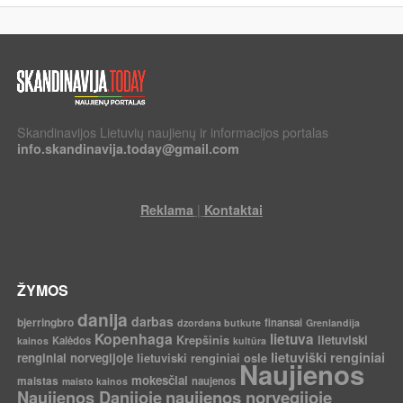
Skandinavijos Lietuvių naujienų ir informacijos portalas
info.skandinavija.today@gmail.com
|
Reklama
Kontaktai
ŽYMOS
danija
darbas
bjerringbro
finansai
dzordana butkute
Grenlandija
Kopenhaga
lietuva
Krepšinis
lietuviski
Kalėdos
kainos
kultūra
lietuviški renginiai
renginiai norvegijoje
lietuviski renginiai osle
Naujienos
mokesčiai
maistas
naujenos
maisto kainos
Naujienos Danijoje
naujienos norvegijoje