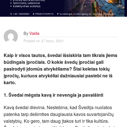
By
Vaida
Posted on
27 kovo, 2021
Kaip ir visos tautos, švedai išsiskiria tam tikrais jiems
būdingais įpročiais. O kokie švedų įpročiai gali
pasirodyti įdomūs atvykėliams? Štai keletas tokių
įpročių, kuriuos atvykėliai dažniausiai pastebi ne iš
karto.
1. Švedai mėgsta kavą ir nevengia ja pavaišinti
Kavą švedai dievina. Nestebina, kad Švedija nuolatos
patenka tarp dešimties daugiausia kavos suvartojančių
valstybių. Ko gero, tam daug įtakos turi ir fika kultūra.