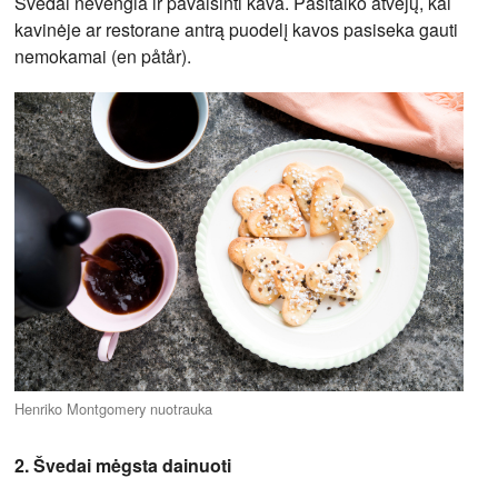
Švedai nevengia ir pavaišinti kava. Pasitaiko atvejų, kai
kavinėje ar restorane antrą puodelį kavos pasiseka gauti
nemokamai (en påtår).
Henriko Montgomery nuotrauka
2. Švedai mėgsta dainuoti