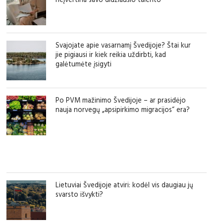
neįvertina savo didžiausio talento
Svajojate apie vasarnamį Švedijoje? Štai kur
jie pigiausi ir kiek reikia uždirbti, kad
galėtumėte įsigyti
Po PVM mažinimo Švedijoje – ar prasidėjo
nauja norvegų „apsipirkimo migracijos“ era?
Lietuviai Švedijoje atviri: kodėl vis daugiau jų
svarsto išvykti?