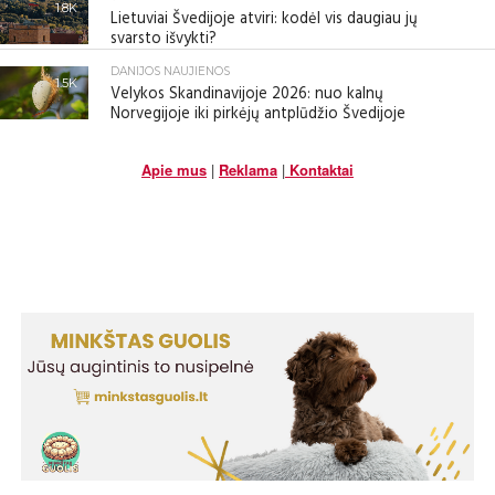
1.8K
Lietuviai Švedijoje atviri: kodėl vis daugiau jų
svarsto išvykti?
DANIJOS NAUJIENOS
1.5K
Velykos Skandinavijoje 2026: nuo kalnų
Norvegijoje iki pirkėjų antplūdžio Švedijoje
Apie mus
|
Reklama
|
Kontaktai