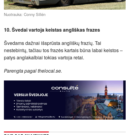
Nuotrauka: Conny Sillén
10. Švedai vartoja keistas angliškas frazes
Švedams dažnai išsprūsta angliškų frazių. Tai
nestebintų, tačiau tos frazės kartais būna labai keistos –
patys anglakalbiai tokias vartoja retai.
Parengta pagal thelocal.se.