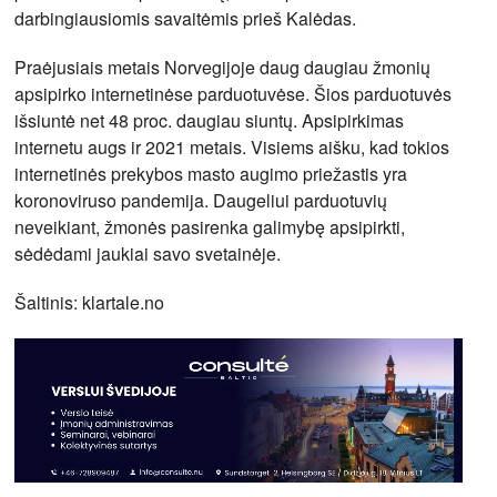
darbingiausiomis savaitėmis prieš Kalėdas.
Praėjusiais metais Norvegijoje daug daugiau žmonių
apsipirko internetinėse parduotuvėse. Šios parduotuvės
išsiuntė net 48 proc. daugiau siuntų. Apsipirkimas
internetu augs ir 2021 metais. Visiems aišku, kad tokios
internetinės prekybos masto augimo priežastis yra
koronoviruso pandemija. Daugeliui parduotuvių
neveikiant, žmonės pasirenka galimybę apsipirkti,
sėdėdami jaukiai savo svetainėje.
Šaltinis: klartale.no