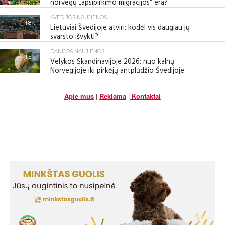
norvegų „apsipirkimo migracijos“ era?
ŠVEDIJOS NAUJIENOS
1.8K
Lietuviai Švedijoje atviri: kodėl vis daugiau jų
svarsto išvykti?
DANIJOS NAUJIENOS
1.5K
Velykos Skandinavijoje 2026: nuo kalnų
Norvegijoje iki pirkėjų antplūdžio Švedijoje
Apie mus
|
Reklama
|
Kontaktai