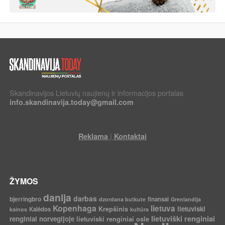
Skandinavijos Lietuvių naujienų ir informacijos portalas
info.skandinavija.today@gmail.com
|
Reklama
Kontaktai
ŽYMOS
danija
darbas
bjerringbro
finansai
dzordana butkute
Grenlandija
Kopenhaga
lietuva
Krepšinis
lietuviski
Kalėdos
kainos
kultūra
lietuviški renginiai
renginiai norvegijoje
lietuviski renginiai osle