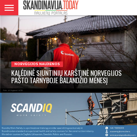
DANIJA
NORVEGIJA
ŠVEDIJA
LIETUVA
VERSLAS
NORVEGIJOS NAUJIENOS
KALĖDINĖ SIUNTINIŲ KARŠTINĖ NORVEGIJOS
PAŠTO TARNYBOJE BALANDŽIO MĖNESĮ