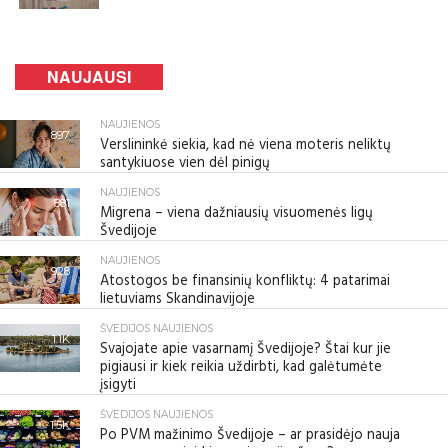
NAUJAUSI
NAUJIENOS
897
Verslininkė siekia, kad nė viena moteris neliktų
santykiuose vien dėl pinigų
NAUJIENOS
881
Migrena – viena dažniausių visuomenės ligų
Švedijoje
NAUJIENOS
928
Atostogos be finansinių konfliktų: 4 patarimai
lietuviams Skandinavijoje
ŠVEDIJOS NAUJIENOS
1.1K
Svajojate apie vasarnamį Švedijoje? Štai kur jie
pigiausi ir kiek reikia uždirbti, kad galėtumėte
įsigyti
ŠVEDIJOS NAUJIENOS
1.5K
Po PVM mažinimo Švedijoje – ar prasidėjo nauja