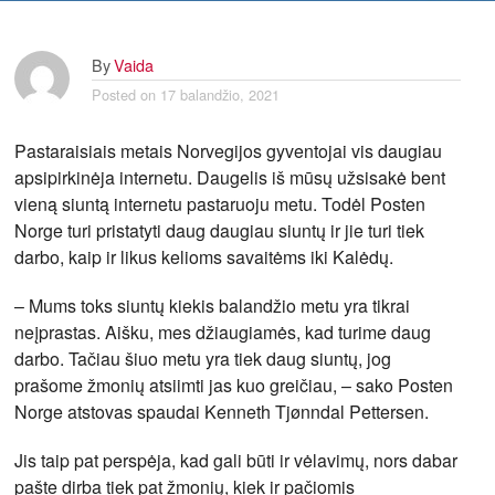
By
Vaida
Posted on
17 balandžio, 2021
Pastaraisiais metais Norvegijos gyventojai vis daugiau
apsipirkinėja internetu. Daugelis iš mūsų užsisakė bent
vieną siuntą internetu pastaruoju metu. Todėl Posten
Norge turi pristatyti daug daugiau siuntų ir jie turi tiek
darbo, kaip ir likus kelioms savaitėms iki Kalėdų.
– Mums toks siuntų kiekis balandžio metu yra tikrai
neįprastas. Aišku, mes džiaugiamės, kad turime daug
darbo. Tačiau šiuo metu yra tiek daug siuntų, jog
prašome žmonių atsiimti jas kuo greičiau, – sako Posten
Norge atstovas spaudai Kenneth Tjønndal Pettersen.
Jis taip pat perspėja, kad gali būti ir vėlavimų, nors dabar
pašte dirba tiek pat žmonių, kiek ir pačiomis