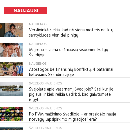
NAUJAUSI
NAUJIENOS
883
Verslininkė siekia, kad nė viena moteris neliktų
santykiuose vien dėl pinigų
NAUJIENOS
865
Migrena – viena dažniausių visuomenės ligų
Švedijoje
NAUJIENOS
913
Atostogos be finansinių konfliktų: 4 patarimai
lietuviams Skandinavijoje
ŠVEDIJOS NAUJIENOS
1.1K
Svajojate apie vasarnamį Švedijoje? Štai kur jie
pigiausi ir kiek reikia uždirbti, kad galėtumėte
įsigyti
ŠVEDIJOS NAUJIENOS
1.5K
Po PVM mažinimo Švedijoje – ar prasidėjo nauja
norvegų „apsipirkimo migracijos“ era?
ŠVEDIJOS NAUJIENOS