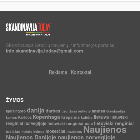
Skandinavijos Lietuvių naujienų ir informacijos portalas
info.skandinavija.today@gmail.com
|
Reklama
Kontaktai
ŽYMOS
danija
darbas
bjerringbro
finansai
dzordana butkute
Grenlandija
Kopenhaga
lietuva
Krepšinis
lietuviski
Kalėdos
kainos
kultūra
lietuviški renginiai
renginiai norvegijoje
lietuviski renginiai osle
Naujienos
mokesčiai
maistas
naujenos
maisto kainos
Naujienos Danijoje
naujienos norvegijoje