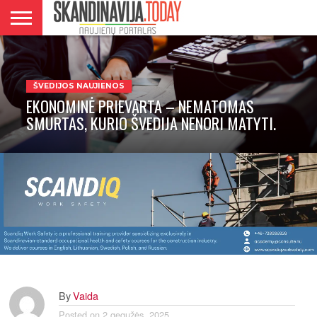
DANIJA
NORVEGIJA
ŠVEDIJA
LIETUVA
VERSLAS
ŠVEDIJOS NAUJIENOS
EKONOMINĖ PRIEVARTA – NEMATOMAS
SMURTAS, KURIO ŠVEDIJA NENORI MATYTI.
By
Vaida
Posted on
2 gegužės, 2025