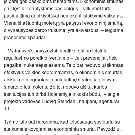
įsipareigoti paskoloms ir kreditams. Ekonominis smurtas
gali tęstis ir santykiams pasibaigus – vilkinant turto
pasidalijimą ar piktybiškai nemokant išlaikymo vaikams
.
Viena iš aštuonių moterų yra patyrusi ekonominį smurtą,
o vyriausybės darbo trūkumai yra akivaizdūs, – teigiama
pranešime spaudai.
– Vyriausybė, pavyzdžiui, neatliko būtino teisinio
reguliavimo poreikio įvertinimo – tiek prevencijai, tiek
pagalbai nukentėjusiesiems. Taip pat nebuvo užtikrintas
efektyvus veiklos koordinavimas, o ekonominis smurtas
aiškiai neintegruotas į nacionalinę strategiją dėl vyrų
smurto prieš moteris. Be to, nebuvo aišku, kurios
institucijos turi dirbti šioje srityje ir kokiu būdu, – teigia
projekto vadovas Ludvig Stendahl, naujienų agentūrai
TT.
Tyrime taip pat nurodoma, kad teisėsauga susiduria su
sunkumais kovojant su ekonominiu smurtu. Pavyzdžiui,