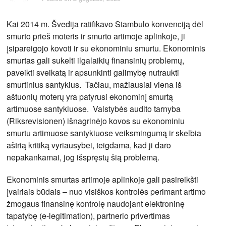
Kai 2014 m. Švedija ratifikavo Stambulo konvenciją dėl
smurto prieš moteris ir smurto artimoje aplinkoje, ji
įsipareigojo kovoti ir su ekonominiu smurtu. Ekonominis
smurtas gali sukelti ilgalaikių finansinių problemų,
paveikti sveikatą ir apsunkinti galimybę nutraukti
smurtinius santykius. Tačiau, mažiausiai viena iš
aštuonių moterų yra patyrusi ekonominį smurtą
artimuose santykiuose. Valstybės audito tarnyba
(Riksrevisionen) išnagrinėjo kovos su ekonominiu
smurtu artimuose santykiuose veiksmingumą ir skelbia
aštrią kritiką vyriausybei, teigdama, kad ji daro
nepakankamai, jog išspręstų šią problemą.
Ekonominis smurtas artimoje aplinkoje gali pasireikšti
įvairiais būdais – nuo visiškos kontrolės perimant artimo
žmogaus finansinę kontrolę naudojant elektroninę
tapatybę (e-legitimation), partnerio privertimas