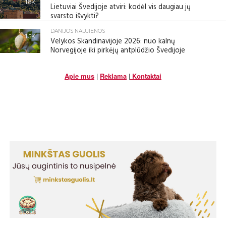
1.8K
Lietuviai Švedijoje atviri: kodėl vis daugiau jų
svarsto išvykti?
DANIJOS NAUJIENOS
1.5K
Velykos Skandinavijoje 2026: nuo kalnų
Norvegijoje iki pirkėjų antplūdžio Švedijoje
Apie mus
|
Reklama
|
Kontaktai