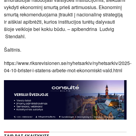
vykdyti ekonominį smurtą prieš artimuosius. Ekonominį
smurtą rekomenduojama įtraukti į nacionalinę strategiją
ir aiškiai apibrėžti, kurios institucijos turėtų dalyvauti
šioje veikloje bei kokiu būdu. – apibendrina Ludvig
Stendahl.
Šaltinis.
https://www.riksrevisionen.se/nyhetsarkiv/nyhetsarkiv/2025-
04-10-brister-i-statens-arbete-mot-ekonomiskt-vald.html