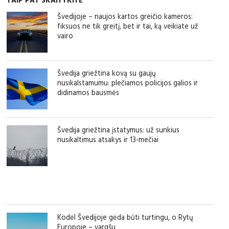
TAIP PAT SKAITYKITE
Švedijoje – naujos kartos greičio kameros:
fiksuos ne tik greitį, bet ir tai, ką veikiate už
vairo
Švedija griežtina kovą su gaujų
nusikalstamumu: plečiamos policijos galios ir
didinamos bausmės
Švedija griežtina įstatymus: už sunkius
nusikaltimus atsakys ir 13-mečiai
Kodėl Švedijoje gėda būti turtingu, o Rytų
Europoje – vargšu