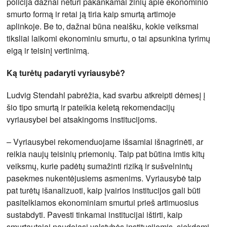
policija dažnai neturi pakankamai žinių apie ekonominio
smurto formą ir retai ją tiria kaip smurtą artimoje
aplinkoje. Be to, dažnai būna neaišku, kokie veiksmai
tiksliai laikomi ekonominiu smurtu, o tai apsunkina tyrimų
eigą ir teisinį vertinimą.
Ką turėtų padaryti vyriausybė?
Ludvig Stendahl pabrėžia, kad svarbu atkreipti dėmesį į
šio tipo smurtą ir pateikia keletą rekomendacijų
vyriausybei bei atsakingoms institucijoms.
– Vyriausybei rekomenduojame išsamiai išnagrinėti, ar
reikia naujų teisinių priemonių. Taip pat būtina imtis kitų
veiksmų, kurie padėtų sumažinti riziką ir sušvelnintų
pasekmes nukentėjusiems asmenims. Vyriausybė taip
pat turėtų išanalizuoti, kaip įvairios institucijos gali būti
pasitelkiamos ekonominiam smurtui prieš artimuosius
sustabdyti. Pavesti tinkamai institucijai ištirti, kaip
smurtautojai naudojasi valstybės institucijomis, siekdami