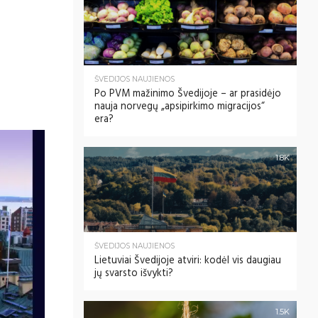
ŠVEDIJOS NAUJIENOS
Po PVM mažinimo Švedijoje – ar prasidėjo
nauja norvegų „apsipirkimo migracijos“
era?
1.8K
ŠVEDIJOS NAUJIENOS
Lietuviai Švedijoje atviri: kodėl vis daugiau
jų svarsto išvykti?
1.5K