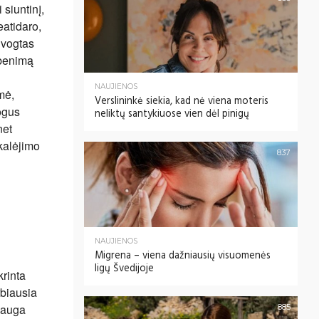
 siuntinį,
eatidaro,
a vogtas
abenimą
NAUJIENOS
mė,
Verslininkė siekia, kad nė viena moteris
mogus
neliktų santykiuose vien dėl pinigų
net
kalėjimo
837
NAUJIENOS
Migrena – viena dažniausių visuomenės
ligų Švedijoje
krinta
rbiausia
ėsauga
885