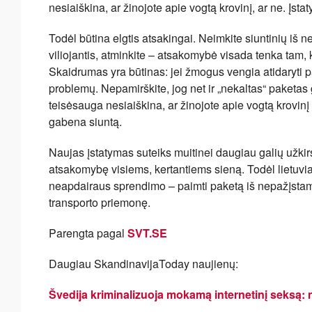
nesiaiškina, ar žinojote apie vogtą krovinį, ar ne. Įst
Todėl būtina elgtis atsakingai. Neimkite siuntinių iš
viliojantis, atminkite – atsakomybė visada tenka tam, 
Skaidrumas yra būtinas: jei žmogus vengia atidaryti pak
problemų. Nepamirškite, jog net ir „nekaltas“ paketas 
teisėsauga nesiaiškina, ar žinojote apie vogtą krovin
gabena siuntą.
Naujas įstatymas suteiks muitinei daugiau galių užkirst
atsakomybę visiems, kertantiems sieną. Todėl lietuviam
neapdairaus sprendimo – paimti paketą iš nepažįstamo ž
transporto priemonę.
Parengta pagal
SVT.SE
Daugiau SkandinavijaToday naujienų:
Švedija kriminalizuoja mokamą internetinį seksą: n