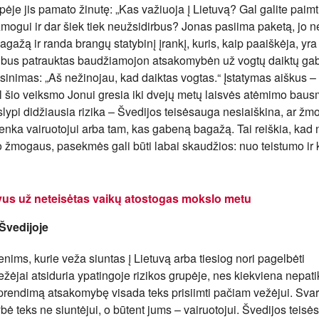
ėje jis pamato žinutę: „Kas važiuoja į Lietuvą? Gal galite paimti
gui ir dar šiek tiek neužsidirbus? Jonas pasiima paketą, jo n
bagažą ir randa brangų statybinį įrankį, kuris, kaip paaiškėja, yr
as bus patrauktas baudžiamojon atsakomybėn už vogtų daiktų g
isinimas: „Aš nežinojau, kad daiktas vogtas.“ Įstatymas aiškus –
 šio veiksmo Jonui gresia iki dvejų metų laisvės atėmimo baus
 slypi didžiausia rizika – Švedijos teisėsauga nesiaiškina, ar ž
enka vairuotojui arba tam, kas gabeną bagažą. Tai reiškia, kad 
o žmogaus, pasekmės gali būti labai skaudžios: nuo teistumo ir 
vus už neteisėtas vaikų atostogas mokslo metu
 Švedijoje
ims, kurie veža siuntas į Lietuvą arba tiesiog nori pagelbėti
žėjai atsiduria ypatingoje rizikos grupėje, nes kiekviena nepati
 sprendimą atsakomybę visada teks prisiimti pačiam vežėjui. Sva
ybė teks ne siuntėjui, o būtent jums – vairuotojui. Švedijos teis