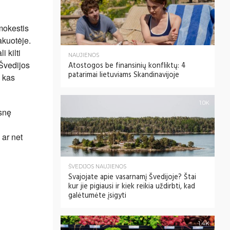
mokestis
akuotėje.
 kilti
NAUJIENOS
 Švedijos
Atostogos be finansinių konfliktų: 4
patarimai lietuviams Skandinavijoje
, kas
1.0K
esnę
 ar net
ŠVEDIJOS NAUJIENOS
Svajojate apie vasarnamį Švedijoje? Štai
kur jie pigiausi ir kiek reikia uždirbti, kad
galėtumėte įsigyti
1.4K