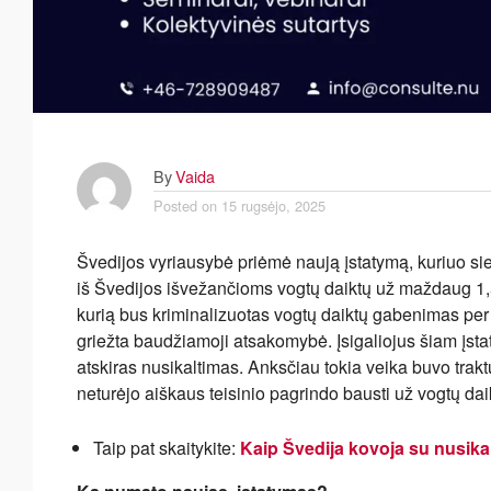
By
Vaida
Posted on
15 rugsėjo, 2025
Švedijos vyriausybė priėmė naują įstatymą, kuriuo s
iš Švedijos išvežančioms vogtų daiktų už maždaug 1,5
kurią bus kriminalizuotas vogtų daiktų gabenimas per s
griežta baudžiamoji atsakomybė. Įsigaliojus šiam įst
atskiras nusikaltimas. Anksčiau tokia veika buvo trak
neturėjo aiškaus teisinio pagrindo bausti už vogtų dai
Taip pat skaitykite:
Kaip Švedija kovoja su nusikal