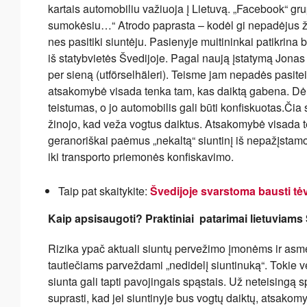
kartais automobiliu važiuoja į Lietuvą. „Facebook“ grup
sumokėsiu…“ Atrodo paprasta – kodėl gi nepadėjus žmo
nes pasitiki siuntėju. Pasienyje muitininkai patikrina 
iš statybvietės Švedijoje. Pagal naują įstatymą Jon
per sieną (utförselhäleri). Teisme jam nepadės pasite
atsakomybė visada tenka tam, kas daiktą gabena. Dėl
teistumas, o jo automobilis gali būti konfiskuotas.Čia
žinojo, kad veža vogtus daiktus. Atsakomybė visada t
geranoriškai paėmus „nekaltą“ siuntinį iš nepažįstam
iki transporto priemonės konfiskavimo.
Taip pat skaitykite:
Švedijoje svarstoma bausti tė
Kaip apsisaugoti? Praktiniai patarimai lietuviams
Rizika ypač aktuali siuntų pervežimo įmonėms ir asmen
tautiečiams parveždami „nedidelį siuntinuką“. Tokie ve
siunta gali tapti pavojingais spąstais. Už neteisingą
suprasti, kad jei siuntinyje bus vogtų daiktų, atsakom