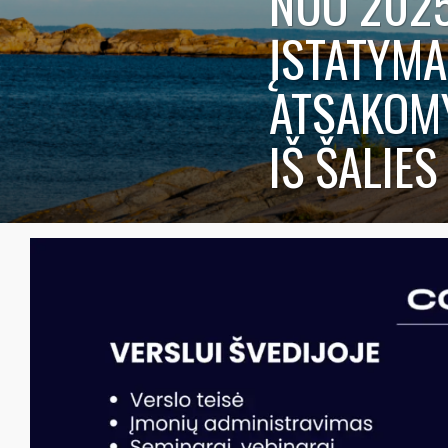
NUO 2025
ĮSTATYMA
ATSAKOMY
IŠ ŠALIES