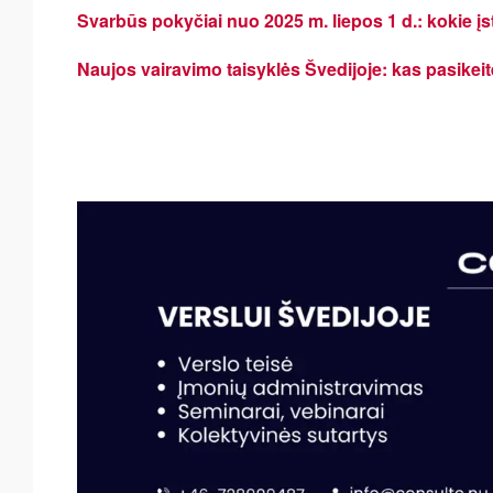
Svarbūs pokyčiai nuo 2025 m. liepos 1 d.: kokie įs
Naujos vairavimo taisyklės Švedijoje: kas pasikei