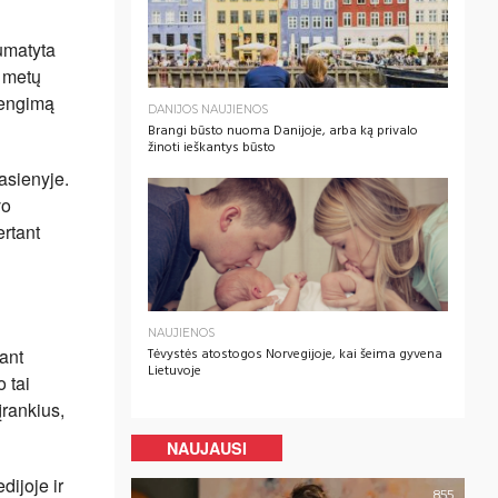
umatyta
ų metų
irengimą
DANIJOS NAUJIENOS
Brangi būsto nuoma Danijoje, arba ką privalo
žinoti ieškantys būsto
pasienyje.
vo
ertant
NAUJIENOS
žant
Tėvystės atostogos Norvegijoje, kai šeima gyvena
Lietuvoje
o tai
įrankius,
NAUJAUSI
dijoje ir
855