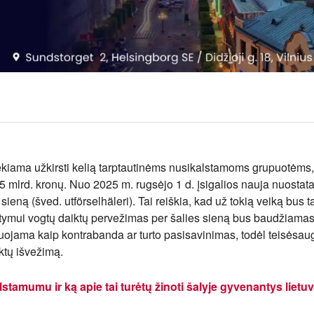
iekiama užkirsti kelią tarptautinėms nusikalstamoms grupuotėms
 mlrd. kronų. Nuo 2025 m. rugsėjo 1 d. įsigalios nauja nuostata
ieną (šved. utförselhäleri). Tai reiškia, kad už tokią veiką bus 
atymui vogtų daiktų pervežimas per šalies sieną bus baudžiamas
tuojama kaip kontrabanda ar turto pasisavinimas, todėl teisėsau
ktų išvežimą.
stamumu ir ką apie tai turėtų žinoti šalyje gyvenantys lietuv