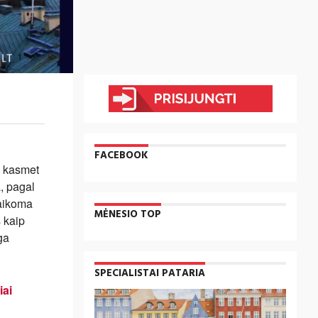
FACEBOOK
, kasmet
, pagal
taikoma
MĖNESIO TOP
 kaip
ga
SPECIALISTAI PATARIA
iai