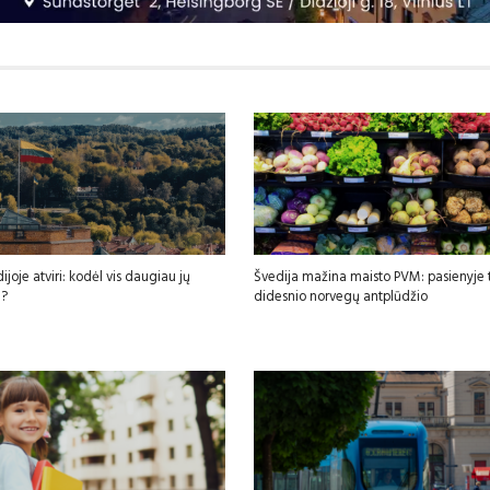
ijoje atviri: kodėl vis daugiau jų
Švedija mažina maisto PVM: pasienyje t
i?
didesnio norvegų antplūdžio