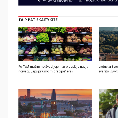
TAIP PAT SKAITYKITE
Po PVM mažinimo Švedijoje – ar prasidėjo nauja
Lietuviai Šved
norvegų „apsipirkimo migracijos“ era?
svarsto išvykt