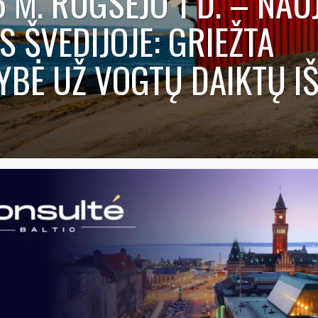
 M. RUGSĖJO 1 D. – NAU
S ŠVEDIJOJE: GRIEŽTA
BĖ UŽ VOGTŲ DAIKTŲ I