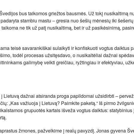
 Švedijos bus taikomos griežtos bausmės. Už tokį nusikaltimą n
 padaryta stambiu mastu – gresia nuo šešių mėnesių iki šešeri
 taikoma ne tik už patį nusikaltimą, bet ir už pasikėsinimą, pas
iama teisė savarankiškai sulaikyti ir konfiskuoti vogtus daiktus 
šimo, todėl procesas užsitęsdavo, o nusikaltėliai dažnai spėda
ininkams galimybę veikti greičiau, ryžtingiau ir efektyviau, užk
t į Lietuvą dažnai atsiranda proga papildomai užsidirbti – perve
čių: „Kas važiuoja į Lietuvą? Paimkite paketą.“ Iš pirmo žvilgsni
ikalstamos grupuotės kartais išveža vogtus daiktus: statybinius 
rtą.
paprastus žmones, pažvelkime į realų pavyzdį. Jonas gyvena Šve