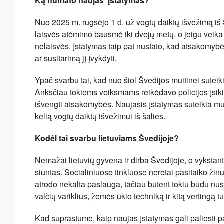
Ką numato naujas įstatymas?
Nuo 2025 m. rugsėjo 1 d. už vogtų daiktų išvežimą iš
laisvės atėmimo bausmė iki dvejų metų, o jeigu veika
nelaisvės. Įstatymas taip pat nustato, kad atsakomybė
ar susitarimą jį įvykdyti.
Ypač svarbu tai, kad nuo šiol Švedijos muitinei suteik
Anksčiau tokiems veiksmams reikėdavo policijos įsiki
išvengti atsakomybės. Naujasis įstatymas suteikia muit
kelią vogtų daiktų išvežimui iš šalies.
Kodėl tai svarbu lietuviams Švedijoje?
Nemažai lietuvių gyvena ir dirba Švedijoje, o vykstan
siuntas. Socialiniuose tinkluose neretai pasitaiko žinu
atrodo nekalta paslauga, tačiau būtent tokiu būdu nus
valčių variklius, žemės ūkio techniką ir kitą vertingą tu
Kad suprastume, kaip naujas įstatymas gali paliesti 