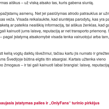
atymas aiškus – už viską atsako tas, kuris gabena siuntą.
 nepažįstamų asmenų. Net jei pasiūlymas atrodo patrauklus ar už
kas veža. Visada reikalaukite, kad siuntėjas parodytų, kas yra p
etą ar pateikia neaiškią informaciją, tai aiškus ženklas, kad gali
gali kainuoti jums laisvę, reputaciją ar net transporto priemonę.
į – pagal įstatymą atsakomybė visada tenka vairuotojui arba tam
i kelią vogtų daiktų išvežimui, tačiau kartu jis numato ir griežt
s Švedijoje būtina elgtis itin atsargiai. Kartais užtenka vieno
mogaus – ir tai gali kainuoti labai brangiai: laisvę, reputaciją
aujasis įstatymas palies ir „OnlyFans“ turinio pirkėjus