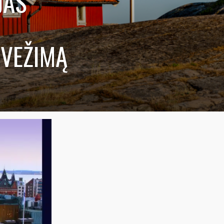
JAS
ŠVEŽIMĄ